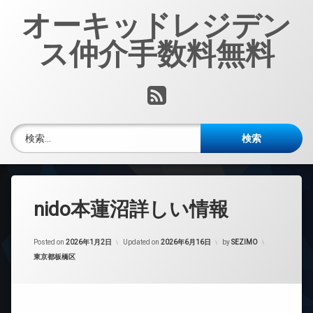
コ
オーキッドレジデン
ン
テ
ス仲介手数料無料
ン
ツ
へ
RSS
ス
キ
ッ
検索:
プ
nido本蓮沼詳しい情報
Posted on
2026年1月2日
Updated on
2026年6月16日
by
SEZIMO
カテゴリー:
東京都板橋区