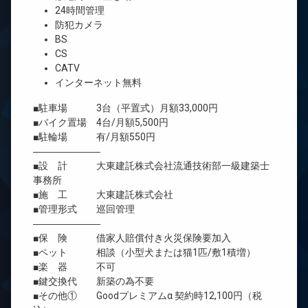
24時間管理
防犯カメラ
BS
CS
CATV
インターネット無料
■駐車場 3台（平置式）月額33,000円
■バイク置場 4台/月額5,500円
■駐輪場 有/月額550円
―――――――
■設 計 大東建託株式会社流通技術部一級建築士
事務所
■施 工 大東建託株式会社
■管理形式 巡回管理
―――――――
■保 険 借家人賠償付き火災保険要加入
■ペット 相談（小型犬または猫1匹/敷1積増）
■楽 器 不可
■鍵交換代 新築の為不要
■その他① Goodプレミアムα 契約時12,100円（税