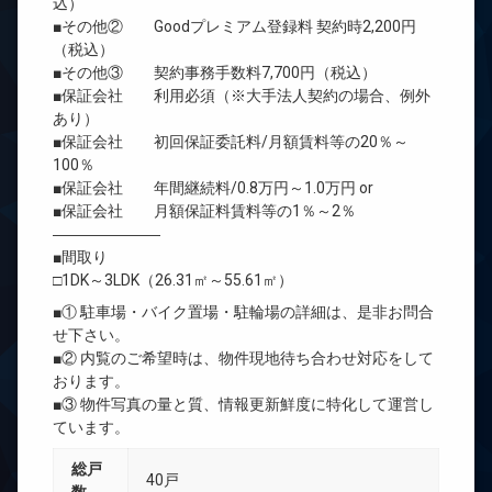
込）
■その他② Goodプレミアム登録料 契約時2,200円
（税込）
■その他③ 契約事務手数料7,700円（税込）
■保証会社 利用必須（※大手法人契約の場合、例外
あり）
■保証会社 初回保証委託料/月額賃料等の20％～
100％
■保証会社 年間継続料/0.8万円～1.0万円 or
■保証会社 月額保証料賃料等の1％～2％
―――――――
■間取り
□1DK～3LDK（26.31㎡～55.61㎡）
■① 駐車場・バイク置場・駐輪場の詳細は、是非お問合
せ下さい。
■② 内覧のご希望時は、物件現地待ち合わせ対応をして
おります。
■③ 物件写真の量と質、情報更新鮮度に特化して運営し
ています。
総戸
40戸