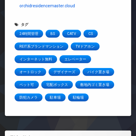
orchidresidencemaster.cloud
タグ
24時間管理
BS
CATV
CS
REIT系ブランドマンション
TVドアホン
インターネット無料
エレベーター
オートロック
デザイナーズ
バイク置き場
ペット可
宅配ボックス
敷地内ゴミ置き場
防犯カメラ
駐車場
駐輪場
左サイドバー