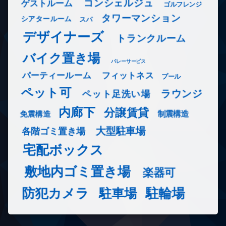
コンシェルジュ
ゲストルーム
ゴルフレンジ
タワーマンション
シアタールーム
スパ
デザイナーズ
トランクルーム
バイク置き場
バレーサービス
フィットネス
パーティールーム
プール
ペット可
ラウンジ
ペット足洗い場
内廊下
分譲賃貸
免震構造
制震構造
大型駐車場
各階ゴミ置き場
宅配ボックス
敷地内ゴミ置き場
楽器可
防犯カメラ
駐輪場
駐車場