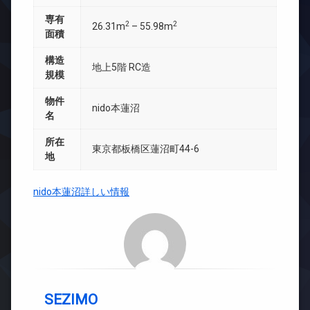
専有
2
2
26.31m
– 55.98m
面積
構造
地上5階 RC造
規模
物件
nido本蓮沼
名
所在
東京都板橋区蓮沼町44-6
地
nido本蓮沼詳しい情報
SEZIMO