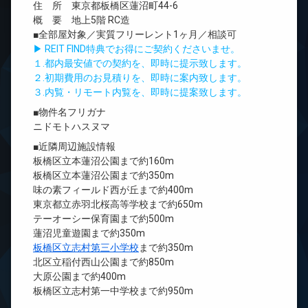
住 所 東京都板橋区蓮沼町44-6
概 要 地上5階 RC造
■全部屋対象／実質フリーレント1ヶ月／相談可
▶ REIT FIND特典でお得にご契約くださいませ。
１.都内最安値での契約を、即時に提示致します。
２.初期費用のお見積りを、即時に案内致します。
３.内覧・リモート内覧を、即時に提案致します。
■物件名フリガナ
ニドモトハスヌマ
■近隣周辺施設情報
板橋区立本蓮沼公園まで約160m
板橋区立本蓮沼公園まで約350m
味の素フィールド西が丘まで約400m
東京都立赤羽北桜高等学校まで約650m
テーオーシー保育園まで約500m
蓮沼児童遊園まで約350m
板橋区立志村第三小学校
まで約350m
北区立稲付西山公園まで約850m
大原公園まで約400m
板橋区立志村第一中学校まで約950m