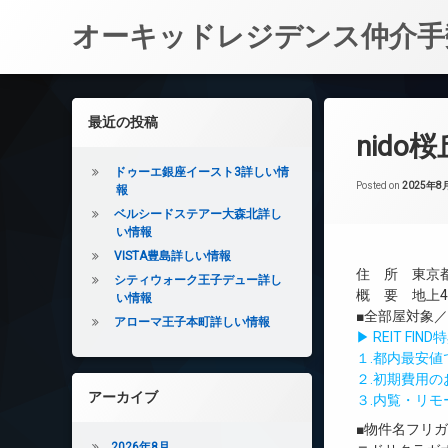
オーキッドレジデンス仲介手
コ
ン
左サイドバー
最近の投稿
テ
nido
ン
ツ
ドゥーエ銀座イースト3詳しい情
へ
Posted on
2025年8
報
ス
ベルシードステアー大森北詳し
キ
い情報
ッ
VISTA豊島詳しい情報
プ
住 所 東京都
シティウォーク王子デュー詳し
概 要 地上4
い情報
■全部屋対象
アローマ王子本町詳しい情報
▶ REIT F
１.都内最安
２.初期費用
アーカイブ
３.内覧・リ
■物件名フリ
2026年8月