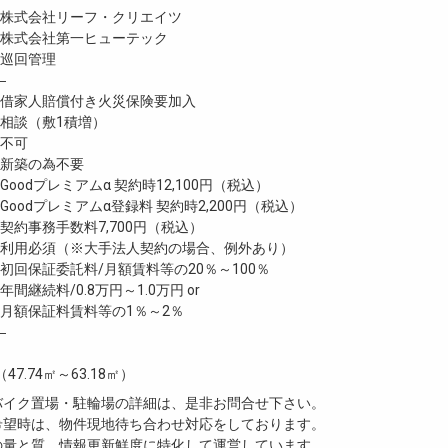
式会社リーフ・クリエイツ
式会社第一ヒューテック
巡回管理
―
家人賠償付き火災保険要加入
談（敷1積増）
不可
新築の為不要
oodプレミアムα 契約時12,100円（税込）
oodプレミアムα登録料 契約時2,200円（税込）
約事務手数料7,700円（税込）
利用必須（※大手法人契約の場合、例外あり）
回保証委託料/月額賃料等の20％～100％
継続料/0.8万円～1.0万円 or
月額保証料賃料等の1％～2％
―
（47.74㎡～63.18㎡）
・バイク置場・駐輪場の詳細は、是非お問合せ下さい。
ご希望時は、物件現地待ち合わせ対応をしております。
真の量と質、情報更新鮮度に特化して運営しています。