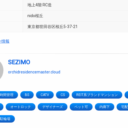
地上4階 RC造
nido桜丘
東京都世田谷区桜丘5-37-21
い情報
SEZIMO
orchidresidencemaster.cloud
4時間管理
BS
CATV
CS
REIT系ブランドマンション
オートロック
デザイナーズ
ペット可
内廊下
宅配
駐輪場