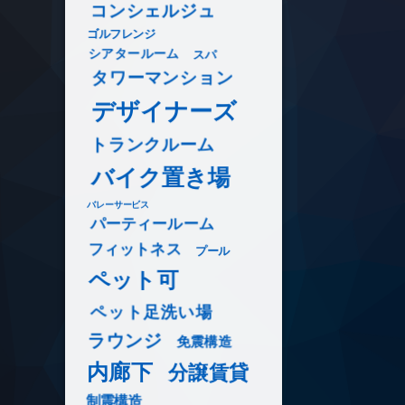
コンシェルジュ
ゴルフレンジ
シアタールーム
スパ
タワーマンション
デザイナーズ
トランクルーム
バイク置き場
バレーサービス
パーティールーム
フィットネス
プール
ペット可
ペット足洗い場
ラウンジ
免震構造
内廊下
分譲賃貸
制震構造