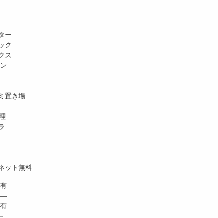
ター
ック
クス
ホン
ミ置き場
理
ラ
ネット無料
有
 ―
有
―