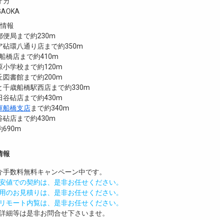
オカ
GAOKA
設情報
便局まで約230m
砧環八通り店まで約350m
歳船橋店まで約410m
小学校まで約120m
図書館まで約200m
千歳船橋駅西店まで約330m
谷砧店まで約430m
庫船橋支店
まで約340m
砧店まで約430m
690m
情報
介手数料無料
キャンペーン中です。
安値での契約は、是非お任せください。
用のお見積りは、是非お任せください。
リモート内覧は、是非お任せください。
詳細等は是非お問合せ下さいませ。