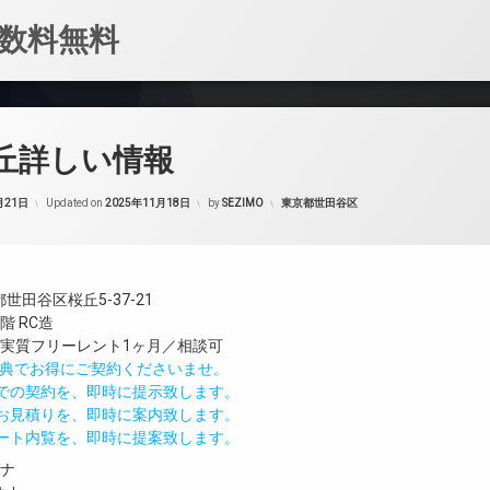
数料無料
桜丘詳しい情報
カテゴリー:
月21日
Updated on
2025年11月18日
by
SEZIMO
東京都世田谷区
世田谷区桜丘5-37-21
階 RC造
／実質フリーレント1ヶ月／相談可
IND特典でお得にご契約くださいませ。
値での契約を、即時に提示致します。
のお見積りを、即時に案内致します。
モート内覧を、即時に提案致します。
ガナ