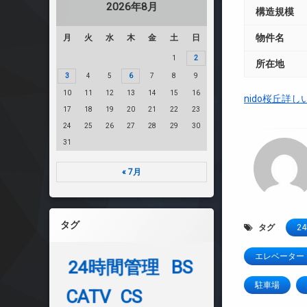
2026年8月
構造規模
物件名
月
火
水
木
金
土
日
1
2
所在地
3
4
5
6
7
8
9
10
11
12
13
14
15
16
nido桜丘詳し
17
18
19
20
21
22
23
24
25
26
27
28
29
30
31
« 7月
タグ
タグ
2
エレベーター
24時間管理
BS
駐車場
CATV
CS