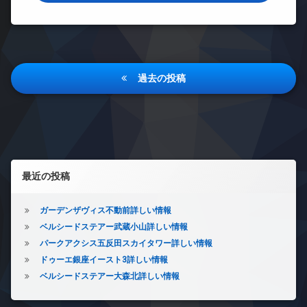
イ
ズ
地
ク
各
ン
ル
内
置
階
タ
ー
ゴ
き
ゴ
ー
ム
ミ
場
ミ
ネ
置
置
ゲ
ペ
ッ
投
き
き
ス
ッ
ト
場
過去の投稿
場
ト
ト
稿
エ
ル
防
可
宅
レ
ー
ナ
犯
配
ラ
ベ
ム
カ
ボ
ウ
ビ
ー
メ
ッ
コ
ン
タ
ラ
ク
ン
ゲ
ジ
ー
ス
シ
駐
左サイドバー
内
ー
オ
ェ
車
最近の投稿
防
廊
ー
ル
場
犯
シ
下
ト
ジ
カ
駐
ロ
宅
ュ
ガーデンザヴィス不動前詳しい情報
ョ
メ
輪
ッ
配
ラ
ベルシードステアー武蔵小山詳しい情報
シ
場
ク
ン
ボ
ア
パークアクシス五反田スカイタワー詳しい情報
駐
ッ
ゲ
タ
車
ドゥーエ銀座イースト3詳しい情報
ク
ス
ー
場
ス
ベルシードステアー大森北詳しい情報
ト
ル
駐
ル
敷
ー
輪
ー
地
ム