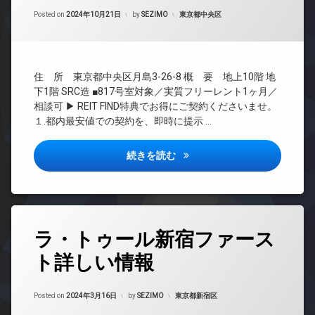
間
ェ
ス
ズ
場
Updated on
2024年10月23日
管
カテゴリー:
ル
Posted on
2024年10月21日
by
SEZIMO
東京都中央区
エ
ペ
ト
理
ジ
レ
ッ
ラ
ュ
ベ
BS
ト
ン
ー
タ
可
ク
CATV
タ
ワ
ル
住 所 東京都中央区月島3-26-8 概 要 地上10階 地
ラ
ー
CS
ー
ー
ウ
下1階 SRC造 ■817号室対象／実質フリーレント1ヶ月／
マ
オ
ム
REIT
ン
相談可 ▶ REIT FIND特典でお得にご契約くださいませ。
ン
ー
系ブ
ジ
バ
１.都内最安値での契約を、即時に提示 …
シ
ト
ラン
イ
内
ョ
ロ
ドマ
ク
廊
ン
ッ
ンシ
レジデンスシャルマン月島詳し
置
続きを読む
下
ク
ョン
デ
き
各
ザ
ゲ
場
TV
階
イ
ス
ド
フ
ゴ
ナ
ト
ア
ィ
ミ
ー
ル
ホ
ッ
タ
置
ズ
ー
ン
ラ・トゥール新宿ファース
ト
グ
き
ム
バ
ネ
イ
場
ト詳しい情報
24
イ
コ
ス
ン
時
宅
ク
ン
タ
ラ
間
配
置
シ
ー
Updated on
2024年3月17日
ウ
管
カテゴリー:
Posted on
2024年3月16日
by
SEZIMO
東京都新宿区
ボ
き
ェ
ネ
ン
理
ッ
場
ル
ッ