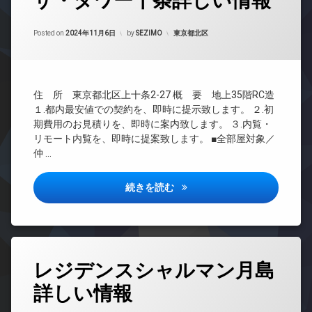
ザ・タワー十条詳しい情報
無
内
配
イ
ル
料
24
ゴ
ボ
ナ
ー
Updated on
2024年11月6日
時
ミ
カテゴリー:
Posted on
2024年11月6日
by
SEZIMO
東京都北区
エ
ッ
ー
ム
間
置
レ
ク
ズ
コ
管
き
ベ
ス
パ
ン
理
場
ー
敷
ー
シ
タ
BS
楽
地
テ
ェ
住 所 東京都北区上十条2-27 概 要 地上35階RC造
ー
器
内
ィ
ル
CATV
１.都内最安値での契約を、即時に提示致します。 ２.初
可
オ
ゴ
ー
ジ
CS
期費用のお見積りを、即時に案内致します。 ３.内覧・
ー
ミ
ル
ュ
防
リモート内覧を、即時に提案致します。 ■全部屋対象／
ト
置
ー
TV
犯
タ
仲 …
ロ
き
ム
ド
カ
ワ
ッ
場
ア
メ
バ
ー
ク
ホ
ラ
防
イ
マ
ザ・タワー十条詳しい情報
続きを読む
ン
ゲ
犯
ク
ン
駐
ス
カ
置
イ
シ
車
ト
メ
き
ン
ョ
場
ル
ラ
場
タ
ン
駐
ー
ー
駐
フ
デ
タ
輪
ム
ネ
レジデンスシャルマン月島
車
ィ
ザ
グ
場
ッ
コ
場
ッ
イ
ト
詳しい情報
24
ン
ト
ナ
駐
無
時
シ
ネ
ー
輪
料