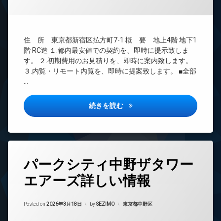
理
ー
タ
タ
ワ
BS
ー
ー
CATV
マ
オ
住 所 東京都新宿区払方町7-1 概 要 地上4階 地下1
CS
ン
ー
階 RC造 １.都内最安値での契約を、即時に提示致しま
シ
ト
TV
す。 ２.初期費用のお見積りを、即時に案内致します。
ョ
ロ
ド
３.内覧・リモート内覧を、即時に提案致します。 ■全部
ン
ッ
ア
…
ク
ホ
デ
ン
コ
ザ
ン
パレロワイヤル市ヶ谷詳しい情
イ
続きを読む
イ
シ
ン
ナ
ェ
タ
ー
ル
ー
ズ
ジ
ネ
ュ
ッ
タ
バ
ト
パークシティ中野ザタワー
デ
グ
イ
ザ
エ
ク
エアーズ詳しい情報
24
イ
レ
置
時
ナ
ベ
き
間
ー
ー
Updated on
2026年6月15日
場
管
カテゴリー:
Posted on
2026年3月18日
by
SEZIMO
東京都中野区
ズ
タ
理
ー
ラ