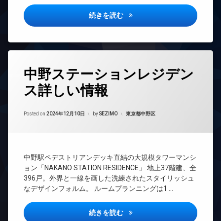
駐
ン
配
ト
ル
駐
車
ボ
ル
パークタワー品川ベイワード詳
イ
続きを読む
ー
車
場
ッ
ー
ン
ム
場
ク
宅
ム
タ
ス
駐
ス
配
ー
ゴ
パ
輪
ボ
ネ
敷
ル
場
ッ
デ
ッ
地
フ
タ
ク
ザ
ト
中野ステーションレジデン
内
レ
グ
ス
イ
ゴ
ン
エ
ナ
ス詳しい情報
24
ミ
敷
ジ
レ
ー
時
置
地
ベ
コ
ズ
間
き
内
ー
Updated on
2024年12月12日
ン
管
カテゴリー:
Posted on
2024年12月10日
by
SEZIMO
東京都中野区
場
ゴ
ト
タ
シ
理
ミ
ラ
ー
防
ェ
置
ン
BS
犯
ル
オ
き
ク
カ
ジ
ー
CATV
場
ル
メ
ュ
ト
中野駅ペデストリアンデッキ直結の大規模タワーマンシ
ー
CS
ラ
防
ロ
ョン「NAKANO STATION RESIDENCE」 地上37階建、全
シ
ム
犯
ッ
TV
駐
ア
396戸。外界と一線を画した洗練されたスタイリッシュ
カ
バ
ク
ド
車
タ
なデザインフォルム。 ルームプランニングは1 …
メ
イ
ア
場
ー
コ
ラ
ク
ホ
ル
ン
駐
置
ン
中野ステーションレジデンス詳
駐
続きを読む
ー
シ
輪
き