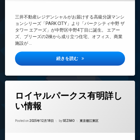
ラ
BS
ウ
オ
ウ
ン
ー
CATV
ン
ジ
ト
三井不動産レジデンシャルがお届けする高級分譲マンシ
ジ
CS
ロ
ョンシリーズ「PARK CITY」より「パークシティ中野 ザ
内
ッ
TV
廊
タワー エアーズ」が中野区中野4丁目に誕生。 エアー
内
ク
ド
下
廊
ズ、ブリーズの2棟から成り立つ住宅、オフィス、商業
ア
コ
下
施設が …
分
ホ
ン
譲
ン
シ
賃
分
ェ
パークシティ中野ザタワーエア
イ
続きを読む
貸
譲
ル
ン
賃
宅
ジ
タ
貸
配
ュ
ー
ボ
ネ
デ
敷
ッ
ッ
ザ
タ
地
ク
ト
ロイヤルパークス有明詳し
イ
グ
内
ス
ナ
エ
ゴ
い情報
24
敷
ー
レ
ミ
時
地
ズ
ベ
置
間
内
ー
き
Updated on
2026年2月22日
ト
管
カテゴリー:
ゴ
Posted on
2025年12月18日
by
SEZIMO
東京都江東区
タ
場
ラ
理
ミ
ー
ン
置
BS
ク
オ
防
き