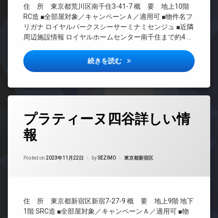
ス
料
犯
ウ
住 所 東京都荒川区南千住3-41-7 概 要 地上10階
ル
場
CS
敷
カ
ン
エ
ジ
RC造 ■全部屋対象／キャンペーンＡ／適用可 ■物件名フ
地
メ
ジ
REIT
レ
ュ
リガナ ロイヤルパークスシーサーミナミセンジュ ■近隣
内
ラ
系ブ
ベ
内
周辺施設情報 ロイヤルホームセンター南千住まで約4 …
デ
ゴ
ラン
ー
駐
廊
ザ
ミ
ドマ
タ
車
下
イ
置
ンシ
ー
ロイヤルパークスシーサー南千
続きを読む
場
ナ
き
分
ョン
オ
ー
駐
場
譲
TV
ー
ズ
輪
賃
防
ド
ト
場
貸
パ
犯
ア
ロ
ー
カ
各
ホ
ッ
タ
テ
メ
階
ン
プラティーヌ四谷詳しい情
ク
グ
ィ
ラ
ゴ
イ
コ
ー
報
ミ
24
駐
ン
ン
ル
置
時
車
タ
シ
ー
き
間
場
ー
ェ
Updated on
2023年11月23日
ム
場
管
カテゴリー:
Posted on
2023年11月22日
by
SEZIMO
東京都新宿区
ネ
ル
駐
理
バ
宅
ッ
ジ
輪
イ
配
ト
BS
ュ
場
ク
ボ
エ
CATV
タ
置
ッ
住 所 東京都新宿区新宿7-27-9 概 要 地上9階 地下
レ
ワ
き
ク
CS
ベ
ー
1階 SRC造 ■全部屋対象／キャンペーンＡ／適用可 ■物
場
ス
REIT