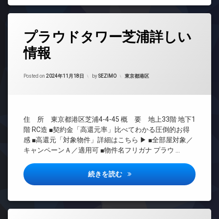
ー
ア
ェ
下
ラ
ル
ホ
ル
ウ
分
ン
ジ
フ
タ
ン
譲
ュ
プラウドタワー芝浦詳しい
ィ
イ
グ
ジ
賃
ッ
ン
タ
貸
内
情報
24
ト
タ
ワ
廊
時
各
ネ
ー
ー
下
間
階
ス
ネ
マ
管
カテゴリー:
Posted on
2024年11月18日
by
SEZIMO
東京都港区
ゴ
分
ッ
ン
ペ
理
ミ
譲
ト
シ
ッ
置
賃
無
ョ
BS
ト
き
貸
料
ン
足
CATV
場
洗
大
エ
デ
住 所 東京都港区芝浦4-4-45 概 要 地上33階 地下1
CS
大
い
型
レ
ザ
階 RC造 ■契約金「高還元率」比べてわかる圧倒的お得
型
場
駐
ベ
TV
イ
感 ■高還元「対象物件」詳細はこちら ▶ ■全部屋対象／
駐
車
ー
ド
ナ
ラ
キャンペーンＡ／適用可 ■物件名フリガナ プラウ …
車
場
タ
ア
ー
ウ
場
ー
ホ
ズ
ン
宅
ン
プラウドタワー芝浦詳しい情報
宅
ジ
続きを読む
配
オ
バ
配
ボ
ー
イ
イ
内
ボ
ッ
ト
ン
ク
廊
ッ
ク
ロ
タ
置
下
ク
ス
ッ
ー
き
分
ス
ク