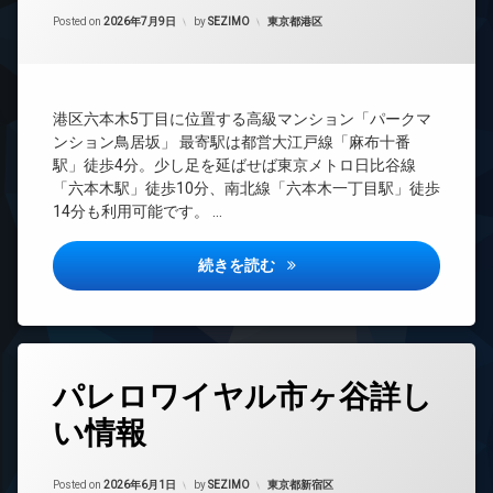
間
ー
Updated on
2026年7月23日
情
管
カテゴリー:
Posted on
2026年7月9日
by
SEZIMO
東京都港区
報)
理
オ
BS
ー
ト
CATV
ロ
港区六本木5丁目に位置する高級マンション「パークマ
CS
ッ
ンション鳥居坂」 最寄駅は都営大江戸線「麻布十番
ク
TV
駅」徒歩4分。少し足を延ばせば東京メトロ日比谷線
ド
「六本木駅」徒歩10分、南北線「六本木一丁目駅」徒歩
ア
ゲ
14分も利用可能です。 …
ホ
ス
ン
ト
ル
パークマンション鳥居坂詳しい
イ
続きを読む
ー
ン
ム
タ
ー
ネ
コ
ッ
ン
タ
ト
パレロワイヤル市ヶ谷詳し
シ
グ
無
ェ
料
い情報
24
ル
時
ジ
エ
間
ュ
レ
Updated on
2026年6月13日
管
カテゴリー:
Posted on
2026年6月1日
by
SEZIMO
東京都新宿区
ベ