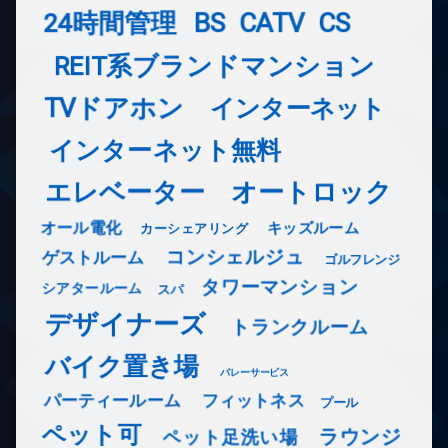
24時間管理
BS
CATV
CS
REIT系ブランドマンション
TVドアホン
インターネット
インターネット無料
エレベーター
オートロック
オール電化
キッズルーム
カーシェアリング
コンシェルジュ
ゲストルーム
ゴルフレンジ
タワーマンション
シアタールーム
スパ
デザイナーズ
トランクルーム
バイク置き場
バレーサービス
フィットネス
パーティールーム
プール
ペット可
ラウンジ
ペット足洗い場