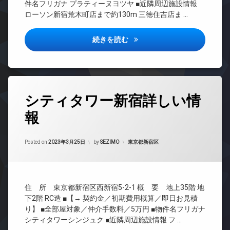
ー
マ
件名フリガナ プラティーヌヨツヤ ■近隣周辺施設情報
ラ
敷
系ブ
タ
ン
ローソン新宿荒木町店まで約130m 三徳住吉店ま …
ウ
地
ラン
ー
シ
ン
内
ドマ
ョ
オ
ジ
ゴ
ンシ
ン
プラティーヌ四谷詳しい情報
続きを読む
ー
ミ
ョン
内
ト
デ
置
廊
TV
ロ
ザ
き
下
ド
ッ
イ
場
ア
ク
宅
ナ
防
ホ
配
ー
タ
コ
犯
ン
シティタワー新宿詳しい情
ボ
ズ
グ
ン
カ
ッ
イ
シ
パ
報
メ
24
ク
ン
ェ
ー
ラ
時
ス
タ
ル
テ
間
駐
ー
ジ
Updated on
2023年3月25日
敷
ィ
管
カテゴリー:
Posted on
2023年3月25日
by
SEZIMO
東京都新宿区
車
ネ
ュ
地
ー
理
場
ッ
内
ル
デ
ト
BS
ゴ
ー
駐
ザ
無
ミ
ム
輪
CATV
イ
料
置
住 所 東京都新宿区西新宿5-2-1 概 要 地上35階 地
場
ナ
バ
CS
き
エ
ー
下2階 RC造 ■【→ 契約金／初期費用概算／即日お見積
イ
場
TV
レ
ズ
ク
り】 ■全部屋対象／仲介手数料／5万円 ■物件名フリガナ
ド
ベ
防
置
シティタワーシンジュク ■近隣周辺施設情報 フ …
バ
ア
ー
犯
き
イ