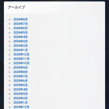
場
ム
内
タ
アーカイブ
ゴ
コ
ワ
ミ
ン
ー
置
シ
マ
2026年8月
き
ェ
ン
2026年7月
場
ル
シ
2026年6月
ジ
防
ョ
2026年5月
ュ
犯
ン
2026年4月
カ
ス
2026年3月
デ
メ
パ
2026年2月
ザ
ラ
2026年1月
イ
タ
2025年12月
駐
ナ
ワ
2025年11月
車
ー
ー
2025年10月
場
ズ
マ
2025年9月
ン
駐
ト
2025年8月
シ
輪
ラ
2025年7月
ョ
場
ン
2025年6月
ン
ク
2025年5月
ル
デ
2025年4月
ー
ザ
2025年3月
ム
イ
2025年2月
ナ
パ
2025年1月
ー
ー
2024年12月