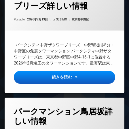
ブリーズ詳しい情報
24
ン
時
ト
間
を
管
ど
カテゴリー:
Posted on
2026年7月13日
by
SEZIMO
東京都中野区
理
う
ぞ
(パ
BS
ー
パークシティ中野ザタワーブリーズ｜中野駅徒歩8分・
ク
CATV
シ
中野区の免震タワーマンション パークシティ中野ザタ
テ
ワーブリーズは、東京都中野区中野4-16-1に位置する
ィ
CS
2026年2月竣工のタワーマンションです。最寄駅は東 …
中
野
TV
ザ
パークシティ中野ザタワーブリ
続きを読む
ド
タ
ア
ワ
ホ
ー
ン
ブ
リ
タ
エ
ー
パークマンション鳥居坂詳
グ
レ
ズ
ベ
詳
しい情報
24
ー
し
時
タ
い