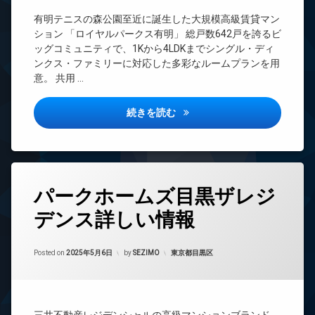
ル
ー
CATV
犯
場
ー
ト
有明テニスの森公園至近に誕生した大規模高級賃貸マン
カ
CS
防
ム
ロ
メ
ション 「ロイヤルパークス有明」 総戸数642戸を誇るビ
犯
ッ
REIT
ラ
ペ
ッグコミュニティで、1Kから4LDKまでシングル・ディ
カ
ク
系ブ
ッ
ンクス・ファミリーに対応した多彩なルームプランを用
メ
ラン
ト
ゲ
駐
ラ
意。 共用 …
ドマ
足
ス
車
ンシ
駐
洗
ト
場
ョン
車
い
ル
ロイヤルパークス有明詳しい情
続きを読む
場
場
ー
TV
駐
ム
ド
駐
ラ
輪
ア
輪
ウ
場
コ
ホ
場
ン
ン
ン
ジ
シ
タ
パークホームズ目黒ザレジ
ェ
イ
グ
内
ル
ン
廊
デンス詳しい情報
24
ジ
タ
下
時
ュ
ー
間
分
ネ
Updated on
2025年5月26日
タ
管
カテゴリー:
譲
Posted on
2025年5月6日
by
SEZIMO
東京都目黒区
ッ
ワ
理
賃
ト
ー
貸
無
BS
マ
料
大
ン
CATV
型
シ
エ