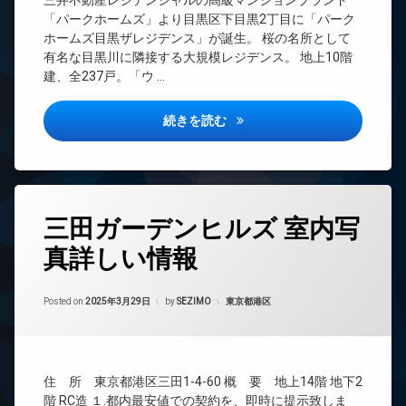
三井不動産レジデンシャルの高級マンションブランド
CS
駐
ョ
レ
「パークホームズ」より目黒区下目黒2丁目に「パーク
車
ン
ベ
TV
ホームズ目黒ザレジデンス」が誕生。 桜の名所として
場
ー
ド
デ
有名な目黒川に隣接する大規模レジデンス。 地上10階
タ
ア
宅
ザ
建、全237戸。「ウ …
ー
ホ
配
イ
ン
ボ
ナ
オ
ッ
ー
ー
パークホームズ目黒ザレジデン
イ
続きを読む
ク
ズ
ト
ン
ス
ロ
タ
パ
ッ
ー
敷
ー
ク
ネ
地
テ
ッ
内
ィ
ゴ
タ
ト
ゴ
三田ガーデンヒルズ 室内写
ー
ル
グ
ミ
ル
フ
エ
真詳しい情報
置
24
ー
レ
レ
き
時
ム
ン
ベ
場
間
ジ
ー
バ
管
カテゴリー:
Posted on
2025年3月29日
by
SEZIMO
東京都港区
タ
防
イ
コ
理
ー
犯
ク
ン
カ
BS
置
シ
オ
メ
き
ェ
ー
CATV
ラ
場
ル
ト
住 所 東京都港区三田1-4-60 概 要 地上14階 地下2
CS
ジ
ロ
駐
階 RC造 １.都内最安値での契約を、即時に提示致しま
フ