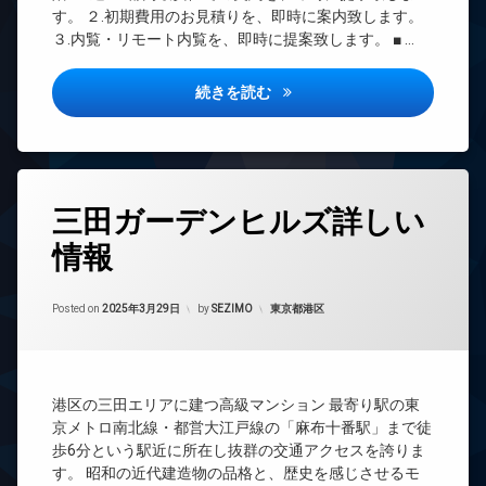
ュ
ッ
TV
車
ィ
す。 ２.初期費用のお見積りを、即時に案内致します。
ク
ド
場
ッ
シ
３.内覧・リモート内覧を、即時に提案致します。 ■ …
ア
ト
ア
カ
駐
ホ
ネ
タ
ー
輪
ン
三田ガーデンヒルズ 室内写真
ス
続きを読む
ー
シ
場
ル
ェ
イ
ラ
ー
ア
ン
ウ
ム
リ
タ
ン
ン
ー
ジ
デ
グ
ネ
タ
ザ
免
ッ
三田ガーデンヒルズ詳しい
グ
イ
コ
震
ト
ナ
ン
構
情報
24
ー
シ
エ
造
時
ズ
ェ
レ
間
内
ル
ベ
Updated on
2025年3月31日
パ
管
カテゴリー:
Posted on
2025年3月29日
by
SEZIMO
東京都港区
廊
ジ
ー
ー
理
下
ュ
タ
テ
ー
BS
分
ィ
デ
譲
ー
ザ
オ
CATV
賃
ル
イ
港区の三田エリアに建つ高級マンション 最寄り駅の東
ー
CS
貸
ー
ナ
ト
京メトロ南北線・都営大江戸線の「麻布十番駅」まで徒
ム
TV
ー
ロ
各
歩6分という駅近に所在し抜群の交通アクセスを誇りま
ド
ズ
ッ
階
バ
す。 昭和の近代建造物の品格と、歴史を感じさせるモ
ア
ク