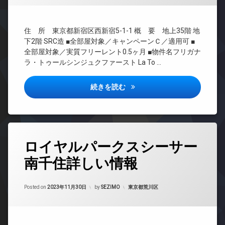
ジ
ク
ジ
ト
BS
フ
ス
内
ュ
ィ
エ
CATV
廊
敷
ッ
タ
住 所 東京都新宿区西新宿5-1-1 概 要 地上35階 地
レ
下
CS
地
ト
ワ
ベ
下2階 SRC造 ■全部屋対象／キャンペーンＣ／適用可 ■
内
分
ネ
ー
REIT
ー
全部屋対象／実質フリーレント0.5ヶ月 ■物件名フリガナ
ゴ
譲
ス
マ
系ブ
タ
ラ・トゥールシンジュクファースト La To …
ミ
賃
ン
ラン
ー
ラ
置
貸
シ
ドマ
ウ
オ
き
ョ
ンシ
ラ・トゥール新宿ファースト詳
宅
ン
続きを読む
ー
場
ン
ョン
配
ジ
ト
楽
ボ
デ
TV
ロ
内
器
ッ
ザ
ド
ッ
廊
可
ク
イ
ア
ク
下
ス
ナ
ホ
防
タ
ゲ
分
ー
ン
ロイヤルパークスシーサー
犯
敷
グ
ス
譲
ズ
カ
地
イ
ト
賃
南千住詳しい情報
24
メ
内
バ
ン
ル
貸
時
ラ
ゴ
イ
タ
ー
間
宅
ミ
ク
ー
ム
Updated on
2023年12月1日
駐
管
カテゴリー:
Posted on
2023年11月30日
by
SEZIMO
東京都荒川区
配
置
置
ネ
車
コ
理
ボ
き
き
ッ
場
ン
ッ
場
場
ト
BS
シ
駐
ク
無
防
ラ
CATV
ェ
輪