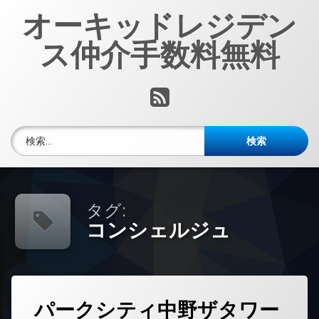
コ
オーキッドレジデン
ン
テ
ス仲介手数料無料
ン
ツ
へ
RSS
ス
キ
ッ
検索:
プ
タグ:
コンシェルジュ
タ
パークシティ中野ザタワー
コ
グ
メ