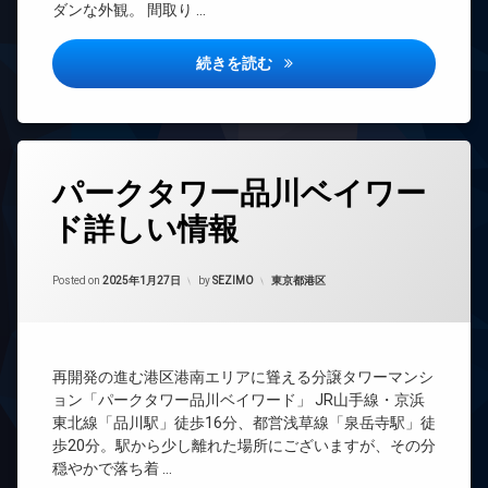
ゴ
イ
ト
ダンな外観。 間取り …
ホ
ミ
ク
ラ
ゲ
ン
置
置
ン
ス
き
三田ガーデンヒルズ詳しい情報
き
イ
続きを読む
ク
ト
場
場
ン
ル
ル
タ
ー
ー
宅
フ
ー
ム
ム
配
ィ
ネ
ボ
ッ
バ
ゴ
ッ
ッ
ト
タ
イ
ル
ト
パークタワー品川ベイワー
ク
ネ
グ
ク
フ
ス
ス
エ
置
レ
ド詳しい情報
24
レ
き
ン
敷
ペ
時
ベ
場
ジ
地
ッ
間
ー
内
Updated on
2025年1月27日
ト
ラ
コ
管
カテゴリー:
Posted on
2025年1月27日
by
SEZIMO
東京都港区
タ
ゴ
可
ウ
ン
理
ー
ミ
ン
シ
ラ
BS
置
オ
ジ
ェ
ウ
き
ー
ル
CATV
ン
分
場
ト
ジ
再開発の進む港区港南エリアに聳える分譲タワーマンシ
ジ
譲
CS
ロ
ュ
防
ョン「パークタワー品川ベイワード」 JR山手線・京浜
賃
内
ッ
TV
犯
東北線「品川駅」徒歩16分、都営浅草線「泉岳寺駅」徒
貸
シ
廊
ク
ド
カ
ア
歩20分。駅から少し離れた場所にございますが、その分
下
大
ア
メ
ゲ
タ
穏やかで落ち着 …
型
ホ
ラ
宅
ス
ー