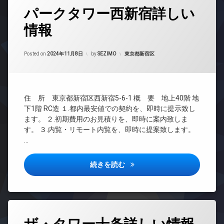
ネ
場
タ
敷
譲
ッ
パークタワー西新宿詳しい
防
グ
地
ゲ
フ
賃
ト
犯
内
ス
ィ
貸
情報
24
カ
ゴ
ト
エ
ッ
時
各
メ
ミ
ル
レ
ト
間
階
ラ
置
ー
ベ
ネ
管
カテゴリー:
Posted on
2024年11月8日
by
SEZIMO
東京都新宿区
ゴ
き
ム
ー
ス
駐
理
ミ
場
タ
車
コ
ラ
置
ー
BS
場
防
ン
ウ
き
犯
シ
オ
CATV
ン
駐
場
カ
ェ
住 所 東京都新宿区西新宿5-6-1 概 要 地上40階 地
ー
ジ
輪
CS
大
メ
ル
ト
下1階 RC造 １.都内最安値での契約を、即時に提示致し
場
免
型
ラ
TV
ジ
ロ
ます。 ２.初期費用のお見積りを、即時に案内致しま
震
駐
ド
ュ
ッ
駐
す。 ３.内覧・リモート内覧を、即時に提案致します。
構
車
ア
ク
車
タ
造
…
場
ホ
場
ワ
キ
ン
内
宅
ー
ッ
駐
廊
配
パークタワー西新宿詳しい情報
イ
続きを読む
マ
ズ
輪
下
ボ
ン
ン
ル
場
ッ
タ
分
シ
ー
ク
ー
譲
ョ
ム
ス
ネ
賃
ン
ゲ
ッ
貸
敷
タ
デ
ス
ト
地
グ
宅
ザ
ト