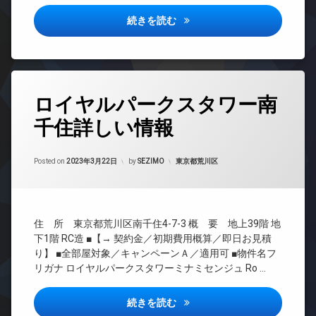
ホ
タ
カ
場
ク
ン
ー
シティタワー新宿詳しい情報
続きを読む
メ
置
フ
ラ
イ
オ
き
ィ
ン
ー
場
駐
ッ
タ
ト
車
ト
ペ
ー
ロ
場
ネ
ッ
ネ
ッ
タ
ス
ト
駐
ッ
ロイヤルパークスタワー南
ク
グ
可
輪
ペ
ト
コ
場
ッ
千住詳しい情報
24
ラ
エ
ン
ト
時
ウ
レ
シ
可
間
ン
ベ
ェ
Updated on
2023年3月24日
管
カテゴリー:
Posted on
2023年3月22日
by
SEZIMO
東京都荒川区
ジ
ラ
ー
ル
理
ウ
タ
内
ジ
ン
ー
BS
廊
ュ
ジ
下
オ
CATV
デ
免
住 所 東京都荒川区南千住4-7-3 概 要 地上39階 地
ー
宅
ザ
CS
震
ト
配
イ
下1階 RC造 ■【→ 契約金／初期費用概算／即日お見積
構
TV
ロ
ボ
ナ
り】 ■全部屋対象／キャンペーンＡ／適用可 ■物件名フ
造
ド
ッ
ッ
ー
リガナ ロイヤルパークスタワーミナミセンジュ Ro …
ア
ク
ク
ズ
内
ホ
ス
廊
キ
バ
ン
ロイヤルパークスタワー南千住
続きを読む
下
ッ
敷
イ