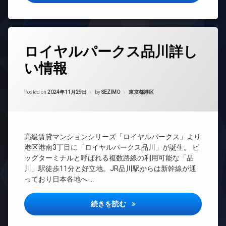
車
ム
ェ
イ
場
場
場
ル
ン
ス
プ
ジ
タ
駐
パ
ー
ュ
ー
輪
デ
ル
ネ
場
タ
タ
ザ
ッ
ロイヤルパークス品川詳し
グ
フ
ワ
イ
ト
ィ
ー
ナ
い情報
無
24
ッ
マ
ー
料
時
ト
ン
ズ
間
ネ
シ
エ
Updated on
2024年12月4日
管
カテゴリー:
Posted on
2024年11月29日
by
SEZIMO
東京都港区
ト
ス
ョ
レ
理
ラ
ン
ベ
ペ
ン
ー
BS
ッ
デ
ク
タ
ト
ザ
CATV
ル
ー
足
イ
高級賃貸マンションシリーズ「ロイヤルパークス」より
ー
CS
洗
ナ
オ
港区港南3丁目に「ロイヤルパークス品川」が誕生。 ビ
ム
い
REIT
ー
ー
ッグターミナルと呼ばれる複数路線の利用可能な「品
バ
場
系ブ
ズ
ト
川」駅徒歩11分と好立地。JR品川駅からは新幹線が通
イ
ラン
ロ
ラ
バ
っており日本各地へ …
ク
ドマ
ッ
ウ
イ
置
ンシ
ク
ン
ク
き
ョン
ロイヤルパークス品川詳しい情
ジ
続きを読む
置
コ
場
TV
き
ン
内
プ
ド
場
シ
廊