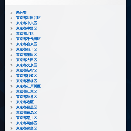
ス
各
階
敷
未分類
ゴ
地
東京都世田谷区
ミ
内
東京都中央区
置
ゴ
東京都中野区
き
ミ
東京都北区
場
置
東京都千代田区
き
大
東京都台東区
場
型
東京都品川区
駐
防
東京都墨田区
車
犯
東京都大田区
場
カ
東京都文京区
メ
東京都新宿区
宅
ラ
東京都杉並区
配
東京都板橋区
ボ
駐
東京都江戸川区
ッ
車
東京都江東区
ク
場
東京都渋谷区
ス
駐
東京都港区
敷
輪
東京都目黒区
地
場
東京都練馬区
内
東京都荒川区
ゴ
東京都葛飾区
ミ
東京都豊島区