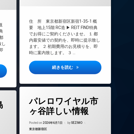
TVドアホン
インターネット無料
エレベーター
住 所 東京都新宿区新宿1-35-1 概
 概
オートロック
要 地上15階 RC造 ▶ REIT FIND特典
特典
デザイナーズ
でお得にご契約くださいませ。 １.都
都
内最安値での契約を、即時に提示致し
ペット可
致し
ます。 ２.初期費用のお見積りを、即
ラウンジ
即
時に案内致します。 ３ …
内廊下
宅配ボックス
ザ・パークハビオSOHO新宿御
続きを読む
シス住吉ガーデンスクエア詳しい情報
敷地内ゴミ置き場
楽器可
防犯カメラ
タ
駐車場
パレロワイヤル市
グ
島
駐輪場
24時間管理
ヶ谷詳しい情報
BS
Updated on
2026年6月13日
CATV
Posted on
2026年6月1日
by
SEZIMO
年6月14日
カテゴリー:
東京都新宿区
CS