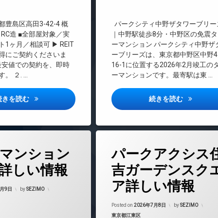
料
TVドアホン
豊島区高田3-42-4 概
パークシティ中野ザタワーブリー
エレベーター
 RC造 ■全部屋対象／実
｜中野駅徒歩8分・中野区の免震タ
1ヶ月／相談可 ▶ REIT
ーマンション パークシティ中野ザ
オートロック
お得にご契約くださいま
ーブリーズは、東京都中野区中野4
内最安値での契約を、即時
16-1に位置する2026年2月竣工の
ゲストルーム
。 ２. …
ーマンションです。最寄駅は東 …
コンシェルジュ
ザ・パークハビオSOHO高田馬場テラス詳しい情報
パークシテ
続きを読む
続きを読む
タワーマンション
デザイナーズ
タ
マンション
パークアクシス
グ
バイク置き場
24時間管理
詳しい情報
吉ガーデンスク
ラウンジ
BS
ア詳しい情報
Updated on
2026年7月23日
CATV
7月9日
by
SEZIMO
内廊下
CS
Updated on
2026年
Posted on
2026年7月8日
by
SEZIMO
REIT系ブランドマンション
分譲賃貸
カテゴリー:
東京都江東区