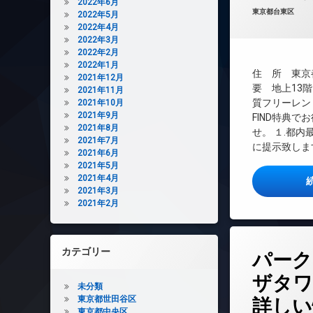
2022年6月
REIT系ブランド
カテゴリー:
東京都台東区
2022年5月
2022年4月
TVドアホン
2022年3月
インターネット無
2022年2月
エレベーター
2022年1月
住 所 東京都
2021年12月
オートロック
要 地上13階
2021年11月
デザイナーズ
質フリーレント
2021年10月
2021年9月
FIND特典で
バイク置き場
2021年8月
せ。 １.都
ラウンジ
2021年7月
に提示致します
2021年6月
宅配ボックス
2021年5月
敷地内ゴミ置き場
2021年4月
2021年3月
防犯カメラ
2021年2月
駐車場
駐輪場
タ
カテゴリー
パーク
グ
24時間管理
ザタワ
未分類
BS
東京都世田谷区
詳しい
CATV
東京都中央区