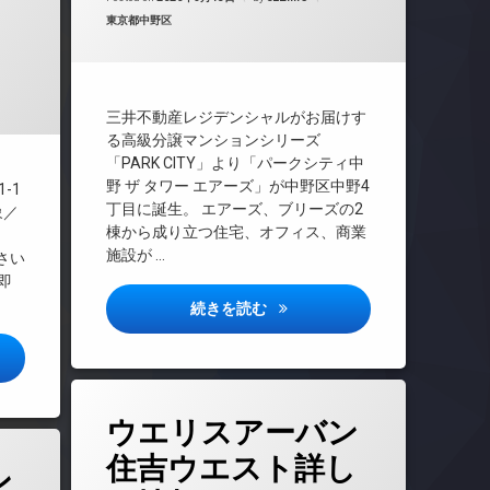
TVドアホン
カテゴリー:
東京都中野区
インターネット
年6月15日
エレベーター
オートロック
三井不動産レジデンシャルがお届けす
ゲストルーム
る高級分譲マンションシリーズ
コンシェルジュ
「PARK CITY」より「パークシティ中
野 ザ タワー エアーズ」が中野区中野4
タワーマンション
-1
丁目に誕生。 エアーズ、ブリーズの2
象／
デザイナーズ
棟から成り立つ住宅、オフィス、商業
▶
パーティールーム
施設が …
ださい
バイク置き場
即
フィットネス
パークシティ中野ザタワーエア
続きを読む
ラウンジ
ログレ高田馬場ノース詳しい情報
免震構造
内廊下
タ
分譲賃貸
ウエリスアーバン
グ
各階ゴミ置き場
24時間管理
住吉ウエスト詳し
ン
宅配ボックス
BS