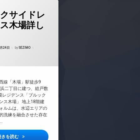
駐輪場
クサイドレ
ス木場詳し
Updated on
2026年6月17日
1月24日
by
SEZIMO
マンション
料
西線「木場」駅徒歩9
塩浜二丁目に建つ、総戸数
規模レジデンス「ブルック
ンス木場」 地上18階建
ォルムは、水辺エリアの
的洗練を融合させた存在
…
ブルックサイドレジデンス木場詳しい情報
続きを読む