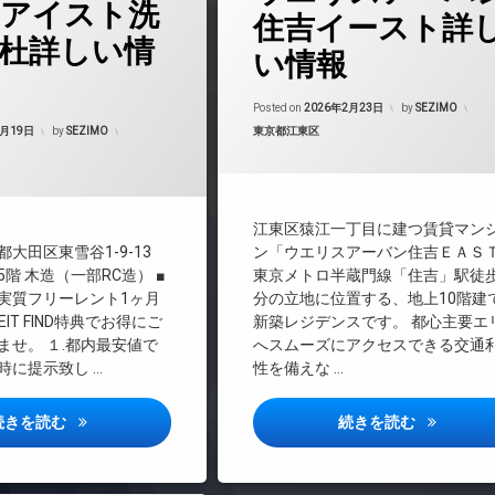
アイスト洗
24時間管理
住吉イースト詳
杜詳しい情
BS
い情報
CATV
CS
Updated on
2026
Posted on
2026年2月23日
by
SEZIMO
Updated on
2026年6月18日
REIT系ブランドマンション
カテゴリー:
2月19日
by
SEZIMO
東京都江東区
マンション
TVドアホン
インターネット無料
料
エレベーター
江東区猿江一丁目に建つ賃貸マン
オートロック
大田区東雪谷1-9-13
ン「ウエリスアーバン住吉ＥＡＳ
デザイナーズ
階 木造（一部RC造） ■
東京メトロ半蔵門線「住吉」駅徒歩
実質フリーレント1ヶ月
分の立地に位置する、地上10階建
バイク置き場
EIT FIND特典でお得にご
新築レジデンスです。 都心主要エ
ラウンジ
ませ。 １.都内最安値で
へスムーズにアクセスできる交通
内廊下
時に提示致し …
性を備えな …
宅配ボックス
敷地内ゴミ置き場
ブリリアイスト洗足池の杜詳しい情報
ウエリスア
続きを読む
続きを読む
防犯カメラ
駐車場