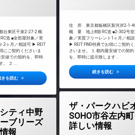
マンション
REIT系ブランドマンション
TVドアホン
料
インターネット無料
住 所 東京都板橋区新河岸2-1-4
エレベーター
台東区千束2-27-2 概
概 要 地上8階 RC造 ■2-302号
 RC造 ■全部屋対象／実
象／実質フリーレント1ヶ月／相談
オートロック
2ヶ月／相談可 ▶ REIT
▶ REIT FIND特典でお得にご契約
キッズルーム
お得にご契約くださいま
さいませ。 １.都内最安値での契約
デザイナーズ
内最安値での契約を、即時
を、即時に提示致します …
ペット可
。 ２. …
ペット足洗い場
コンフォリ
続きを読む
ブランシエスタ入谷グランデ詳しい情報
続きを読む
ラウンジ
宅配ボックス
敷地内ゴミ置き場
タ
防犯カメラ
ザ・パークハビ
グ
シティ中野
駐車場
24時間管理
SOHO市谷左内町
駐輪場
ーブリーズ
BS
詳しい情報
CATV
情報