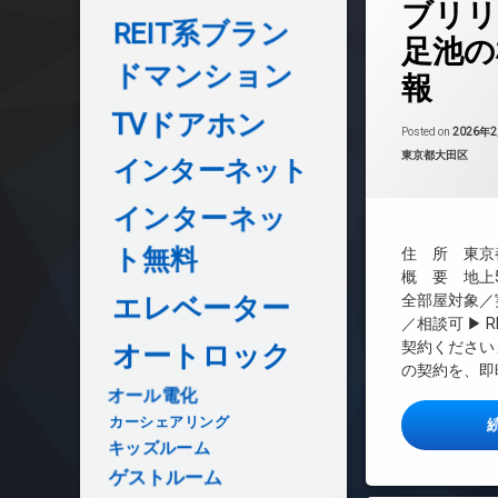
ブリリ
グ
REIT系ブラン
24時間管理
足池の
BS
ドマンション
報
CATV
TVドアホン
CS
Posted on
2026年
REIT系ブランド
カテゴリー:
東京都大田区
インターネット
TVドアホン
インターネット無
インターネッ
エレベーター
ト無料
住 所 東京都
オートロック
概 要 地上5
デザイナーズ
エレベーター
全部屋対象／
／相談可 ▶ R
バイク置き場
契約ください
オートロック
ペット可
の契約を、即
ラウンジ
オール電化
内廊下
カーシェアリング
宅配ボックス
キッズルーム
敷地内ゴミ置き場
ゲストルーム