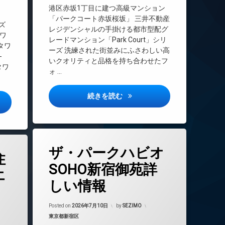
エレベーター
港区赤坂1丁目に建つ高級マンション
オートロック
「パークコート赤坂桜坂」 三井不動産
ズ
レジデンシャルの手掛ける都市型配グ
デザイナーズ
ワ
レードマンション「Park Court」シリ
トランクルーム
タワ
ーズ 洗練された街並みにふさわしい高
-
バイク置き場
いクオリティと品格を持ち合わせたフ
タワ
ラウンジ
ォ …
内廊下
パークコート赤坂桜坂詳しい情
続きを読む
分譲賃貸
ィ中野ザタワーブリーズ詳しい情報
宅配ボックス
敷地内ゴミ置き場
防犯カメラ
タ
駐車場
ザ・パークハビオ
グ
住
駐輪場
24時間管理
SOHO新宿御苑詳
エ
BS
しい情報
CATV
CS
Updated on
2026年7月23日
Posted on
2026年7月10日
by
SEZIMO
7月23日
REIT系ブランドマンション
カテゴリー:
東京都新宿区