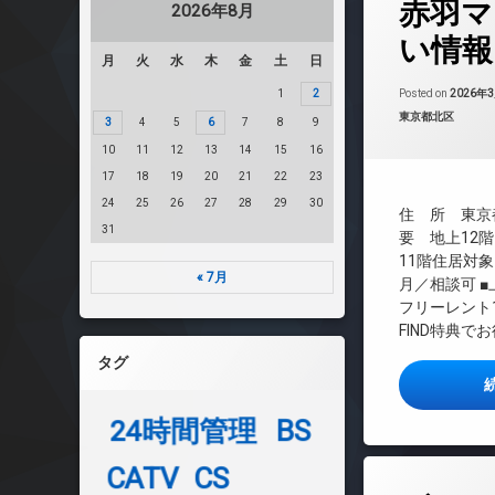
赤羽マ
2026年8月
敷地内ゴミ置き場
CATV
い情報
防犯カメラ
CS
月
火
水
木
金
土
日
駐車場
REIT系ブランド
1
2
Posted on
2026年
駐輪場
TVドアホン
カテゴリー:
東京都北区
3
4
5
6
7
8
9
インターネット無
10
11
12
13
14
15
16
エレベーター
17
18
19
20
21
22
23
オートロック
24
25
26
27
28
29
30
住 所 東京都
デザイナーズ
31
要 地上12階
ペット可
11階住居対象
« 7月
月／相談可 ■
ラウンジ
フリーレント1
内廊下
FIND特典でお
宅配ボックス
タグ
敷地内ゴミ置き場
防犯カメラ
24時間管理
BS
駐車場
駐輪場
CATV
CS
タ