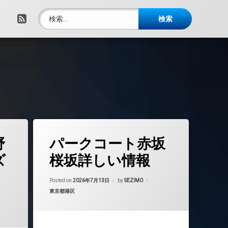
検索:
RSS
野ザタワーブリーズ詳しい情報)
タ
野
パークコート赤坂
グ
24時間管理
ズ
桜坂詳しい情報
BS
Updated on
2026年7月23日
CATV
Posted on
2026年7月13日
by
SEZIMO
カテゴリー:
東京都港区
CS
TVドアホン
インターネット無料