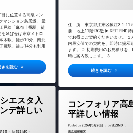
料
TVドアホン
敷地内ゴミ置き場
インターネット無料
丁目に位置する高級マン
エレベーター
クマンション鳥居坂」 最
防犯カメラ
住 所 東京都江東区猿江2-1-11
江戸線「麻布十番駅」徒
オートロック
要 地上11階 RC造 ▶ REIT FIND
足を延ばせば東京メトロ
駐車場
デザイナーズ
でお得にご契約くださいませ。 １.
本木駅」徒歩10分、南北
内最安値での契約を、即時に提示
バイク置き場
丁目駅」徒歩14分も利用
駐輪場
ます。 ２.初期費用のお見積りを、
ペット可
時に案内致します。 ３ …
ラウンジ
パークマンション鳥居坂詳しい情報
続きを読む
内廊下
パークアク
続きを読む
宅配ボックス
敷地内ゴミ置き場
防犯カメラ
シエスタ入
タ
駐車場
コンフォリア高
グ
駐輪場
ンデ詳しい
24時間管理
平詳しい情報
BS
Updated on
2026
CATV
Posted on
2026年5月26日
by
SEZIMO
Updated on
2026年7月22日
カテゴリー:
7月3日
by
SEZIMO
東京都板橋区
CS