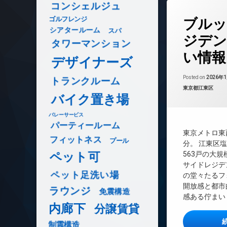
防犯カメラ
コンシェルジュ
タ
駐車場
ゴルフレンジ
ブルッ
グ
駐輪場
シアタールーム
スパ
24時間管理
ジデン
タワーマンション
BS
い情報
デザイナーズ
CATV
CS
Posted on
2026年
トランクルーム
REIT系ブランド
カテゴリー:
東京都江東区
バイク置き場
TVドアホン
インターネット無
バレーサービス
パーティールーム
エレベーター
東京メトロ東
フィットネス
オートロック
プール
分。 江東区
デザイナーズ
ペット可
563戸の大
サイドレジデ
バイク置き場
ペット足洗い場
の堂々たるフ
ペット可
開放感と都市
ラウンジ
免震構造
ラウンジ
感ある佇まい 
内廊下
内廊下
分譲賃貸
宅配ボックス
制震構造