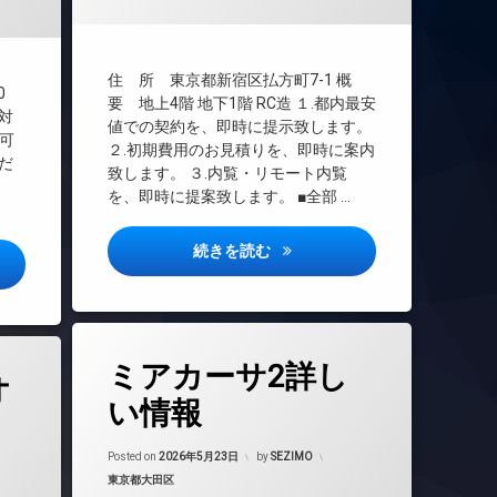
TVドアホン
インターネット
エレベーター
住 所 東京都新宿区払方町7-1 概
0
オートロック
要 地上4階 地下1階 RC造 １.都内最安
室対
値での契約を、即時に提示致します。
コンシェルジュ
可
２.初期費用のお見積りを、即時に案内
デザイナーズ
くだ
致します。 ３.内覧・リモート内覧
トランクルーム
を、即時に提案致します。 ■全部 …
ペット足洗い場
ラウンジ
パレロワイヤル市ヶ谷詳しい情
続きを読む
ア高島平詳しい情報
内廊下
分譲賃貸
大型駐車場
タ
宅配ボックス
ミアカーサ2詳し
グ
オ
敷地内ゴミ置き場
24時間管理
い情報
防犯カメラ
BS
駐車場
Updated on
2026年6月14日
CATV
Posted on
2026年5月23日
by
SEZIMO
駐輪場
カテゴリー:
東京都大田区
CS