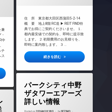
年6月15日
REIT系ブランドマンション
TVドアホン
インターネット
住 所 東京都大田区西蒲田5-2-14
エレベーター
概 要 地上8階 RC造 ▶ REIT FIND特
典でお得にご契約くださいませ。 １.
を兼
オートロック
都内最安値での契約を、即時に提示致
ザ・
デザイナーズ
します。 ２.初期費用のお見積りを、
R中
バイク置き場
即時に案内致します。 ３ …
、
ラウンジ
ルチ
へス
内廊下
ミアカーサ2詳しい情報
続きを読む
宅配ボックス
敷地内ゴミ置き場
ハビオSOHO市谷左内町詳しい情報
防犯カメラ
タ
駐車場
パークシティ中野
グ
駐輪場
24時間管理
ザタワーエアーズ
BS
レ
詳しい情報
CATV
詳
CS
Updated on
2026年6月15日
Posted on
2026年3月18日
by
SEZIMO