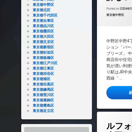
東京都中野区
CS
Posted on
2026年
東京都北区
TVドアホン
カテゴリー:
東京都千代田区
東京都中野区
東京都台東区
インターネット
東京都品川区
エレベーター
東京都墨田区
東京都大田区
オートロック
中野区中野4
東京都文京区
ゲストルーム
ション「パー
東京都新宿区
タワーマンション
東京都杉並区
ブリーズ」 
東京都板橋区
商店街や住宅
デザイナーズ
東京都江戸川区
気が漂い利便
パーティールーム
東京都江東区
り駅はJR中
東京都渋谷区
バイク置き場
西線「 …
東京都港区
フィットネス
東京都目黒区
東京都練馬区
ラウンジ
東京都荒川区
免震構造
東京都葛飾区
東京都豊島区
内廊下
東京都足立区
分譲賃貸
タ
各階ゴミ置き場
ルフォ
グ
宅配ボックス
BS