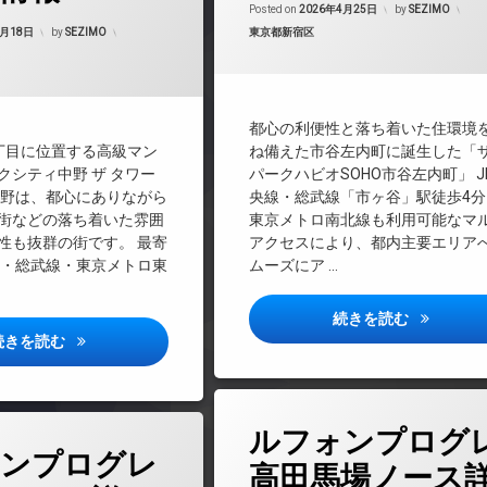
CS
Updated on
2026
Posted on
2026年4月25日
by
SEZIMO
Updated on
2026年6月15日
REIT系ブランドマンション
カテゴリー:
3月18日
by
SEZIMO
東京都新宿区
TVドアホン
インターネット無料
エレベーター
都心の利便性と落ち着いた住環境
オートロック
丁目に位置する高級マン
ね備えた市谷左内町に誕生した「
デザイナーズ
クシティ中野 ザ タワー
パークハビオSOHO市谷左内町」 J
中野は、都心にありながら
央線・総武線「市ヶ谷」駅徒歩4分
ペット可
街などの落ち着いた雰囲
東京メトロ南北線も利用可能なマ
ラウンジ
性も抜群の街です。 最寄
アクセスにより、都内主要エリア
内廊下
央・総武線・東京メトロ東
ムーズにア …
宅配ボックス
敷地内ゴミ置き場
ザ・パーク
続きを読む
パークシティ中野ザタワーブリーズ詳しい情報
楽器可
続きを読む
防犯カメラ
駐輪場
タ
ルフォンプログ
グ
ンプログレ
24時間管理
高田馬場ノース