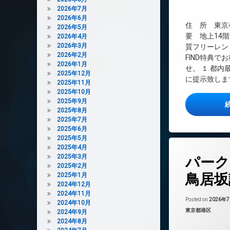
インターネット無
2026年7月
2026年6月
エレベーター
住 所 東京都
2026年5月
オートロック
要 地上14階
2026年4月
デザイナーズ
2026年3月
質フリーレント
2026年2月
FIND特典で
バイク置き場
2026年1月
せ。 １.都
ペット可
2025年12月
に提示致します
2025年11月
ラウンジ
2025年10月
内廊下
2025年9月
2025年8月
宅配ボックス
2025年7月
敷地内ゴミ置き場
2025年6月
2025年5月
楽器可
2025年4月
タ
防犯カメラ
2025年3月
パーク
グ
駐車場
2025年2月
24時間管理
鳥居坂
2025年1月
駐輪場
2024年12月
BS
2024年11月
CATV
Posted on
2026年
2024年10月
カテゴリー:
東京都港区
2024年9月
CS
2024年8月
TVドアホン