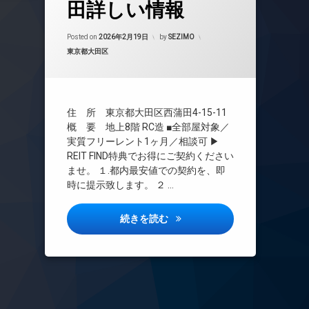
24時間管理
田詳しい情報
BS
Updated on
2026年6月18日
CATV
Posted on
2026年2月19日
by
SEZIMO
カテゴリー:
東京都大田区
CS
REIT系ブランドマンション
TVドアホン
インターネット無料
住 所 東京都大田区西蒲田4-15-11
エレベーター
概 要 地上8階 RC造 ■全部屋対象／
実質フリーレント1ヶ月／相談可 ▶
オートロック
REIT FIND特典でお得にご契約ください
デザイナーズ
ませ。 １.都内最安値での契約を、即
バイク置き場
時に提示致します。 ２ …
ペット可
ラウンジ
ＲＪＲプレシア蒲田詳しい情報
続きを読む
宅配ボックス
敷地内ゴミ置き場
防犯カメラ
駐車場
駐輪場