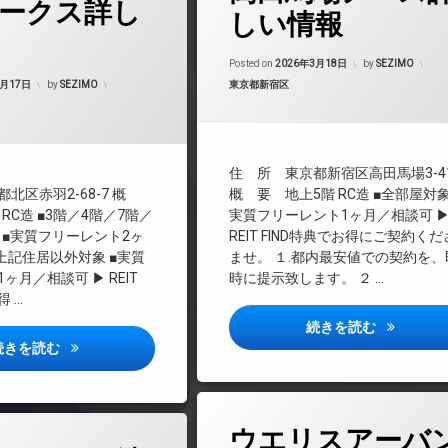
ークス詳し
BS
しい情報
CATV
CS
Updated on
2026
Posted on
2026年3月18日
by
SEZIMO
マンション
Updated on
2026年6月15日
REIT系ブランドマンション
カテゴリー:
3月17日
by
SEZIMO
東京都新宿区
TVドアホン
料
インターネット無料
エレベーター
住 所 東京都新宿区高田馬場3-41
オートロック
北区赤羽2-68-7 概
概 要 地上5階 RC造 ■全部屋対
デザイナーズ
 RC造 ■3階／4階／7階／
実質フリーレント1ヶ月／相談可 
 ■実質フリーレント2ヶ
REIT FIND特典でお得にご契約く
フィットネス
上記住居以外対象 ■実質
ませ。 １.都内最安値での契約を、
ペット可
ヶ月／相談可 ▶ REIT
時に提示致します。 ２ …
ラウンジ
得 …
内廊下
ルフォンプ
続きを読む
宅配ボックス
ルフォンプログレ赤羽マークス詳しい情報
続きを読む
敷地内ゴミ置き場
防犯カメラ
タ
駐車場
ウエリスアーバ
グ
駐輪場