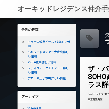
オーキッドレジデンス仲介手
コ
ン
左サイドバー
最近の投稿
テ
タ
ン
ツ
ドゥーエ銀座イースト3詳しい情
へ
報
ス
ベルシードステアー大森北詳し
キ
い情報
ッ
VISTA豊島詳しい情報
タ
プ
ザ・パ
グ
シティウォーク王子デュー詳し
い情報
24時間管理
SOH
アローマ王子本町詳しい情報
BS
ラス詳
CATV
CS
Posted on
2026年
アーカイブ
REIT系ブランド
カテゴリー:
東京都豊島区
TVドアホン
2026年8月