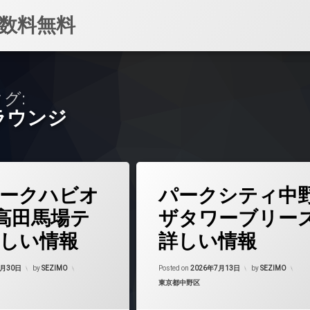
数料無料
グ:
ラウンジ
(パークシティ中
コメントをどうぞ
タ
ークハビオ
パークシティ中
グ
24時間管理
O高田馬場テ
ザタワーブリー
しい情報
詳しい情報
BS
CATV
7月30日
by
SEZIMO
Posted on
2026年7月13日
by
SEZIMO
マンション
カテゴリー:
東京都中野区
CS