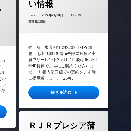
い情報
敷地内ゴミ置き場
し
CATV
防犯カメラ
CS
Updated on
2026年6月18日
Posted on
2026年2月23日
by
SEZIMO
駐車場
REIT系ブランドマンション
カテゴリー:
東京都江東区
駐輪場
年6月18日
TVドアホン
インターネット無料
エレベーター
住 所 東京都江東区猿江1-1-9 概
オートロック
要 地上10階 RC造 ■全部屋対象／実
デザイナーズ
質フリーレント2ヶ月／相談可 ▶ REIT
ショ
FIND特典でお得にご契約くださいま
バイク置き場
Ｔ」
せ。 １.都内最安値での契約を、即時
8
ラウンジ
に提示致します。 ２.初 …
ての
宅配ボックス
リア
敷地内ゴミ置き場
利便
ウエリスアーバン住吉ウエスト
続きを読む
防犯カメラ
駐車場
ーバン住吉イースト詳しい情報
駐輪場
タ
ＲＪＲプレシア蒲
グ