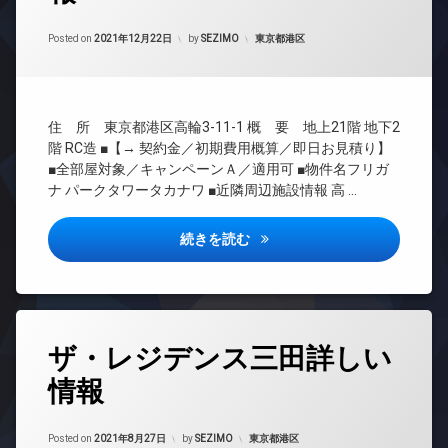
時
ゴ
ン
ル
配
間
ミ
タ
ジ
Updated on
2021年12月23日
ボ
管
カテゴリー:
Posted on
2021年12月22日
by
SEZIMO
東京都港区
置
ー
ュ
ッ
理
き
ネ
ク
タ
場
ッ
BS
ス
ワ
ト
防
CATV
ー
防
無
犯
住 所 東京都港区高輪3-11-1 概 要 地上21階 地下2
マ
犯
CS
料
カ
ン
階 RC造 ■【→ 契約金／初期費用概算／即日お見積り】
カ
メ
TV
エ
シ
■全部屋対象／キャンペーンＡ／適用可 ■物件名フリガ
メ
ラ
ド
レ
ョ
ラ
ナ パークタワータカナワ ■近隣周辺施設情報 高 …
ア
ベ
駐
ン
駐
ホ
ー
輪
デ
車
ン
タ
場
パークタワー高輪詳しい情報
続きを読む
ザ
場
ー
イ
イ
駐
ン
オ
ナ
輪
タ
ー
ー
場
ー
ト
ズ
ネ
ロ
タ
ト
ッ
ザ・レジデンス三田詳しい
ッ
グ
ラ
ト
ク
ン
情報
24
エ
コ
ク
時
レ
ン
ル
間
ベ
シ
Updated on
2021年9月25日
ー
管
カテゴリー:
Posted on
2021年8月27日
by
SEZIMO
東京都港区
ー