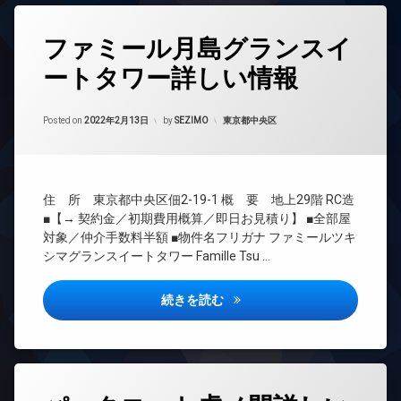
タ
ロ
駐
ナ
メ
ー
ッ
車
ー
タ
ラ
ネ
ファミール月島グランスイ
ク
場
ズ
グ
駐
ッ
デ
駐
パ
車
ートタワー詳しい情報
ト
24
ザ
輪
ー
場
時
エ
イ
場
テ
間
駐
レ
ナ
Updated on
2022年2月15日
ィ
管
カテゴリー:
Posted on
2022年2月13日
by
SEZIMO
東京都中央区
輪
ベ
ー
ー
理
場
ー
ズ
ル
タ
BS
ー
免
ー
ム
CATV
震
住 所 東京都中央区佃2-19-1 概 要 地上29階 RC造
オ
構
バ
CS
ー
造
■【→ 契約金／初期費用概算／即日お見積り】 ■全部屋
イ
TV
ト
ク
対象／仲介手数料半額 ■物件名フリガナ ファミールツキ
宅
ド
ロ
置
シマグランスイートタワー Famille Tsu …
配
ア
ッ
き
ボ
ホ
ク
場
ッ
ン
ファミール月島グランスイート
続きを読む
デ
ク
フ
イ
ザ
ス
ィ
ン
イ
ッ
敷
タ
ナ
ト
地
ー
ー
ネ
内
ネ
ズ
タ
ス
ゴ
ッ