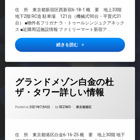
分
ー
オ
CATV
ザ
譲
ム
住 所 東京都新宿区西新宿6-18-1 概 要 地上33階
ー
イ
CS
賃
ト
ナ
地下2階 RC造 駐車場 121台（機械式90台・平置式31
バ
貸
REIT
ロ
ー
イ
台） ■物件名フリガナ ラ・トゥールシンジュクアネック
系ブ
ッ
ズ
各
ク
ス ■近隣周辺施設情報 ファミリーマート新宿ア …
ラン
ク
階
置
バ
ドマ
ゴ
き
コ
イ
ンシ
ラ・トゥール新宿アネックス詳
続きを読む
ミ
場
ン
ク
ョン
置
シ
置
ラ
き
TV
ェ
き
ウ
場
ド
ル
場
ン
ア
ジ
宅
ジ
ラ
ホ
ュ
タ
配
ウ
免
ン
グランドメゾン白金の杜
グ
ボ
タ
ン
震
ッ
イ
ワ
ジ
構
ザ・タワー詳しい情報
24
ク
ン
ー
造
時
免
ス
タ
マ
間
震
内
ー
ン
Updated on
2021年9月25日
敷
管
カテゴリー:
Posted on
2021年7月4日
by
SEZIMO
東京都港区
構
廊
ネ
シ
地
理
造
下
ッ
ョ
内
ト
BS
内
ン
分
ゴ
無
廊
譲
ミ
CATV
デ
料
下
賃
置
住 所 東京都港区白金6-16-25 概 要 地上30階 地下
ザ
CS
貸
き