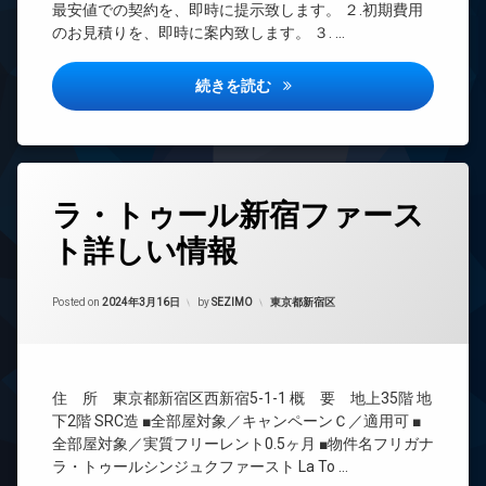
REIT
車
ー
場
最安値での契約を、即時に提示致します。 ２.初期費用
貸
宅
系ブ
場
ト
のお見積りを、即時に案内致します。 ３. …
駐
配
ラン
各
ロ
駐
輪
ボ
ドマ
階
ッ
輪
場
ッ
ンシ
ゴ
ク
フォンテーヌ芝浦詳しい情報
続きを読む
場
ク
ョン
ミ
コ
ス
置
TV
ン
き
敷
ド
シ
場
地
ア
ェ
内
ホ
宅
ル
タ
ゴ
ン
ラ・トゥール新宿ファース
配
ジ
グ
ミ
ボ
ュ
イ
ト詳しい情報
置
24
ッ
ン
タ
き
時
ク
タ
ワ
場
間
ス
ー
ー
Updated on
2024年3月17日
管
カテゴリー:
Posted on
2024年3月16日
by
SEZIMO
東京都新宿区
防
ネ
敷
マ
理
犯
ッ
地
ン
カ
ト
BS
内
シ
メ
ゴ
ョ
エ
CATV
ラ
ミ
ン
住 所 東京都新宿区西新宿5-1-1 概 要 地上35階 地
レ
CS
置
駐
ベ
デ
下2階 SRC造 ■全部屋対象／キャンペーンＣ／適用可 ■
き
REIT
輪
ー
ザ
全部屋対象／実質フリーレント0.5ヶ月 ■物件名フリガナ
場
系ブ
場
タ
イ
ラ・トゥールシンジュクファースト La To …
ラン
ー
防
ナ