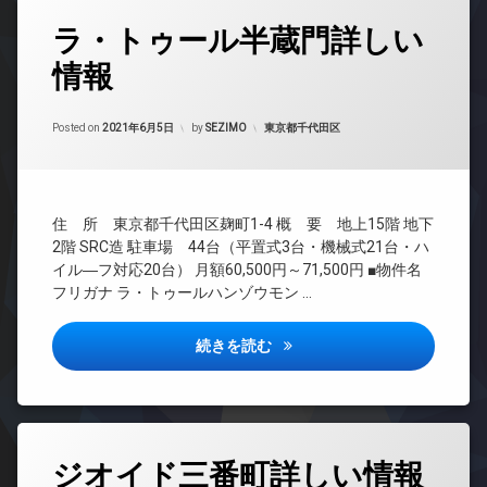
ホ
場
ク
場
タ
ゴ
ン
ラ・トゥール半蔵門詳しい
ス
グ
免
ル
フ
イ
震
フ
防
ィ
情報
24
ン
構
レ
犯
ッ
時
タ
造
ン
カ
ト
間
ー
ジ
メ
ネ
Updated on
2021年9月24日
内
管
カテゴリー:
Posted on
2021年6月5日
by
SEZIMO
東京都千代田区
ネ
ラ
ス
廊
コ
理
ッ
下
ン
駐
ラ
ト
BS
シ
車
ウ
大
無
CATV
ェ
場
ン
型
料
住 所 東京都千代田区麹町1-4 概 要 地上15階 地下
ル
ジ
CS
駐
駐
エ
ジ
2階 SRC造 駐車場 44台（平置式3台・機械式21台・ハ
車
輪
免
REIT
レ
ュ
イル―フ対応20台） 月額60,500円～71,500円 ■物件名
場
場
震
系ブ
ベ
フリガナ ラ・トゥールハンゾウモン …
デ
構
ラン
宅
ー
ザ
造
ドマ
配
タ
イ
ンシ
ボ
ー
内
ラ・トゥール半蔵門詳しい情報
続きを読む
ナ
ョン
ッ
廊
オ
ー
ク
下
TV
ー
ズ
ス
ド
ト
分
バ
ア
敷
ロ
譲
イ
ホ
地
ッ
賃
タ
ク
ン
ジオイド三番町詳しい情報
内
ク
貸
グ
置
ゴ