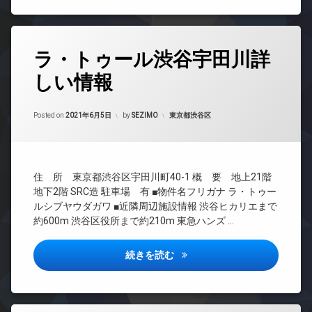
ー
ン
マ
ミ
免
ト
タ
ン
置
震
ロ
ー
シ
き
構
ッ
ネ
ョ
場
タ
造
ク
ッ
ラ・トゥール渋谷宇田川詳
ン
グ
防
ト
内
タ
デ
犯
しい情報
24
廊
ワ
エ
ザ
カ
時
下
ー
レ
イ
メ
間
マ
ベ
各
ナ
ラ
Updated on
2021年9月24日
管
カテゴリー:
Posted on
2021年6月5日
by
SEZIMO
東京都渋谷区
ン
ー
階
ー
理
駐
シ
タ
ゴ
ズ
車
ョ
ー
BS
ミ
パ
場
ン
置
オ
CATV
ー
駐
き
デ
住 所 東京都渋谷区宇田川町40-1 概 要 地上21階
ー
テ
CS
輪
場
ザ
ト
ィ
地下2階 SRC造 駐車場 有 ■物件名フリガナ ラ・トゥー
場
REIT
イ
ロ
大
ー
ルシブヤウダガワ ■近隣周辺施設情報 渋谷ヒカリエまで
系ブ
ナ
ッ
型
ル
約600m 渋谷区役所まで約210m 東急ハンズ …
ラン
ー
ク
駐
ー
ドマ
ズ
車
ム
ゲ
ンシ
場
ラ・トゥール渋谷宇田川詳しい
続きを読む
バ
ス
バ
ョン
イ
ト
宅
イ
TV
ク
ル
配
ク
ド
置
ー
ボ
置
ア
き
ム
ッ
き