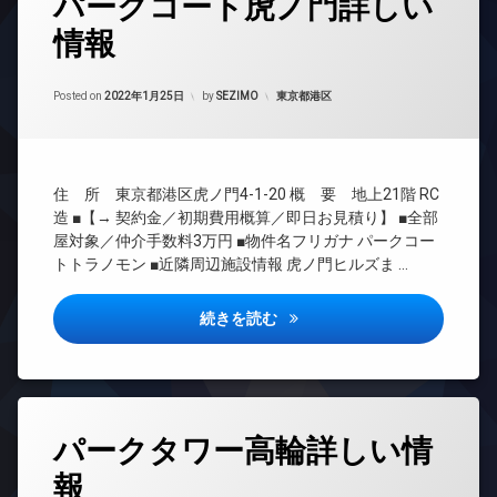
パークコート虎ノ門詳しい
グ
バ
ミ
ペ
ト
イ
置
ッ
情報
24
エ
ク
き
ト
時
レ
置
場
可
間
ベ
き
Updated on
2022年1月26日
管
カテゴリー:
Posted on
2022年1月25日
by
SEZIMO
東京都港区
防
ラ
ー
場
理
犯
ウ
タ
免
カ
ン
ー
BS
震
メ
ジ
オ
CATV
構
ラ
免
住 所 東京都港区虎ノ門4-1-20 概 要 地上21階 RC
ー
造
CS
駐
震
ト
造 ■【→ 契約金／初期費用概算／即日お見積り】 ■全部
制
車
構
TV
ロ
屋対象／仲介手数料3万円 ■物件名フリガナ パークコー
震
場
造
ド
ッ
トトラノモン ■近隣周辺施設情報 虎ノ門ヒルズま …
構
ア
ク
駐
内
造
ホ
輪
廊
ゲ
ン
宅
場
パークコート虎ノ門詳しい情報
続きを読む
下
ス
配
イ
ト
各
ボ
ン
ル
階
ッ
タ
ー
ゴ
ク
ー
ム
ミ
ス
ネ
タ
置
コ
ッ
パークタワー高輪詳しい情
敷
グ
き
ン
ト
地
場
シ
報
24
内
イ
ェ
宅