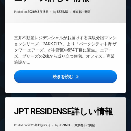
時
ベ
間
ー
Updated on
2026年6月15日
管
カテゴリー:
Posted on
2026年3月18日
by
SEZIMO
東京都中野区
タ
理
ー
BS
オ
ー
CATV
ト
三井不動産レジデンシャルがお届けする高級分譲マンシ
CS
ロ
ョンシリーズ「PARK CITY」より「パークシティ中野 ザ
ッ
TV
タワー エアーズ」が中野区中野4丁目に誕生。 エアー
ク
ド
ズ、ブリーズの2棟から成り立つ住宅、オフィス、商業
ア
ゲ
施設が …
ホ
ス
ン
ト
ル
パークシティ中野ザタワーエア
イ
続きを読む
ー
ン
ム
タ
ー
タ
ネ
ワ
ッ
ー
タ
ト
JPT RESIDENSE詳しい情報
マ
グ
ン
エ
24
シ
レ
Updated on
2026年2月22日
時
カテゴリー:
ョ
Posted on
2025年11月27日
by
SEZIMO
東京都千代田区
ベ
間