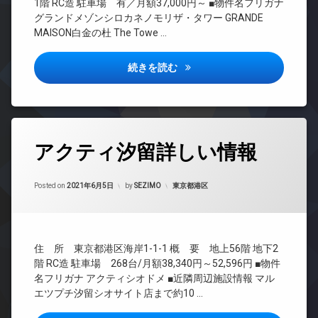
エ
分
イ
1階 RC造 駐車場 有／月額37,000円～ ■物件名フリガナ
場
REIT
レ
譲
ナ
制
グランドメゾンシロカネノモリザ・タワー GRANDE
系ブ
ベ
賃
ー
震
防
MAISON白金の杜 The Towe …
ラン
ー
貸
ズ
構
犯
ドマ
タ
造
カ
制
バ
ンシ
ー
グランドメゾン白金の杜ザ・タ
続きを読む
メ
震
イ
大
ョン
ラ
オ
構
ク
型
TV
ー
造
置
駐
駐
ド
ト
き
車
車
各
ア
ロ
場
場
場
階
ホ
ッ
タ
ゴ
ラ
宅
駐
ン
アクティ汐留詳しい情報
ク
グ
ミ
ウ
配
輪
イ
コ
置
ン
ボ
場
24
ン
ン
き
ジ
ッ
Updated on
2021年9月25日
時
カテゴリー:
Posted on
2021年6月5日
by
SEZIMO
東京都港区
タ
シ
場
ク
間
免
ー
ェ
ス
管
宅
震
ネ
ル
理
配
構
敷
ッ
ジ
ボ
造
地
ト
BS
ュ
住 所 東京都港区海岸1-1-1 概 要 地上56階 地下2
ッ
内
内
エ
CATV
タ
ク
階 RC造 駐車場 268台/月額38,340円～52,596円 ■物件
ゴ
廊
レ
ワ
ス
ミ
CS
名フリガナ アクティシオドメ ■近隣周辺施設情報 マル
下
ベ
ー
置
エツプチ汐留シオサイト店まで約10 …
敷
REIT
ー
分
マ
き
地
系ブ
タ
譲
ン
場