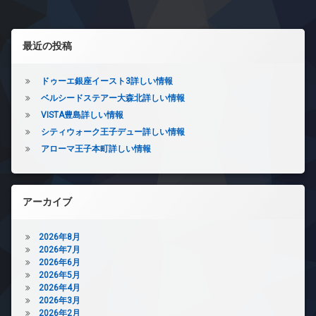
ビ
震
レ
ェ
ク
き
構
ゲ
ベ
ル
ル
場
造
ー
ジ
左サイドバー
ー
ー
防
最近の投稿
タ
各
ュ
ム
犯
ー
階
シ
デ
バ
カ
ゴ
オ
ザ
イ
メ
ドゥーエ銀座イースト3詳しい情報
ョ
ミ
ー
イ
ク
ラ
ベルシードステアー大森北詳しい情報
置
ト
ナ
ン
置
き
駐
VISTA豊島詳しい情報
ロ
ー
き
場
車
ッ
ズ
場
シティウォーク王子デュー詳しい情報
場
ク
大
バ
アローマ王子本町詳しい情報
フ
型
駐
デ
イ
ィ
駐
輪
ザ
ク
ッ
車
場
イ
置
ト
場
ナ
き
ネ
アーカイブ
ー
宅
場
ス
ズ
配
ペ
ペ
2026年8月
ボ
バ
ッ
ッ
2026年7月
ッ
イ
ト
ト
2026年6月
ク
ク
可
可
2026年5月
ス
置
ラ
2026年4月
免
き
楽
ウ
2026年3月
震
場
器
ン
2026年2月
構