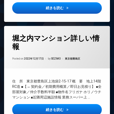
ドマ
犯
ー
オ
ンシ
カ
ズ
ラ・トゥール新宿ファースト詳
続きを読む
ー
ョン
メ
ト
バ
ラ
TV
ロ
イ
ド
ッ
駐
ク
ア
ク
車
置
ホ
場
き
タ
オ
ン
堀之内マンション詳しい情
場
グ
ー
駐
イ
ル
輪
フ
報
24
ン
電
場
ィ
時
タ
化
ッ
間
ー
Updated on
2022年12月19日
ト
デ
管
カテゴリー:
Posted on
2022年12月17日
by
SEZIMO
東京都豊島区
ネ
ネ
ザ
理
ッ
ス
イ
ト
BS
ナ
ラ
無
CATV
ー
ウ
料
住 所 東京都豊島区上池袋2-15-17 概 要 地上14階
ズ
ン
CS
エ
RC造 ■【→ 契約金／初期費用概算／即日お見積り】 ■全
ジ
バ
REIT
レ
部屋対象／仲介手数料半額 ■物件名フリガナ ホリノウチ
イ
免
系ブ
ベ
マンション ■近隣周辺施設情報 業務スーパー上 …
ク
震
ラン
ー
置
構
ドマ
タ
き
造
ンシ
ー
堀之内マンション詳しい情報
続きを読む
場
ョン
内