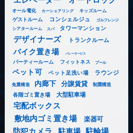
オール電化
キッズルーム
カーシェアリング
コンシェルジュ
ゲストルーム
ゴルフレンジ
タワーマンション
シアタールーム
スパ
デザイナーズ
トランクルーム
バイク置き場
バレーサービス
フィットネス
パーティールーム
プール
ペット可
ラウンジ
ペット足洗い場
内廊下
分譲賃貸
免震構造
制震構造
大型駐車場
各階ゴミ置き場
宅配ボックス
敷地内ゴミ置き場
楽器可
防犯カメラ
駐輪場
駐車場