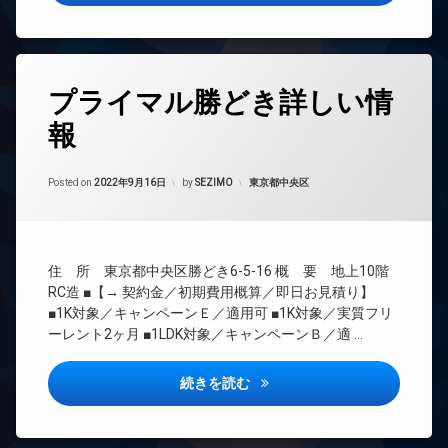
オ
免
廊
TV
ー
震
下
ド
ト
構
ア
ロ
分
造
ホ
ッ
譲
タ
ン
プライマル勝どき詳しい情
宅
ク
賃
グ
配
貸
イ
コ
報
BS
ボ
ン
ン
宅
ッ
タ
CATV
シ
配
ク
ー
ェ
Updated on
2022年9月17日
ボ
CS
カテゴリー:
Posted on
2022年9月16日
by
SEZIMO
東京都中央区
ス
ネ
ル
ッ
REIT
ッ
敷
ジ
ク
系ブ
ト
地
ュ
ス
ラン
無
内
タ
敷
ドマ
料
ゴ
住 所 東京都中央区勝どき6-5-16 概 要 地上10階
ワ
地
ンシ
ミ
エ
ー
RC造 ■【→ 契約金／初期費用概算／即日お見積り】
内
ョン
置
レ
マ
ゴ
■1K対象／キャンペーンＥ／適用可 ■1K対象／実質フリ
き
TV
ベ
ン
ミ
ーレント2ヶ月 ■1LDK対象／キャンペーンＢ／適 …
場
ド
ー
シ
置
ア
タ
防
ョ
き
ホ
ー
犯
ン
プライマル勝どき詳しい情報
続きを読む
場
ン
カ
オ
デ
防
メ
イ
ー
ザ
犯
ラ
ン
ト
イ
カ