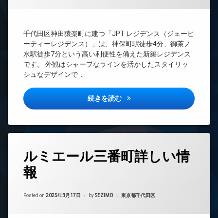
ン
ー
管
タ
デ
理
ー
ザ
BS
イ
オ
千代田区神田猿楽町に建つ「JPT レジデンス（ジェーピ
ナ
ー
CATV
ーティーレジデンス）」は、神保町駅徒歩4分、御茶ノ
ー
ト
CS
水駅徒歩7分という高い利便性を備えた新築レジデンス
ズ
ロ
です。 外観はシャープなラインを活かしたスタイリッ
ッ
REIT
パ
シュなデザインで …
ク
系ブ
ー
ラン
テ
ゲ
ドマ
ィ
ス
JPT RESIDENSE詳しい情報
続きを読む
ンシ
ー
ト
ョン
ル
ル
ー
ー
TV
ム
ム
ド
ア
バ
コ
タ
ホ
イ
ルミエール三番町詳しい情
ン
グ
ン
ク
シ
報
置
24
ェ
イ
き
時
ル
ン
場
間
ジ
タ
Updated on
2025年3月23日
管
カテゴリー:
ュ
Posted on
2025年3月17日
by
SEZIMO
東京都千代田区
ー
フ
理
ネ
ィ
タ
ッ
ッ
BS
ワ