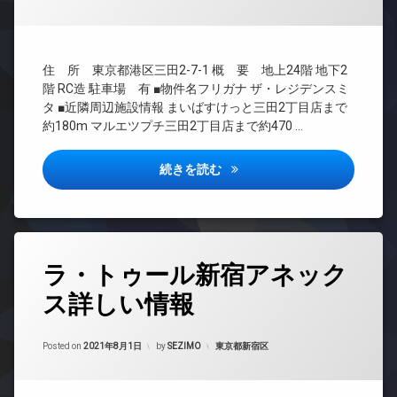
ェ
ム
理
タ
ル
パ
ー
BS
ジ
ー
ュ
オ
CATV
テ
住 所 東京都港区三田2-7-1 概 要 地上24階 地下2
ー
タ
ィ
CS
ト
ワ
階 RC造 駐車場 有 ■物件名フリガナ ザ・レジデンスミ
ー
TV
ロ
ー
ル
タ ■近隣周辺施設情報 まいばすけっと三田2丁目店まで
ド
ッ
マ
ー
約180m マルエツプチ三田2丁目店まで約470 …
ア
ク
ン
ム
ホ
シ
ゲ
フ
ン
ョ
ザ・レジデンス三田詳しい情報
続きを読む
ス
ィ
ン
イ
ト
ッ
ン
ル
デ
ト
タ
ー
ザ
ネ
ー
ム
イ
ス
ネ
ナ
タ
タ
ラ
ッ
ラ・トゥール新宿アネック
ー
グ
ワ
ウ
ト
ズ
ー
ン
ス詳しい情報
24
エ
マ
パ
ジ
時
レ
ン
ー
間
免
ベ
シ
Updated on
2021年9月25日
テ
管
カテゴリー:
Posted on
2021年8月1日
by
SEZIMO
東京都新宿区
震
ー
ョ
ィ
理
構
タ
ン
ー
造
ー
BS
ル
デ