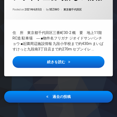
イ
コ
各
き
BS
ミ
ン
ン
階
場
Updated on
2021年9月25日
置
カテゴリー:
Posted on
2021年6月5日
by
SEZIMO
東京都千代田区
タ
CATV
シ
ゴ
き
ペ
ー
ェ
ミ
CS
場
ッ
ネ
ル
置
ト
REIT
ッ
防
ジ
き
可
系ブ
ト
犯
ュ
場
住 所 東京都千代田区三番町30-2 概 要 地上11階
ラン
無
カ
ラ
タ
大
RC造 駐車場 ― ■物件名フリガナ ジオイドサンバンチ
ドマ
料
メ
ウ
ワ
型
ンシ
ョウ ■近隣周辺施設情報 九段小学校まで約430m まいば
ラ
ン
エ
ー
駐
ョン
すけっと九段南3丁目店まで約270m セブンイレ …
ジ
レ
駐
マ
車
TV
ベ
車
免
ン
場
ド
ー
場
震
シ
ジオイド三番町詳しい情報
続きを読む
宅
ア
タ
構
ョ
駐
配
ホ
ー
造
ン
輪
ボ
ン
オ
場
内
デ
ッ
イ
ー
廊
ザ
ク
ン
ト
下
イ
ス
タ
ロ
ナ
投
分
敷
ー
ッ
ー
過去の投稿
譲
地
ネ
稿
ク
ズ
賃
内
ッ
コ
貸
ト
ゴ
ナ
ト
ン
ラ
ミ
制
エ
シ
ン
置