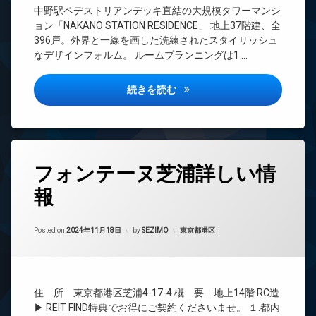
置
置
構
ベ
中野駅ペデストリアンデッキ直結の大規模タワーマンシ
き
CS
き
造
ー
ョン「NAKANO STATION RESIDENCE」 地上37階建、全
場
場
タ
TV
宅
396戸。外界と一線を画した洗練されたスタイリッシュ
宅
ー
ド
フ
配
なデザインフォルム。 ルームプランニングは1 …
配
ア
ィ
ボ
オ
ボ
ホ
ッ
ッ
ー
ッ
ン
ト
ク
中野ステーションレジデンス詳
続きを読む
ト
ク
ネ
ス
ロ
イ
ス
ス
ッ
ン
敷
敷
ク
タ
ラ
地
地
ー
ウ
内
デ
内
ネ
ン
ゴ
タ
ザ
ゴ
ッ
フォンテーヌ芝浦詳しい情
ジ
ミ
グ
イ
ミ
ト
置
ナ
免
報
置
無
24
き
ー
震
き
料
時
場
ズ
構
場
間
エ
造
防
免
管
カテゴリー:
Posted on
2024年11月18日
by
SEZIMO
東京都港区
防
レ
犯
震
内
理
犯
ベ
カ
構
廊
カ
ー
BS
メ
造
下
メ
タ
ラ
CATV
内
ラ
分
ー
住 所 東京都港区芝浦4-17-4 概 要 地上14階 RC造
駐
廊
CS
譲
駐
オ
▶ REIT FIND特典でお得にご契約くださいませ。 １.都内
車
下
賃