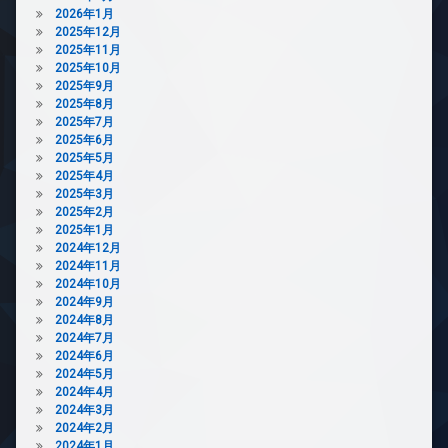
可
免
ジ
2026年1月
造
震
防
2025年12月
免
内
構
犯
2025年11月
震
廊
造
カ
2025年10月
構
下
メ
2025年9月
制
造
ラ
各
2025年8月
震
内
階
2025年7月
構
駐
廊
ゴ
2025年6月
造
車
下
ミ
2025年5月
場
宅
置
2025年4月
各
配
駐
き
2025年3月
階
ボ
輪
場
2025年2月
ゴ
ッ
場
2025年1月
ミ
大
ク
2024年12月
置
型
ス
2024年11月
き
駐
2024年10月
敷
場
車
2024年9月
地
場
大
2024年8月
内
型
宅
2024年7月
ゴ
駐
配
2024年6月
ミ
車
ボ
2024年5月
置
場
ッ
2024年4月
き
ク
2024年3月
宅
場
ス
2024年2月
配
防
2024年1月