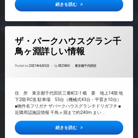
内
ラン
ー
賃
シ
アクティ汐留詳しい情報
続きを読む
ゴ
楽
ドマ
貸
ョ
オ
ミ
器
ンシ
ン
ー
制
置
可
ョン
ト
震
デ
き
防
TV
ロ
構
ザ
場
犯
ド
ッ
造
イ
タ
楽
カ
ア
ク
ザ・パークハウスグラン千
ナ
グ
各
器
メ
ホ
ー
ゲ
階
可
ラ
ン
鳥ヶ淵詳しい情報
24
ズ
ス
ゴ
時
防
駐
イ
ト
ミ
バ
間
犯
車
ン
ル
置
イ
Updated on
2021年9月25日
管
カテゴリー:
カ
Posted on
2021年6月5日
by
SEZIMO
東京都千代田区
場
タ
ー
き
ク
理
メ
ー
ム
場
置
駐
ラ
ネ
BS
き
輪
コ
宅
ッ
駐
場
場
ン
CATV
配
ト
車
シ
住 所 東京都千代田区三番町2-1 概 要 地上14階 地
ボ
ペ
CS
場
エ
ェ
ッ
ッ
下2階 RC造 駐車場 53台（機械式43台・平置き10台）
レ
TV
ル
駐
ク
ト
■物件名フリガナ ザパークハウスグランチドリガフチ ■
ベ
ド
ジ
輪
ス
可
近隣周辺施設情報 千鳥ヶ淵まで約240m まい …
ー
ア
ュ
場
敷
ラ
タ
ホ
タ
地
ウ
ー
ン
ザ・パークハウスグラン千鳥ヶ
続きを読む
ワ
内
ン
オ
イ
ー
ゴ
ジ