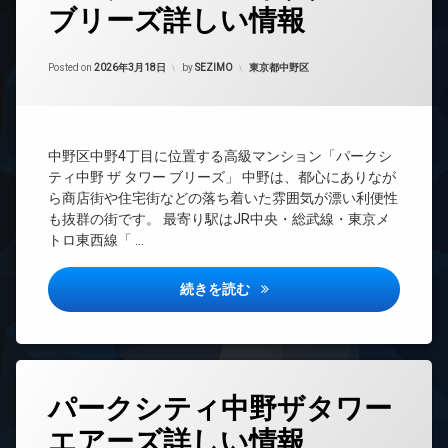
ブリーズ詳しい情報
24
時
間
Updated on
2026年6月15日
管
カテゴリー:
Posted on
2026年3月18日
by
SEZIMO
東京都中野区
理
BS
CATV
中野区中野4丁目に位置する高級マンション「パークシ
CS
ティ中野 ザ タワー ブリーズ」 中野は、都心にありなが
TV
ら商店街や住宅街などの落ち着いた雰囲気が漂い利便性
ド
も抜群の街です。 最寄り駅はJR中央・総武線・東京メ
ア
トロ東西線「 …
ホ
ン
パークシティ中野ザタワーブリ
イ
続きを読む
ン
タ
ー
ネ
ッ
タ
ト
パークシティ中野ザタワー
グ
エ
エアーズ詳しい情報
24
レ