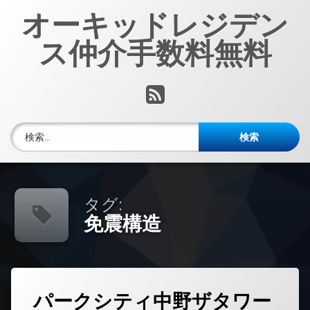
コ
オーキッドレジデン
ン
テ
ス仲介手数料無料
ン
ツ
へ
RSS
ス
キ
ッ
検索:
プ
タグ:
免震構造
タ
パークシティ中野ザタワー
グ