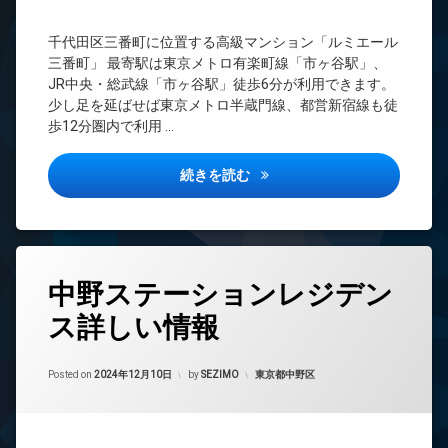
ト
ト
ー
CATV
無
ネ
マ
千代田区三番町に位置する高級マンション「ルミエール
料
CS
ス
ン
三番町」 最寄駅は東京メトロ有楽町線「市ヶ谷駅」、
シ
エ
REIT
ラ
JR中央・総武線「市ヶ谷駅」徒歩6分が利用できます。
ョ
レ
系ブ
ウ
少し足を延ばせば東京メトロ半蔵門線、都営新宿線も徒
ン
ベ
ラン
ン
歩12分圏内で利用 …
ー
ドマ
ジ
デ
タ
ンシ
ザ
免
ー
ョン
イ
ルミエール三番町詳しい情報
続きを読む
震
ナ
オ
TV
構
ー
ー
ド
造
ズ
ト
ア
内
ロ
ホ
パ
廊
ッ
ン
ー
タ
下
ク
テ
中野ステーションレジデン
イ
グ
分
ィ
デ
ン
譲
ス詳しい情報
ー
24
ザ
タ
賃
ル
時
イ
ー
貸
ー
間
ナ
ネ
Updated on
2024年12月12日
ム
管
カテゴリー:
ー
Posted on
2024年12月10日
by
SEZIMO
東京都中野区
各
ッ
理
ズ
階
ト
バ
ゴ
イ
BS
免
エ
ミ
ク
震
レ
CATV