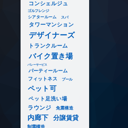
コンシェルジュ
ゴルフレンジ
シアタールーム
スパ
タワーマンション
デザイナーズ
トランクルーム
バイク置き場
バレーサービス
パーティールーム
フィットネス
プール
ペット可
ペット足洗い場
ラウンジ
免震構造
内廊下
分譲賃貸
制震構造