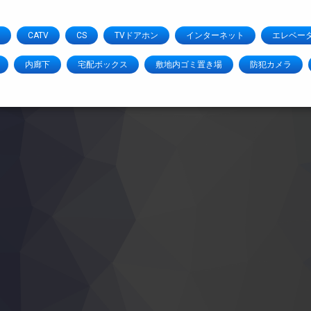
CATV
CS
TVドアホン
インターネット
エレベー
内廊下
宅配ボックス
敷地内ゴミ置き場
防犯カメラ