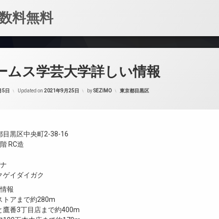
数料無料
パームス学芸大学詳しい情報
カテゴリー:
月5日
Updated on
2021年9月25日
by
SEZIMO
東京都目黒区
目黒区中央町2-38-16
階 RC造
ガナ
クゲイダイガク
設情報
トアまで約280m
鷹番3丁目店まで約400m