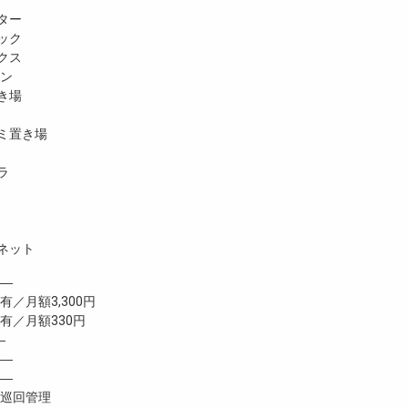
ター
ック
クス
ホン
き場
ミ置き場
ラ
ネット
―
有／月額3,300円
／月額330円
―
―
―
巡回管理