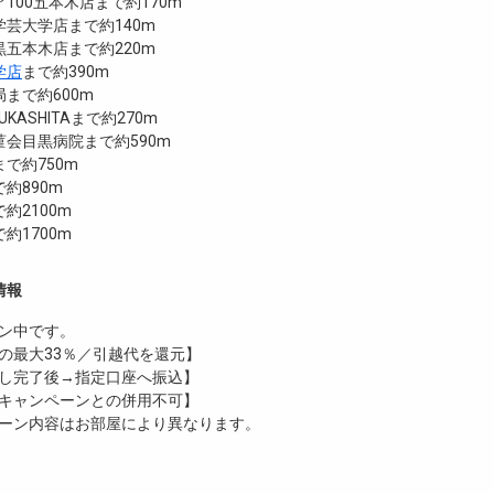
100五本木店まで約170m
芸大学店まで約140m
五本木店まで約220m
学店
まで約390m
まで約600m
OUKASHITAまで約270m
会目黒病院まで約590m
で約750m
約890m
約2100m
約1700m
情報
ン中です。
の最大33％／引越代を還元】
し完了後→指定口座へ振込】
キャンペーンとの併用不可】
ーン内容はお部屋により異なります。