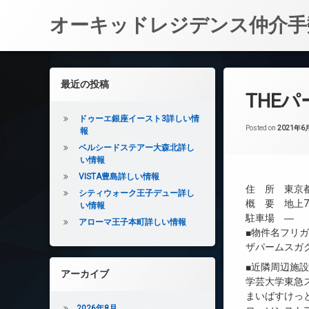
オーキッドレジデンス仲介手
コ
ン
左サイドバー
最近の投稿
テ
THE
ン
ツ
ドゥーエ銀座イースト3詳しい情
へ
Posted on
2021年6
報
ス
ベルシードステアー大森北詳し
キ
い情報
ッ
VISTA豊島詳しい情報
プ
住 所 東京都
シティウォーク王子デュー詳し
概 要 地上7
い情報
駐車場 ―
アローマ王子本町詳しい情報
■物件名フリ
ザパームスガ
■近隣周辺施
アーカイブ
学芸大学東急ス
まいばすけっと
2026年8月