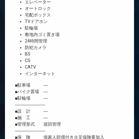
エレベーター
オートロック
宅配ボックス
TVドアホン
駐輪場
敷地内ゴミ置き場
24時間管理
防犯カメラ
BS
CS
CATV
インターネット
■駐車場 ―
■バイク置場 ―
■駐輪場 ―
―――――――
■設 計 ―
■施 工 ―
■管理形式 巡回管理
―――――――
■保 険 借家人賠償付き火災保険要加入