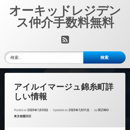
コ
オーキッドレジデン
ン
テ
ス仲介手数料無料
ン
ツ
へ
RSS
ス
キ
ッ
検索:
プ
アイルイマージュ錦糸町詳
しい情報
Posted on
2025年1月30日
Updated on
2025年1月31日
by
SEZIMO
カテゴリー:
東京都墨田区