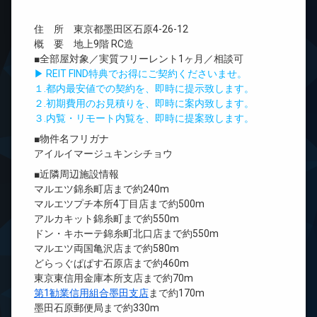
住 所 東京都墨田区石原4-26-12
概 要 地上9階 RC造
■全部屋対象／実質フリーレント1ヶ月／相談可
▶ REIT FIND特典でお得にご契約くださいませ。
１.都内最安値での契約を、即時に提示致します。
２.初期費用のお見積りを、即時に案内致します。
３.内覧・リモート内覧を、即時に提案致します。
■物件名フリガナ
アイルイマージュキンシチョウ
■近隣周辺施設情報
マルエツ錦糸町店まで約240m
マルエツプチ本所4丁目店まで約500m
アルカキット錦糸町まで約550m
ドン・キホーテ錦糸町北口店まで約550m
マルエツ両国亀沢店まで約580m
どらっぐぱぱす石原店まで約460m
東京東信用金庫本所支店まで約70m
第1勧業信用組合墨田支店
まで約170m
墨田石原郵便局まで約330m