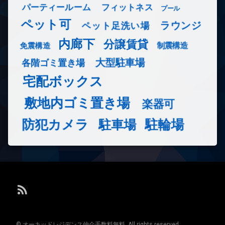
フィットネス
パーティールーム
プール
ペット可
ラウンジ
ペット足洗い場
内廊下
分譲賃貸
免震構造
制震構造
大型駐車場
各階ゴミ置き場
宅配ボックス
敷地内ゴミ置き場
楽器可
防犯カメラ
駐輪場
駐車場
RSS
© オーキッドレジデンス仲介手数料無料. All rights reserved.