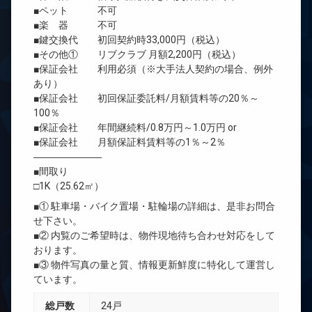
■ペット 不可
■楽 器 不可
■鍵交換代 初回契約時33,000円（税込）
■その他① リブクラブ 月額2,200円（税込）
■保証会社 利用必須（※大手法人契約の場合、例外
あり）
■保証会社 初回保証委託料/月額賃料等の20％～
100％
■保証会社 年間継続料/0.8万円～1.0万円 or
■保証会社 月額保証料賃料等の1％～2％
―――――――
■間取り
□1K（25.62㎡）
■① 駐車場・バイク置場・駐輪場の詳細は、是非お問合
せ下さい。
■② 内覧のご希望時は、物件現地待ち合わせ対応をして
おります。
■③ 物件写真の量と質、情報更新鮮度に特化して運営し
ています。
総戸数
24戸