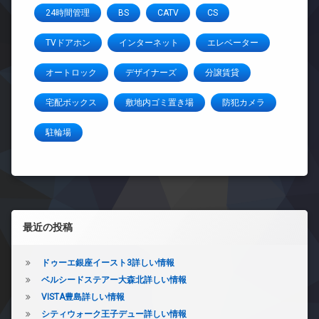
24時間管理
BS
CATV
CS
TVドアホン
インターネット
エレベーター
オートロック
デザイナーズ
分譲賃貸
宅配ボックス
敷地内ゴミ置き場
防犯カメラ
駐輪場
左サイドバー
最近の投稿
ドゥーエ銀座イースト3詳しい情報
ベルシードステアー大森北詳しい情報
VISTA豊島詳しい情報
シティウォーク王子デュー詳しい情報