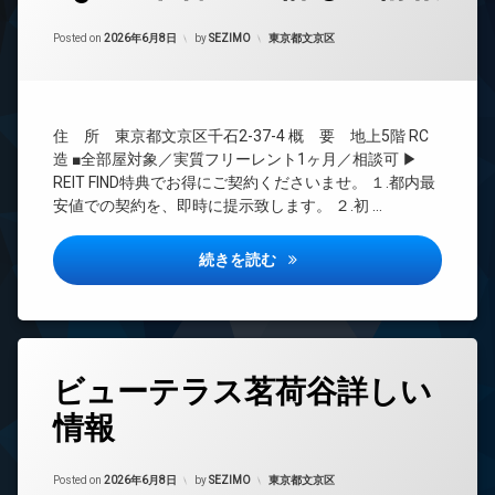
24
Updated on
2026年6月13日
時
カテゴリー:
Posted on
2026年6月8日
by
SEZIMO
東京都文京区
間
管
理
BS
住 所 東京都文京区千石2-37-4 概 要 地上5階 RC
CATV
造 ■全部屋対象／実質フリーレント1ヶ月／相談可 ▶
CS
REIT FIND特典でお得にご契約くださいませ。 １.都内最
安値での契約を、即時に提示致します。 ２.初 …
REIT
系ブ
ラン
Aglaia 千石 Deux詳しい情報
続きを読む
ドマ
ンシ
ョン
TV
ド
タ
ア
ビューテラス茗荷谷詳しい
グ
ホ
ン
情報
24
時
イ
間
ン
Updated on
2026年6月13日
管
カテゴリー:
Posted on
2026年6月8日
by
SEZIMO
東京都文京区
タ