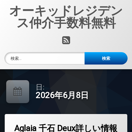
コ
オーキッドレジデン
ン
テ
ス仲介手数料無料
ン
ツ
へ
RSS
ス
キ
ッ
検索:
プ
日:
2026年6月8日
タ
Aglaia 千石 Deux詳しい情報
グ