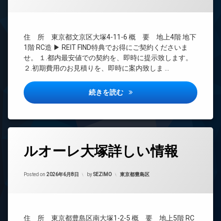
理
ー
ネ
BS
ッ
CATV
ト
住 所 東京都文京区大塚4-11-6 概 要 地上4階 地下
無
CS
1階 RC造 ▶ REIT FIND特典でお得にご契約くださいま
料
REIT
せ。 １.都内最安値での契約を、即時に提示致します。
エ
系ブ
２.初期費用のお見積りを、即時に案内致しま …
レ
ラン
ベ
ドマ
ー
ンシ
ビューテラス茗荷谷詳しい情報
続きを読む
タ
ョン
ー
TV
オ
ド
ー
ア
ト
ホ
タ
ロ
ン
ルオーレ大塚詳しい情報
グ
ッ
イ
ク
24
ン
Updated on
2026年6月13日
時
カテゴリー:
Posted on
2026年6月8日
by
SEZIMO
東京都豊島区
デ
タ
間
ザ
ー
管
イ
ネ
理
ナ
ッ
ー
ト
BS
住 所 東京都豊島区南大塚1-2-5 概 要 地上5階 RC