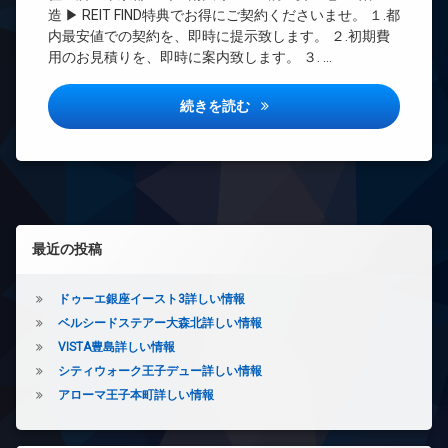
ズ
無
CATV
造 ▶ REIT FIND特典でお得にご契約くださいませ。 １.都
料
内
CS
内最安値での契約を、即時に提示致します。 ２.初期費
廊
エ
用のお見積りを、即時に案内致します。 ３. …
REIT
下
レ
系ブ
ベ
宅
ラン
ー
ルオーレ大塚詳しい情報
続きを読む
配
ドマ
タ
ボ
ンシ
ー
ッ
ョン
ク
オ
TV
ス
ー
ド
ト
敷
ア
ロ
地
ホ
ッ
左サイドバー
内
最近の投稿
ン
ク
ゴ
イ
ミ
デ
ン
置
ザ
ドゥーエ銀座イースト3詳しい情報
タ
き
イ
ベルシードステアー大森北詳しい情報
ー
場
ナ
VISTA豊島詳しい情報
ネ
ー
防
ッ
ズ
シティウォーク王子デュー詳しい情報
犯
ト
カ
バ
アローマ王子本町詳しい情報
無
メ
イ
料
ラ
ク
エ
置