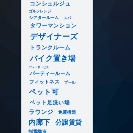
コンシェルジュ
ゴルフレンジ
シアタールーム
スパ
タワーマンション
デザイナーズ
トランクルーム
バイク置き場
バレーサービス
パーティールーム
フィットネス
プール
ペット可
ペット足洗い場
ラウンジ
免震構造
内廊下
分譲賃貸
制震構造