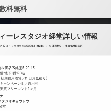
数料無料
ィーレスタジオ経堂詳しい情報
カテゴリー:
1月17日
Updated on
2022年11月21日
by
SEZIMO
東京都世田谷区
世田谷区経堂5-20-15
 地下1階 RC造
金／初期費用概算／即日お見積り】
／キャンペーンＢ／適用可
／実質フリーレント1ヶ月
ガナ
スタジオキョウドウ
io経堂