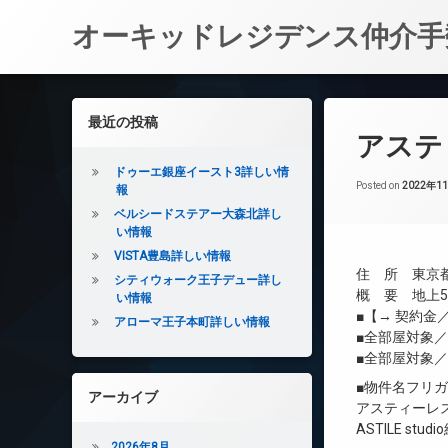
オーキッドレジデンス仲介手
コ
ン
左サイドバー
最近の投稿
テ
アステ
ン
ツ
ドゥーエ銀座イースト3詳しい情
へ
Posted on
2022年1
報
ス
ベルシードステアー大森北詳し
キ
い情報
ッ
VISTA豊島詳しい情報
プ
住 所 東京都
シティウォーク王子デュー詳し
概 要 地上5階
い情報
■【→ 契約
アローマ王子本町詳しい情報
■全部屋対象
■全部屋対象
■物件名フリ
アーカイブ
アスティーレ
ASTILE stud
2026年8月