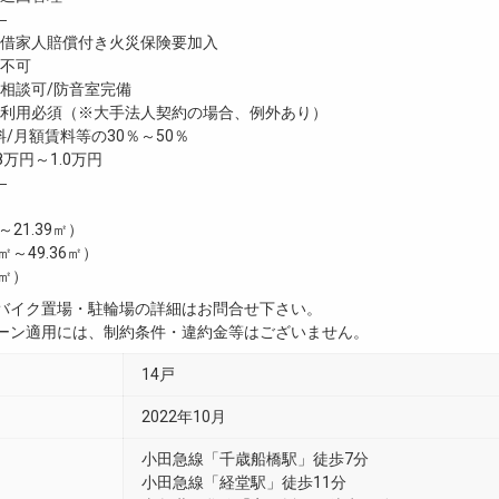
―
家人賠償付き火災保険要加入
不可
談可/防音室完備
利用必須（※大手法人契約の場合、例外あり）
/月額賃料等の30％～50％
8万円～1.0万円
―
㎡～21.39㎡）
3㎡～49.36㎡）
4㎡）
・バイク置場・駐輪場の詳細はお問合せ下さい。
ペーン適用には、制約条件・違約金等はございません。
14戸
2022年10月
小田急線「千歳船橋駅」徒歩7分
小田急線「経堂駅」徒歩11分