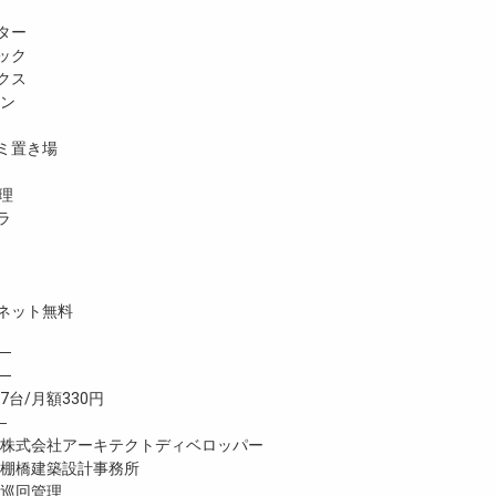
ター
ック
クス
ホン
ミ置き場
理
ラ
ネット無料
─
─
台/月額330円
―
式会社アーキテクトディベロッパー
棚橋建築設計事務所
巡回管理