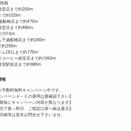
設情報
堂店まで約200m
で約320m
 千歳船橋店まで約470m
堂店まで約480m
1010m
千歳船橋店まで約240m
で約290m
ムCELLまで約770m
コーヒー経堂店まで約1060m
堂駅前店まで約980m
情報
介手数料無料
キャンペーン中です。
ンペーンＡ～Ｅの適用は要確認下さい】
屋毎にキャンペーン内容が異なります】
完了後→即日、ご指定口座へ振込還元】
詳細等は是非お問合せ下さいませ。