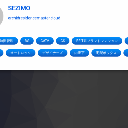
SEZIMO
orchidresidencemaster.cloud
4時間管理
BS
CATV
CS
REIT系ブランドマンション
オートロック
デザイナーズ
内廊下
宅配ボックス