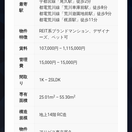
宇都宮線「尾久駅」徒歩2分
最寄
都電荒川線「荒川車庫前駅」徒歩8分
駅
都電荒川線「荒川遊園地前駅」徒歩9分
都電荒川線「梶原駅」徒歩11分
物件
REIT系ブランドマンション、デザイナ
特徴
ーズ、ペット可
賃料
107,000円 – 1,115,000円
管理
15,000円 – 15,000円
費
間取
1K – 2SLDK
り
専有
2
2
25.01m
– 55.30m
面積
構造
地上14階 RC造
規模
物件