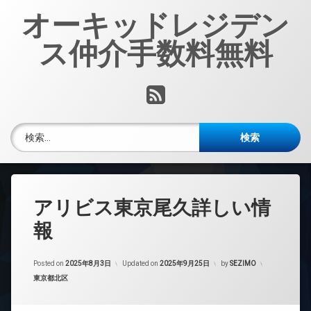
コ
オーキッドレジデン
ン
テ
ス仲介手数料無料
ン
ツ
へ
RSS
ス
キ
ッ
検索:
プ
アリビス東京尾久詳しい情
報
Posted on
2025年8月3日
Updated on
2025年9月25日
by
SEZIMO
カテゴリー:
東京都北区