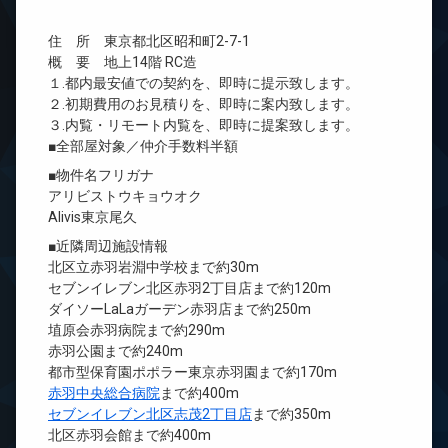
住 所 東京都北区昭和町2-7-1
概 要 地上14階 RC造
１.都内最安値での契約を、即時に提示致します。
２.初期費用のお見積りを、即時に案内致します。
３.内覧・リモート内覧を、即時に提案致します。
■全部屋対象／仲介手数料半額
■物件名フリガナ
アリビストウキョウオク
Alivis東京尾久
■近隣周辺施設情報
北区立赤羽岩淵中学校まで約30m
セブンイレブン北区赤羽2丁目店まで約120m
ダイソーLaLaガーデン赤羽店まで約250m
埴原会赤羽病院まで約290m
赤羽公園まで約240m
都市型保育園ポポラー東京赤羽園まで約170m
赤羽中央総合病院
まで約400m
セブンイレブン北区志茂2丁目店
まで約350m
北区赤羽会館まで約400m