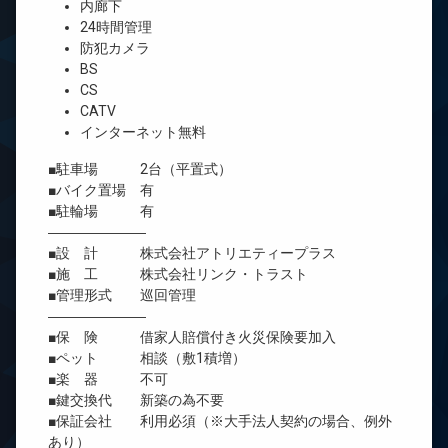
内廊下
24時間管理
防犯カメラ
BS
CS
CATV
インターネット無料
■駐車場 2台（平置式）
■バイク置場 有
■駐輪場 有
―――――――
■設 計 株式会社アトリエティープラス
■施 工 株式会社リンク・トラスト
■管理形式 巡回管理
―――――――
■保 険 借家人賠償付き火災保険要加入
■ペット 相談（敷1積増）
■楽 器 不可
■鍵交換代 新築の為不要
■保証会社 利用必須（※大手法人契約の場合、例外
あり）