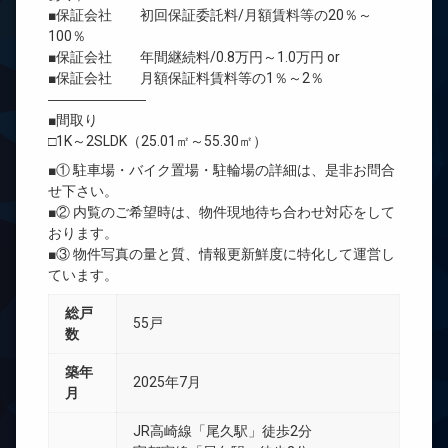
■保証会社 初回保証委託料/月額賃料等の20％～
100％
■保証会社 年間継続料/0.8万円～1.0万円 or
■保証会社 月額保証料賃料等の1％～2％
―――――――
■間取り
□1K～2SLDK（25.01㎡～55.30㎡）
■① 駐車場・バイク置場・駐輪場の詳細は、是非お問合
せ下さい。
■② 内覧のご希望時は、物件現地待ち合わせ対応をして
おります。
■③ 物件写真の量と質、情報更新鮮度に特化して運営し
ています。
総戸
55戸
数
築年
2025年7月
月
JR高崎線「尾久駅」徒歩2分