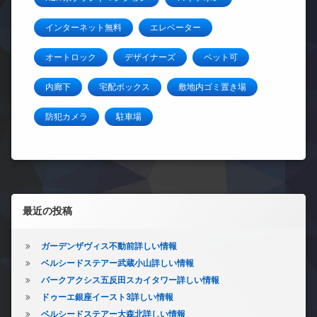
インターネット無料
エレベーター
オートロック
デザイナーズ
ペット可
内廊下
宅配ボックス
敷地内ゴミ置き場
防犯カメラ
駐車場
左サイドバー
最近の投稿
ガーデンザヴィス不動前詳しい情報
ベルシードステアー武蔵小山詳しい情報
パークアクシス五反田スカイタワー詳しい情報
ドゥーエ銀座イースト3詳しい情報
ベルシードステアー大森北詳しい情報