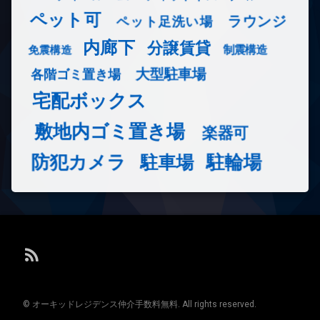
ペット可
ラウンジ
ペット足洗い場
内廊下
分譲賃貸
免震構造
制震構造
大型駐車場
各階ゴミ置き場
宅配ボックス
敷地内ゴミ置き場
楽器可
防犯カメラ
駐輪場
駐車場
RSS
© オーキッドレジデンス仲介手数料無料. All rights reserved.