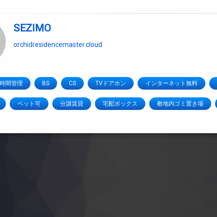
SEZIMO
orchidresidencemaster.cloud
4時間管理
BS
CS
TVドアホン
インターネット無料
ペット可
分譲賃貸
宅配ボックス
敷地内ゴミ置き場