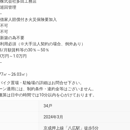
株式会社多田工務店
巡回管理
―
家人賠償付き火災保険要加入
不可
不可
新築の為不要
利用必須（※大手法人契約の場合、例外あり）
/月額賃料等の30％～50％
8万円～1.0万円
―
.77㎡～26.03㎡）
・バイク置場・駐輪場の詳細はお問合せ下さい。
ペーン適用には、制約条件・違約金等はございません。
用概算は日中の時間では10分以内を心がけております。
34戸
2024年3月
京成押上線「八広駅」徒歩5分