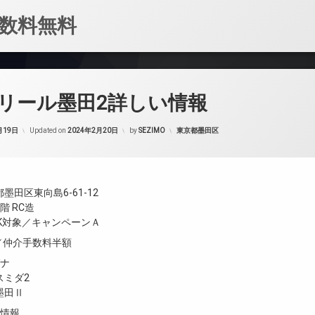
数料無料
リール墨田2詳しい情報
カテゴリー:
月19日
Updated on
2024年2月20日
by
SEZIMO
東京都墨田区
墨田区東向島6-61-12
階 RC造
LDK対象／キャンペーンＡ
象／仲介手数料半額
ガナ
スミダ2
墨田Ⅱ
設情報