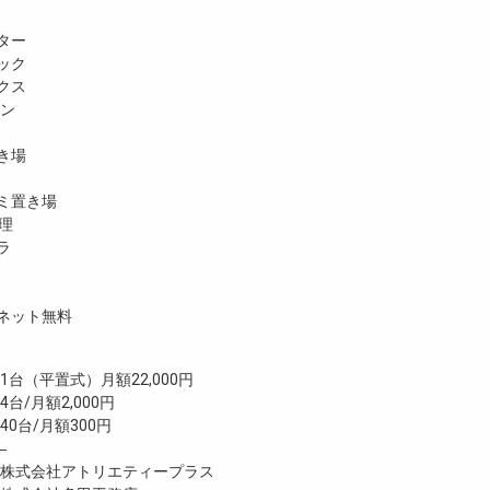
ター
ック
クス
ホン
き場
ミ置き場
理
ラ
ネット無料
（平置式）月額22,000円
台/月額2,000円
台/月額300円
―
式会社アトリエティープラス