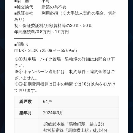
■楽 器 不可
■鍵交換代 新築の為不要
■保証会社 利用必須（※大手法人契約の場合、例外
あり）
初回保証委託料/月額賃料等の30％～50％
年間継続料/0.8万円～1.0万円
―――――――
■間取り
□1DK～3LDK（25.08㎡～55.69㎡）
※① 駐車場・バイク置場・駐輪場の詳細はお問合せ下
さい。
※② キャンペーン適用には、制約条件・違約金等はご
ざいません。
※③ 初期費用概算は日中の時間では10分以内を心がけ
ております。
総戸数
64戸
築年月
2024年3月
JR総武本線「馬喰町駅」徒歩2分
都営新宿線「馬喰横山駅」徒歩4分