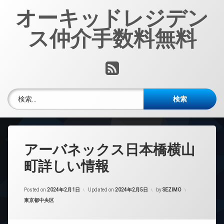
コ
オーキッドレジデン
ン
テ
ス仲介手数料無料
ン
ツ
へ
RSS
ス
キ
ッ
検索:
プ
アーバネックス日本橋横山
町詳しい情報
Posted on
2024年2月1日
Updated on
2024年2月5日
by
SEZIMO
カテゴリー:
東京都中央区