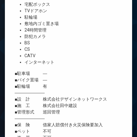
宅配ボックス
TVドアホン
駐輪場
敷地内ゴミ置き場
24時間管理
防犯カメラ
BS
CS
CATV
インターネット
■駐車場 ―
■バイク置場 ―
■駐輪場 有
―――――――
■設 計 株式会社デザインネットワークス
■施 工 株式会社田中建設
■管理形式 巡回管理
―――――――
■保 険 借家人賠償付き火災保険要加入
■ペット 不可