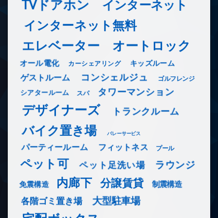
TVドアホン
インターネット
インターネット無料
エレベーター
オートロック
オール電化
キッズルーム
カーシェアリング
コンシェルジュ
ゲストルーム
ゴルフレンジ
タワーマンション
シアタールーム
スパ
デザイナーズ
トランクルーム
バイク置き場
バレーサービス
フィットネス
パーティールーム
プール
ペット可
ラウンジ
ペット足洗い場
内廊下
分譲賃貸
免震構造
制震構造
大型駐車場
各階ゴミ置き場