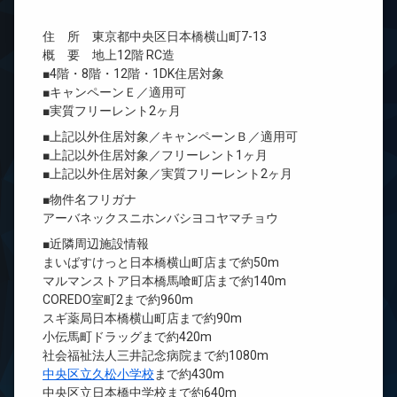
住 所 東京都中央区日本橋横山町7-13
概 要 地上12階 RC造
■4階・8階・12階・1DK住居対象
■キャンペーンＥ／適用可
■実質フリーレント2ヶ月
■上記以外住居対象／キャンペーンＢ／適用可
■上記以外住居対象／フリーレント1ヶ月
■上記以外住居対象／実質フリーレント2ヶ月
■物件名フリガナ
アーバネックスニホンバシヨコヤマチョウ
■近隣周辺施設情報
まいばすけっと日本橋横山町店まで約50m
マルマンストア日本橋馬喰町店まで約140m
COREDO室町2まで約960m
スギ薬局日本橋横山町店まで約90m
小伝馬町ドラッグまで約420m
社会福祉法人三井記念病院まで約1080m
中央区立久松小学校
まで約430m
中央区立日本橋中学校まで約640m