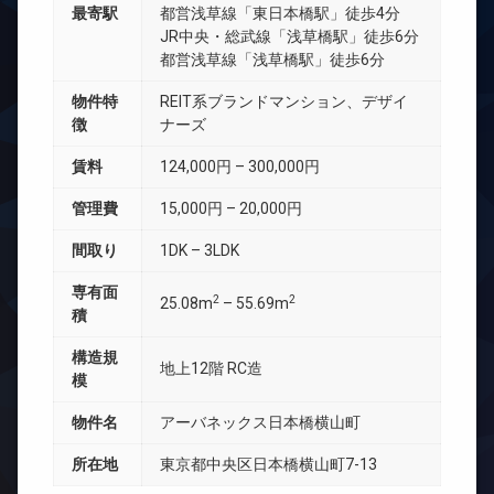
最寄駅
都営浅草線「東日本橋駅」徒歩4分
JR中央・総武線「浅草橋駅」徒歩6分
都営浅草線「浅草橋駅」徒歩6分
物件特
REIT系ブランドマンション、デザイ
徴
ナーズ
賃料
124,000円 – 300,000円
管理費
15,000円 – 20,000円
間取り
1DK – 3LDK
専有面
2
2
25.08m
– 55.69m
積
構造規
地上12階 RC造
模
物件名
アーバネックス日本橋横山町
所在地
東京都中央区日本橋横山町7-13