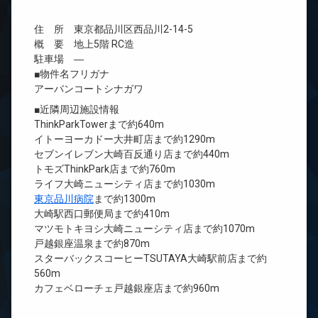
住 所 東京都品川区西品川2-14-5
概 要 地上5階 RC造
駐車場 ―
■物件名フリガナ
アーバンコートシナガワ
■近隣周辺施設情報
ThinkParkTowerまで約640m
イトーヨーカドー大井町店まで約1290m
セブンイレブン大崎百反通り店まで約440m
トモズThinkPark店まで約760m
ライフ大崎ニューシティ店まで約1030m
東京品川病院
まで約1300m
大崎駅西口郵便局まで約410m
マツモトキヨシ大崎ニューシティ店まで約1070m
戸越銀座温泉まで約870m
スターバックスコーヒーTSUTAYA大崎駅前店まで約
560m
カフェベローチェ戸越銀座店まで約960m