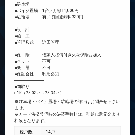
■駐車場 ―
■バイク置場 1台／月額11,000円
■駐輪場 有／初回登録料330円
―――――――
■設 計 ―
■施 工 ―
■管理形式 巡回管理
―――――――
■保 険 借家人賠償付き火災保険要加入
■ペット 不可
■楽 器 不可
■保証会社 利用必須
―――――――
■間取り
□1K（25.03㎡～25.34㎡）
※駐車場・バイク置場・駐輪場の詳細はお問合せ下さい
ませ。
※カード決済希望時の決済手数料は、引越代還元金より
相殺となります。
総戸数
14戸