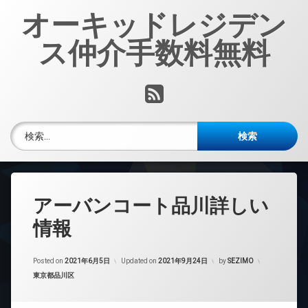
コ
オーキッドレジデン
ン
テ
ス仲介手数料無料
ン
ツ
へ
RSS
ス
キ
ッ
検索:
プ
アーバンコート品川詳しい
情報
Posted on
2021年6月5日
Updated on
2021年9月24日
by
SEZIMO
カテゴリー:
東京都品川区