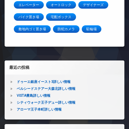
エレベーター
オートロック
デザイナーズ
バイク置き場
宅配ボックス
敷地内ゴミ置き場
防犯カメラ
駐輪場
左サイドバー
最近の投稿
ドゥーエ銀座イースト3詳しい情報
ベルシードステアー大森北詳しい情報
VISTA豊島詳しい情報
シティウォーク王子デュー詳しい情報
アローマ王子本町詳しい情報