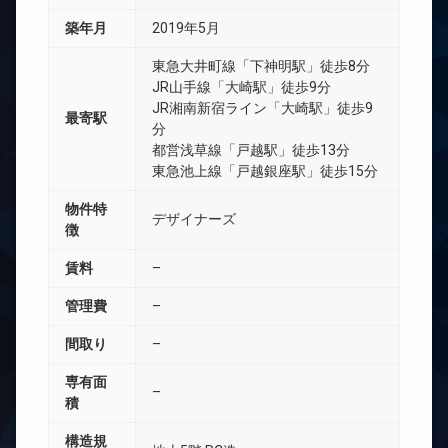
築年月
2019年5月
東急大井町線「下神明駅」徒歩8分
JR山手線「大崎駅」徒歩9分
JR湘南新宿ライン「大崎駅」徒歩9
最寄駅
分
都営浅草線「戸越駅」徒歩13分
東急池上線「戸越銀座駅」徒歩15分
物件特
デザイナーズ
徴
賃料
–
管理費
–
間取り
–
専有面
–
積
構造規