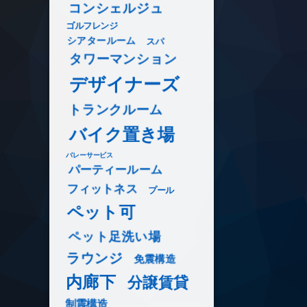
コンシェルジュ
ゴルフレンジ
シアタールーム
スパ
タワーマンション
デザイナーズ
トランクルーム
バイク置き場
バレーサービス
パーティールーム
フィットネス
プール
ペット可
ペット足洗い場
ラウンジ
免震構造
内廊下
分譲賃貸
制震構造