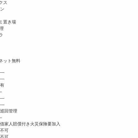
クス
ホン
ミ置き場
理
ラ
ネット無料
―
 ―
有
―
―
―
巡回管理
―
家人賠償付き火災保険要加入
不可
不可