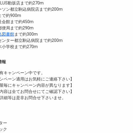
LUS動坂店まで約270m
ーソン都立駒込病院店まで約200m
で約900m
会館まで約450m
便局まで約290m
込図書館
まで約300m
センター都立駒込病院まで約200m
小学校まで約270m
情報
有
キャンペーン中です。
ンペーン適用はお気軽にご連絡下さい】
屋毎にキャンペーン内容が異なります】
内容は全てお問合せにてご確認下さい】
詳細等は是非お問合せ下さいませ。
ター
ック