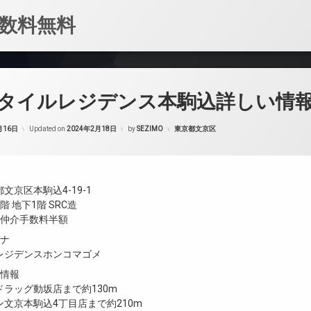
数料無料
タイルレジデンス本駒込詳しい情
カテゴリー:
月16日
Updated on
2024年2月18日
by
SEZIMO
東京都文京区
文京区本駒込4-19-1
 地下1階 SRC造
／仲介手数料半額
ガナ
レジデンスホンコマゴメ
設情報
ラッグ動坂店まで約130m
文京本駒込4丁目店まで約210m