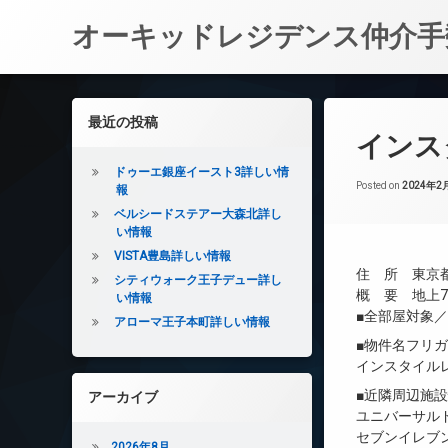
オーキッドレジデンス仲介手
コ
ン
左サイドバー
最近の投稿
テ
インス
ン
ツ
ドゥーエ銀座イースト3詳しい情
へ
Posted on
2024年2
報
ス
ベルシードステアー大森北詳し
キ
い情報
ッ
VISTA豊島詳しい情報
プ
住 所 東京都
シティウォーク王子デュー詳し
概 要 地上7階
い情報
■全部屋対象
アローマ王子本町詳しい情報
■物件名フリ
インスタイル
■近隣周辺施
アーカイブ
ユニバーサルド
セブンイレブン
2026年8月