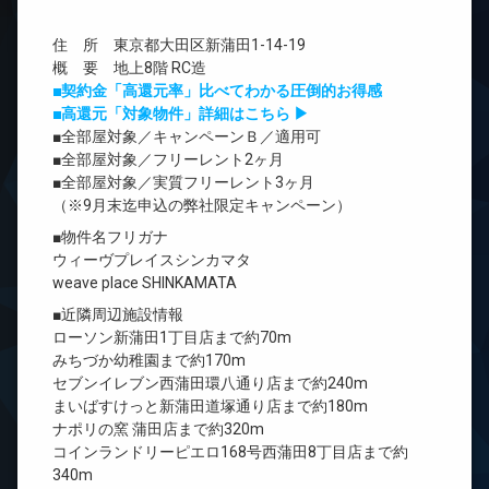
住 所 東京都大田区新蒲田1-14-19
概 要 地上8階 RC造
■契約金「高還元率」比べてわかる圧倒的お得感
■高還元「対象物件」詳細はこちら ▶
■全部屋対象／キャンペーンＢ／適用可
■全部屋対象／フリーレント2ヶ月
■全部屋対象／実質フリーレント3ヶ月
（※9月末迄申込の弊社限定キャンペーン）
■物件名フリガナ
ウィーヴプレイスシンカマタ
weave place SHINKAMATA
■近隣周辺施設情報
ローソン新蒲田1丁目店まで約70m
みちづか幼稚園まで約170m
セブンイレブン西蒲田環八通り店まで約240m
まいばすけっと新蒲田道塚通り店まで約180m
ナポリの窯 蒲田店まで約320m
コインランドリーピエロ168号西蒲田8丁目店まで約
340m