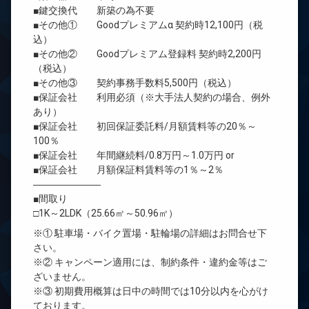
■鍵交換代 新築の為不要
■その他① Goodプレミアムα 契約時12,100円（税
込）
■その他② Goodプレミアム登録料 契約時2,200円
（税込）
■その他③ 契約事務手数料5,500円（税込）
■保証会社 利用必須（※大手法人契約の場合、例外
あり）
■保証会社 初回保証委託料/月額賃料等の20％～
100％
■保証会社 年間継続料/0.8万円～1.0万円 or
■保証会社 月額保証料賃料等の1％～2％
―――――――
■間取り
□1K～2LDK（25.66㎡～50.96㎡）
※① 駐車場・バイク置場・駐輪場の詳細はお問合せ下
さい。
※② キャンペーン適用には、制約条件・違約金等はご
ざいません。
※③ 初期費用概算は日中の時間では10分以内を心がけ
ております。