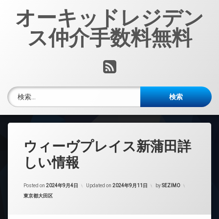
コ
オーキッドレジデン
ン
テ
ス仲介手数料無料
ン
ツ
へ
RSS
ス
キ
ッ
検索:
プ
ウィーヴプレイス新蒲田詳
しい情報
Posted on
2024年9月4日
Updated on
2024年9月11日
by
SEZIMO
カテゴリー:
東京都大田区