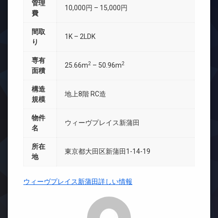
管理
10,000円 – 15,000円
費
間取
1K – 2LDK
り
専有
2
2
25.66m
– 50.96m
面積
構造
地上8階 RC造
規模
物件
ウィーヴプレイス新蒲田
名
所在
東京都大田区新蒲田1-14-19
地
ウィーヴプレイス新蒲田詳しい情報