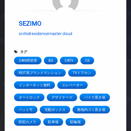
SEZIMO
orchidresidencemaster.cloud
タグ
24時間管理
BS
CATV
CS
REIT系ブランドマンション
TVドアホン
インターネット無料
エレベーター
オートロック
デザイナーズ
バイク置き場
ペット可
宅配ボックス
敷地内ゴミ置き場
防犯カメラ
駐車場
駐輪場