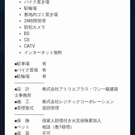
バイク置き場
駐輪場
敷地内ゴミ置き場
24時間管理
防犯カメラ
BS
CS
CATV
インターネット無料
■駐車場 有
■バイク置場 有
■駐輪場 有
―――――――
■設 計 株式会社アトリエプラス・ワン一級建築
士事務所
■施 工 株式会社レジテックコーポレーション
■管理形式 巡回管理
―――――――
■保 険 借家人賠償付き火災保険要加入
■ペット 相談（敷1積増）
■楽 器 不可