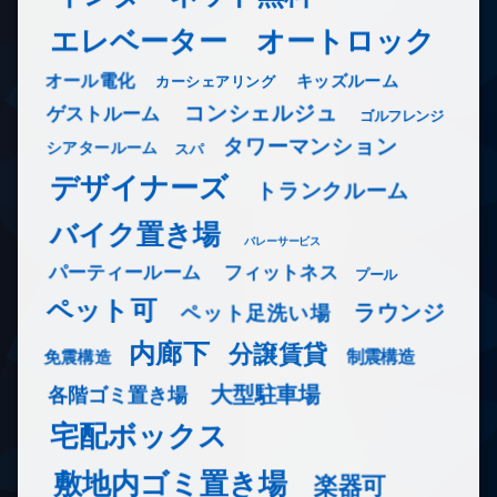
エレベーター
オートロック
オール電化
キッズルーム
カーシェアリング
コンシェルジュ
ゲストルーム
ゴルフレンジ
タワーマンション
シアタールーム
スパ
デザイナーズ
トランクルーム
バイク置き場
バレーサービス
フィットネス
パーティールーム
プール
ペット可
ラウンジ
ペット足洗い場
内廊下
分譲賃貸
免震構造
制震構造
大型駐車場
各階ゴミ置き場
宅配ボックス
敷地内ゴミ置き場
楽器可