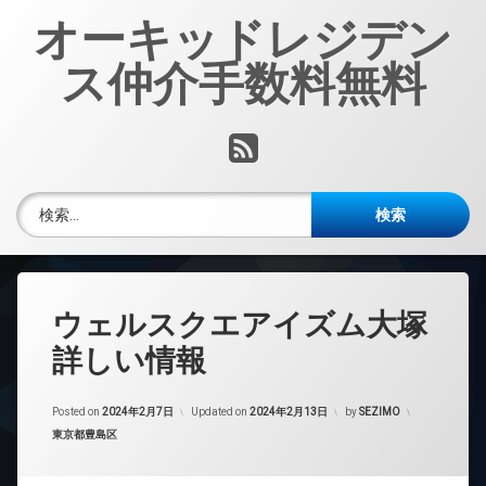
コ
オーキッドレジデン
ン
テ
ス仲介手数料無料
ン
ツ
へ
RSS
ス
キ
ッ
検索:
プ
ウェルスクエアイズム大塚
詳しい情報
Posted on
2024年2月7日
Updated on
2024年2月13日
by
SEZIMO
カテゴリー:
東京都豊島区