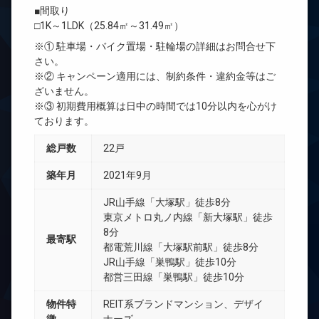
■間取り
□1K～1LDK（25.84㎡～31.49㎡）
※① 駐車場・バイク置場・駐輪場の詳細はお問合せ下
さい。
※② キャンペーン適用には、制約条件・違約金等はご
ざいません。
※③ 初期費用概算は日中の時間では10分以内を心がけ
ております。
総戸数
22戸
築年月
2021年9月
JR山手線「大塚駅」徒歩8分
東京メトロ丸ノ内線「新大塚駅」徒歩
8分
最寄駅
都電荒川線「大塚駅前駅」徒歩8分
JR山手線「巣鴨駅」徒歩10分
都営三田線「巣鴨駅」徒歩10分
物件特
REIT系ブランドマンション、デザイ