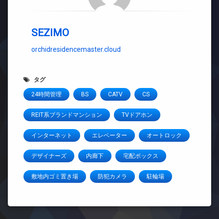
SEZIMO
orchidresidencemaster.cloud
タグ
24時間管理
BS
CATV
CS
REIT系ブランドマンション
TVドアホン
インターネット
エレベーター
オートロック
デザイナーズ
内廊下
宅配ボックス
敷地内ゴミ置き場
防犯カメラ
駐輪場