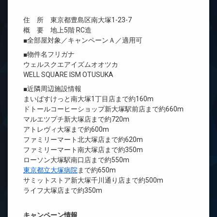
住 所 東京都豊島区南大塚1-23-7
概 要 地上5階 RC造
■全部屋対象／キャンペーンＡ／適用可
■物件名フリガナ
ウェルスクエアイズムオオツカ
WELL SQUARE ISM OTUSUKA
■近隣周辺施設情報
まいばすけっと南大塚1丁目店まで約160m
ドトールコーヒーショップ新大塚駅前店まで約660m
マルエツプチ新大塚店まで約720m
アトレヴィ大塚まで約600m
ファミリーマート北大塚店まで約620m
ファミリーマート南大塚店まで約350m
ローソン大塚駅南口店まで約550m
東京都立大塚病院
まで約650m
サミットストア新大塚千川通り店まで約500m
ライフ大塚店まで約350m
キャンペーン情報