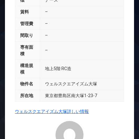
徴
ナーズ
賃料
–
管理費
–
間取り
–
専有面
–
積
構造規
地上5階 RC造
模
物件名
ウェルスクエアイズム大塚
所在地
東京都豊島区南大塚1-23-7
ウェルスクエアイズム大塚詳しい情報