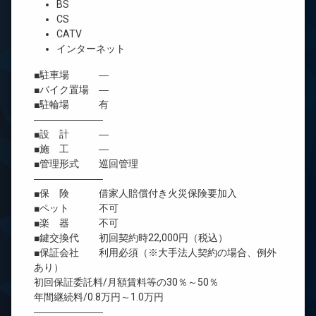
BS
CS
CATV
インターネット
■駐車場 ―
■バイク置場 ―
■駐輪場 有
―――――――
■設 計 ―
■施 工 ―
■管理形式 巡回管理
―――――――
■保 険 借家人賠償付き火災保険要加入
■ペット 不可
■楽 器 不可
■鍵交換代 初回契約時22,000円（税込）
■保証会社 利用必須（※大手法人契約の場合、例外
あり）
初回保証委託料/月額賃料等の30％～50％
年間継続料/0.8万円～1.0万円
―――――――