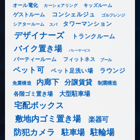
オール電化
キッズルーム
カーシェアリング
コンシェルジュ
ゲストルーム
ゴルフレンジ
タワーマンション
シアタールーム
スパ
デザイナーズ
トランクルーム
バイク置き場
バレーサービス
フィットネス
パーティールーム
プール
ペット可
ラウンジ
ペット足洗い場
内廊下
分譲賃貸
免震構造
制震構造
大型駐車場
各階ゴミ置き場
宅配ボックス
敷地内ゴミ置き場
楽器可
防犯カメラ
駐輪場
駐車場