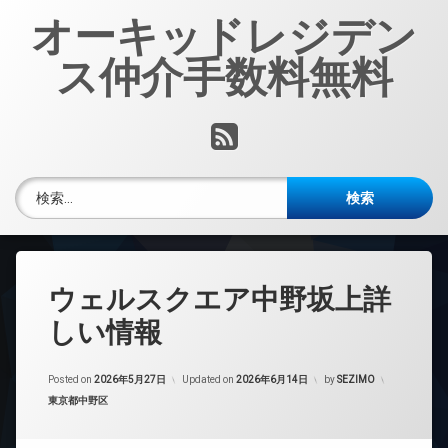
コ
オーキッドレジデン
ン
テ
ス仲介手数料無料
ン
ツ
へ
RSS
ス
キ
ッ
検索:
プ
ウェルスクエア中野坂上詳
しい情報
Posted on
2026年5月27日
Updated on
2026年6月14日
by
SEZIMO
カテゴリー:
東京都中野区