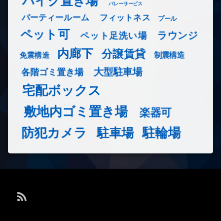
バイク置き場
バレーサービス
フィットネス
パーティールーム
プール
ペット可
ラウンジ
ペット足洗い場
内廊下
分譲賃貸
免震構造
制震構造
大型駐車場
各階ゴミ置き場
宅配ボックス
敷地内ゴミ置き場
楽器可
防犯カメラ
駐輪場
駐車場
RSS