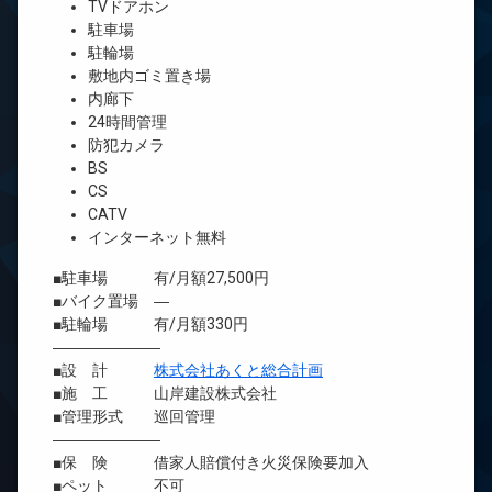
TVドアホン
駐車場
駐輪場
敷地内ゴミ置き場
内廊下
24時間管理
防犯カメラ
BS
CS
CATV
インターネット無料
■駐車場 有/月額27,500円
■バイク置場 ―
■駐輪場 有/月額330円
―――――――
■設 計
株式会社あくと総合計画
■施 工 山岸建設株式会社
■管理形式 巡回管理
―――――――
■保 険 借家人賠償付き火災保険要加入
■ペット 不可