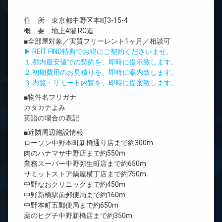
住 所 東京都中野区本町3-15-4
概 要 地上4階 RC造
■全部屋対象／実質フリーレント1ヶ月／相談可
▶ REIT FIND特典でお得にご契約くださいませ。
１.都内最安値での契約を、即時に提示致します。
２.初期費用のお見積りを、即時に案内致します。
３.内覧・リモート内覧を、即時に提案致します。
■物件名フリガナ
カタカナよみ
英語の場合の表記
■近隣周辺施設情報
ローソン中野本町新橋通り店まで約300m
肉のハナマサ中野店まで約550m
業務スーパー中野弥生町店まで約650m
サミットストア鍋屋横丁店まで約750m
中野なおクリニックまで約450m
中野新橋駅前郵便局まで約160m
中野本町五郵便局まで約650m
薬のヒグチ中野新橋店まで約350m