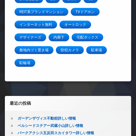
REIT系ブランドマンション
TVドアホン
インターネット無料
オートロック
デザイナーズ
内廊下
宅配ボックス
敷地内ゴミ置き場
防犯カメラ
駐車場
駐輪場
左サイドバー
最近の投稿
ガーデンザヴィス不動前詳しい情報
ベルシードステアー武蔵小山詳しい情報
パークアクシス五反田スカイタワー詳しい情報