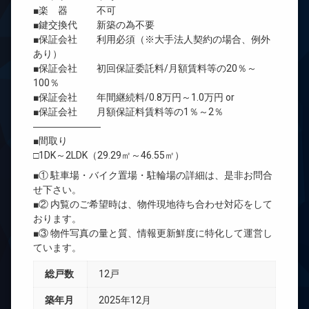
■楽 器 不可
■鍵交換代 新築の為不要
■保証会社 利用必須（※大手法人契約の場合、例外
あり）
■保証会社 初回保証委託料/月額賃料等の20％～
100％
■保証会社 年間継続料/0.8万円～1.0万円 or
■保証会社 月額保証料賃料等の1％～2％
―――――――
■間取り
□1DK～2LDK（29.29㎡～46.55㎡）
■① 駐車場・バイク置場・駐輪場の詳細は、是非お問合
せ下さい。
■② 内覧のご希望時は、物件現地待ち合わせ対応をして
おります。
■③ 物件写真の量と質、情報更新鮮度に特化して運営し
ています。
総戸数
12戸
築年月
2025年12月