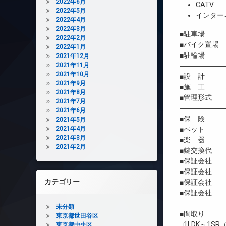
2022年6月
CATV
2022年5月
インター
2022年4月
2022年3月
■駐車場 有/
2022年2月
■バイク置場 4
2022年1月
■駐輪場 
2021年12月
2021年11月
――――――
2021年10月
■設 計 
2021年9月
■施 工 
2021年8月
■管理形式 
2021年7月
――――――
2021年6月
■保 険 借
2021年5月
2021年4月
■ペット 相
2021年3月
■楽 器 
2021年2月
■鍵交換代 初
■保証会社 
■保証会社 初
カテゴリー
■保証会社 年間
■保証会社 
――――――
未分類
■間取り
東京都世田谷区
□1LDK～1SR（
東京都中央区