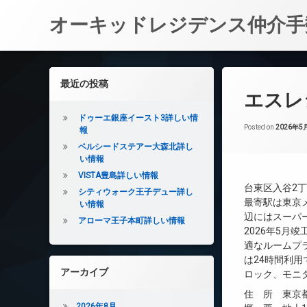
オーキッドレジデンス仲介手
コ
ン
左サイドバー
最近の投稿
テ
エスレ
ン
ツ
ドゥーエ銀座イースト3詳しい情
へ
Posted on
2026年5
報
ス
ベルシードステアー大森北詳し
キ
い情報
ッ
VISTA豊島詳しい情報
プ
台東区入谷2
シティウォーク王子デュー詳し
最寄駅は東京
い情報
辺にはスーパ
アローマ王子本町詳しい情報
2026年5月
適なルームプ
は24時間利
アーカイブ
ロック、モニ
住 所 東京都
2026年8月