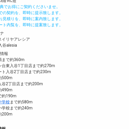
階 RC造
IND特典でお得にご契約くださいませ。
値での契約を、即時に提示致します。
のお見積りを、即時に案内致します。
モート内覧を、即時に提案致します。
ガナ
スイリヤアレシア
⼊⾕alesia
設情報
まで約360m
台東入谷1丁目店まで約270m
ト入谷2丁目店まで約230m
500m
谷2丁目店まで約200m
490m
で約190m
中学校
まで約580m
学校まで約240m
200m
情報