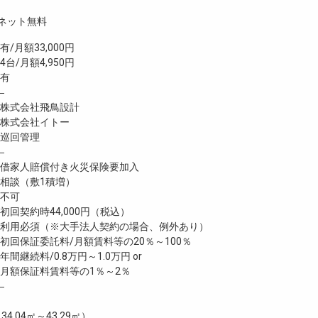
ネット無料
月額33,000円
台/月額4,950円
有
―
株式会社飛鳥設計
株式会社イトー
巡回管理
―
家人賠償付き火災保険要加入
談（敷1積増）
不可
回契約時44,000円（税込）
利用必須（※大手法人契約の場合、例外あり）
回保証委託料/月額賃料等の20％～100％
継続料/0.8万円～1.0万円 or
月額保証料賃料等の1％～2％
―
34.04㎡～43.29㎡）