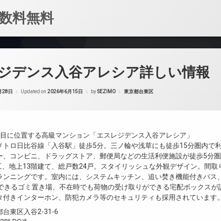
数料無料
ジデンス入谷アレシア詳しい情報
カテゴリー:
月28日
Updated on
2026年6月15日
by
SEZIMO
東京都台東区
丁目に位置する高級マンション「エスレジデンス入谷アレシア」
メトロ日比谷線「入谷駅」徒歩5分。三ノ輪や浅草にも徒歩15分圏内で
ー、コンビニ、ドラッグストア、郵便局などの生活利便施設が徒歩5分
竣工、地上13階建て、総戸数24戸。スタイリッシュな外観デザイン。間取
ランニングです。室内には、システムキッチン、追い焚き機能付きバス
用できるゴミ置き場、不在時でも荷物の受け取りができる宅配ボックスが
タ付きインターホン、防犯カメラ等のセキュリティも採用されています
台東区入谷2-31-6