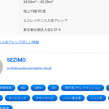
2
2
34.04m
– 43.29m
地上13階 RC造
エスレジデンス入谷アレシア
東京都台東区入谷2-31-6
ス入谷アレシア詳しい情報
SEZIMO
orchidresidencemaster.cloud
4時間管理
BS
CATV
CS
REIT系ブランドマンション
オートロック
デザイナーズ
バイク置き場
ペット可
駐輪場