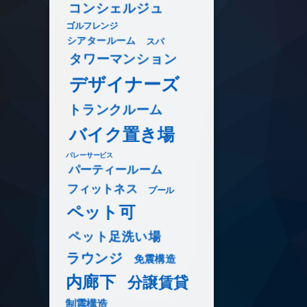
コンシェルジュ
ゴルフレンジ
シアタールーム
スパ
タワーマンション
デザイナーズ
トランクルーム
バイク置き場
バレーサービス
パーティールーム
フィットネス
プール
ペット可
ペット足洗い場
ラウンジ
免震構造
内廊下
分譲賃貸
制震構造