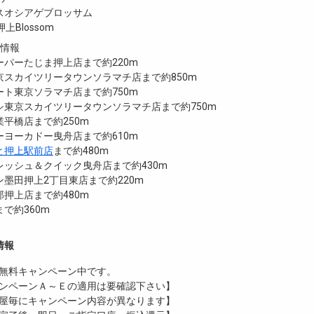
スオシアゲブロッサム
E押上Blossom
設情報
パーたじま押上店まで約220m
京スカイツリータウンソラマチ店まで約850m
ト東京ソラマチ店まで約750m
シ東京スカイツリータウンソラマチ店まで約750m
平橋店まで約250m
ヨーカドー曳舟店まで約610m
と押上駅前店
まで約480m
レッシュ＆クイック曳舟店まで約430m
墨田押上2丁目東店まで約220m
押上店まで約480m
で約360m
情報
無料
キャンペーン中です。
ンペーンＡ～Ｅの適用は要確認下さい】
屋毎にキャンペーン内容が異なります】