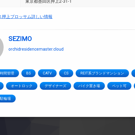
東京都墨田区押上2-31-1
ス押上ブロッサム詳しい情報
SEZIMO
orchidresidencemaster.cloud
4時間管理
BS
CATV
CS
REIT系ブランドマンション
オートロック
デザイナーズ
バイク置き場
ペット可
駐輪場