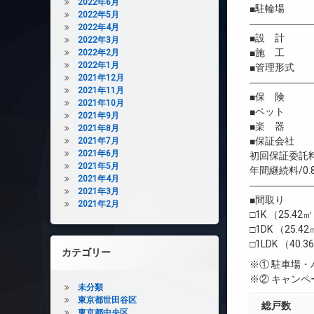
2022年6月
■駐輪場 
2022年5月
――――――
2022年4月
■設 計 
2022年3月
■施 工 株
2022年2月
2022年1月
■管理形式 
2021年12月
――――――
2021年11月
■保 険 借
2021年10月
■ペット 相
2021年9月
■楽 器 
2021年8月
■保証会社 
2021年7月
2021年6月
初回保証委託料
2021年5月
年間継続料/0.
2021年4月
――――――
2021年3月
■間取り
2021年2月
□1K （25.42
□1DK （25.4
□1LDK （40.
カテゴリー
※① 駐車場
※② キャン
未分類
東京都世田谷区
総戸数
東京都中央区