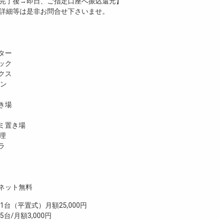
完了後→即日、ご指定口座へ振込還元】
詳細等は是非お問合せ下さいませ。
ター
ック
クス
ホン
き場
ミ置き場
理
ラ
ネット無料
（平置式）月額25,000円
台/月額3,000円