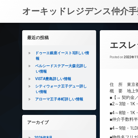
オーキッドレジデンス仲介手
コ
ン
左サイドバー
最近の投稿
テ
エスレ
ン
ツ
ドゥーエ銀座イースト3詳しい情
へ
Posted on
2022年1
報
ス
ベルシードステアー大森北詳し
キ
い情報
ッ
VISTA豊島詳しい情報
プ
住 所 東京都
シティウォーク王子デュー詳し
概 要 地上9
い情報
■【→ 契約
アローマ王子本町詳しい情報
■2～3階・1
■4～8階・1K
■仲介手数料
アーカイブ
■4～9階・1
■物件名フリ
2026年8月