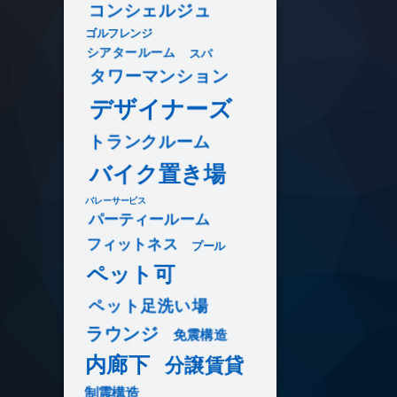
コンシェルジュ
ゴルフレンジ
シアタールーム
スパ
タワーマンション
デザイナーズ
トランクルーム
バイク置き場
バレーサービス
パーティールーム
フィットネス
プール
ペット可
ペット足洗い場
ラウンジ
免震構造
内廊下
分譲賃貸
制震構造