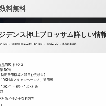
数料無料
ジデンス押上ブロッサム詳しい情
カテゴリー:
1月12日
Updated on
2022年11月16日
by
SEZIMO
東京都墨田区
墨田区押上2-31-1
階 RC造
金／初期費用概算／即日お見積り】
K・1DK対象／キャンペーンＡ／適用可
・1DK／1～3階・1LDK対象
半額
LDK対象／仲介手数料無料
ガナ