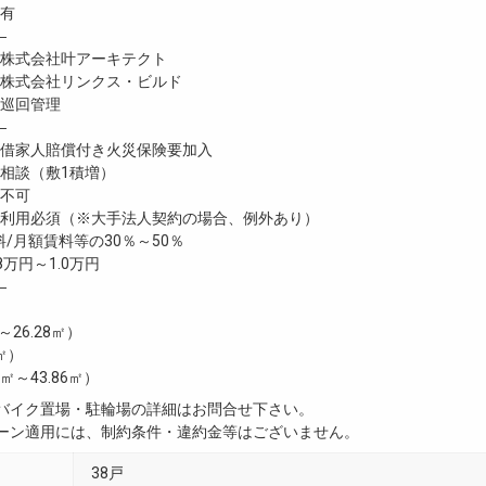
有
―
株式会社叶アーキテクト
式会社リンクス・ビルド
巡回管理
―
家人賠償付き火災保険要加入
談（敷1積増）
不可
利用必須（※大手法人契約の場合、例外あり）
/月額賃料等の30％～50％
8万円～1.0万円
―
㎡～26.28㎡）
2㎡）
36㎡～43.86㎡）
・バイク置場・駐輪場の詳細はお問合せ下さい。
ペーン適用には、制約条件・違約金等はございません。
38戸