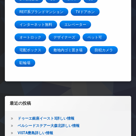
REIT系ブランドマンション
TVドアホン
インターネット無料
エレベーター
オートロック
デザイナーズ
ペット可
宅配ボックス
敷地内ゴミ置き場
防犯カメラ
駐輪場
左サイドバー
最近の投稿
ドゥーエ銀座イースト3詳しい情報
ベルシードステアー大森北詳しい情報
VISTA豊島詳しい情報