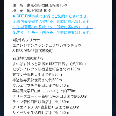
住 所 東京都新宿区若松町15-9
概 要 地上10階 RC造
▶ REIT FIND特典でお得にご契約くださいませ。
１.都内最安値での契約を、即時に提示致します。
２.初期費用のお見積りを、即時に案内致します。
３.内覧・リモート内覧を、即時に提案致します。
■物件名フリガナ
エスレジデンスシンジュクワカマツチョウ
S-RESIDENCE新宿若松町
■近隣周辺施設情報
まいばすけっと新宿原町3丁目店まで約110m
セブンイレブン新宿若松町店まで約190m
東京女子医科大学まで約590m
牛込抜弁天郵便局まで約580m
マルエツプチ早稲田店まで約610m
早稲田大学戸山キャンパスまで約770m
タリーズコーヒー新宿若松河田店まで約500m
ライフ若松河田駅前店まで約450m
クリエイトS･D新宿若松町店まで約200m
サイゼリヤ牛込柳町店まで約450m