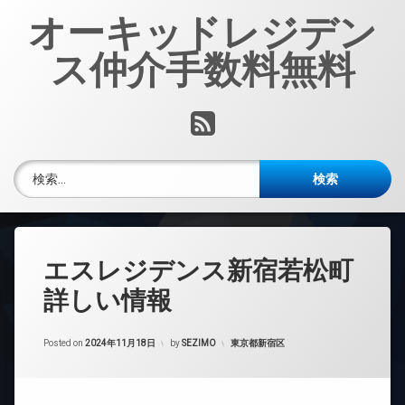
コ
オーキッドレジデン
ン
テ
ス仲介手数料無料
ン
ツ
へ
RSS
ス
キ
ッ
検索:
プ
エスレジデンス新宿若松町
詳しい情報
カテゴリー:
Posted on
2024年11月18日
by
SEZIMO
東京都新宿区