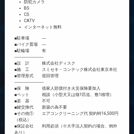
防犯カメラ
BS
CS
CATV
インターネット無料
■駐車場 ―
■バイク置場 ―
■駐輪場 有
―――――――
■設 計 株式会社ディスク
■施 工 スミセキ・コンテック株式会社東京本社
■管理形式 巡回管理
―――――――
■保 険 借家人賠償付き火災保険要加入
■ペット 相談（小型犬又は猫1匹迄、敷1積増）
■楽 器 不可
■鍵交換代 新築の為不要
■その他① エアコンクリーニング代 契約時16,500円
（税込）
■保証会社 利用必須（※大手法人契約の場合、例外
あり）