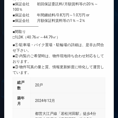
■保証会社 初回保証委託料/月額賃料等の20％～
100％
■保証会社 年間継続料/0.8万円～1.0万円 or
■保証会社 月額保証料賃料等の1％～2％
―――――――
■間取り
□1LDK（40.76㎡～44.79㎡）
■① 駐車場・バイク置場・駐輪場の詳細は、是非お問合
せ下さい。
■② 内覧のご希望時は、物件現地待ち合わせ対応をして
おります。
■③ 物件写真の量と質、情報更新鮮度に特化して運営し
ています。
総戸
20戸
数
築年
2024年12月
月
都営大江戸線「若松河田駅」徒歩4分