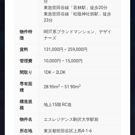
分
東急世田谷線「若林駅」徒歩20分
東急世田谷線「松陰神社前駅」徒歩
23分
物件特
REIT系ブランドマンション、デザイ
徴
ナーズ
賃料
131,000円 – 259,000円
管理費
10,000円 – 15,000円
間取り
1DK – 2LDK
専有面
2
2
28.95m
– 51.90m
積
構造規
地上15階 RC造
模
物件名
エスレジデンス駒沢大学駅前
所在地
東京都世田谷区上馬4-1-6