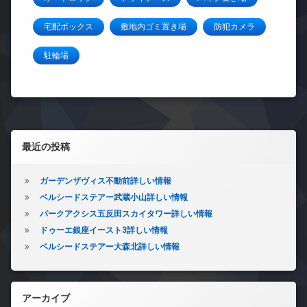
宅配ボックス
敷地内ゴミ置き場
防犯カメラ
駐輪場
左サイドバー
最近の投稿
ガーデンザヴィス不動前詳しい情報
ベルシードステアー武蔵小山詳しい情報
パークアクシス五反田スカイタワー詳しい情報
ドゥーエ銀座イースト3詳しい情報
ベルシードステアー大森北詳しい情報
アーカイブ