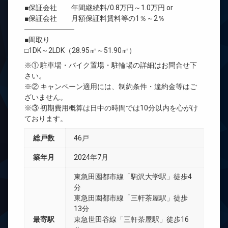
■保証会社 年間継続料/0.8万円～1.0万円 or
■保証会社 月額保証料賃料等の1％～2％
―――――――
■間取り
□1DK～2LDK（28.95㎡～51.90㎡）
※① 駐車場・バイク置場・駐輪場の詳細はお問合せ下
さい。
※② キャンペーン適用には、制約条件・違約金等はご
ざいません。
※③ 初期費用概算は日中の時間では10分以内を心がけ
ております。
総戸数
46戸
築年月
2024年7月
東急田園都市線「駒沢大学駅」徒歩4
分
東急田園都市線「三軒茶屋駅」徒歩
13分
最寄駅
東急世田谷線「三軒茶屋駅」徒歩16