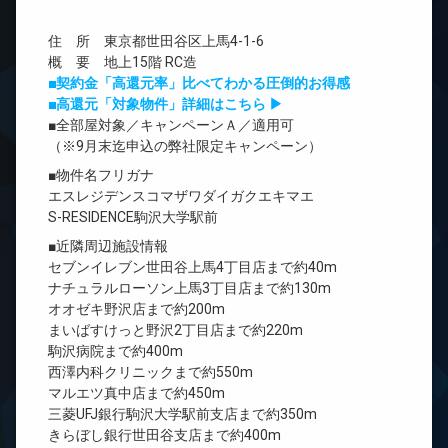
住 所 東京都世田谷区上馬4-1-6
概 要 地上15階 RC造
■契約金「高還元率」比べてわかる圧倒的お得感
■高還元「対象物件」詳細はこちら ▶
■全部屋対象／キャンペーンＡ／適用可
（※9月末迄申込の弊社限定キャンペーン）
■物件名フリガナ
エスレジデンスコマザワダイガクエキマエ
S-RESIDENCE駒沢大学駅前
■近隣周辺施設情報
セブンイレブン世田谷上馬4丁目店まで約40m
ナチュラルローソン上馬3丁目店まで約130m
オオゼキ野沢店まで約200m
まいばすけっと野沢2丁目店まで約220m
駒沢病院まで約400m
西澤内科クリニックまで約550m
マルエツ真中店まで約450m
三菱UFJ銀行駒沢大学駅前支店まで約350m
きらぼし銀行世田谷支店まで約400m