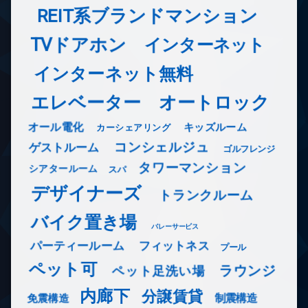
REIT系ブランドマンション
TVドアホン
インターネット
インターネット無料
エレベーター
オートロック
オール電化
キッズルーム
カーシェアリング
コンシェルジュ
ゲストルーム
ゴルフレンジ
タワーマンション
シアタールーム
スパ
デザイナーズ
トランクルーム
バイク置き場
バレーサービス
フィットネス
パーティールーム
プール
ペット可
ラウンジ
ペット足洗い場
内廊下
分譲賃貸
免震構造
制震構造