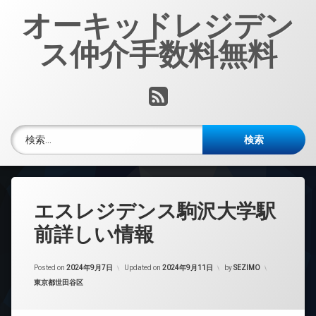
コ
オーキッドレジデン
ン
テ
ス仲介手数料無料
ン
ツ
へ
RSS
ス
キ
ッ
検索:
プ
エスレジデンス駒沢大学駅
前詳しい情報
Posted on
2024年9月7日
Updated on
2024年9月11日
by
SEZIMO
カテゴリー:
東京都世田谷区