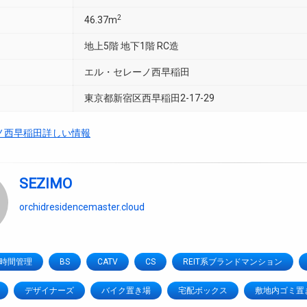
2
46.37m
地上5階 地下1階 RC造
エル・セレーノ西早稲田
東京都新宿区西早稲田2-17-29
ノ西早稲田詳しい情報
SEZIMO
orchidresidencemaster.cloud
4時間管理
BS
CATV
CS
REIT系ブランドマンション
デザイナーズ
バイク置き場
宅配ボックス
敷地内ゴミ置