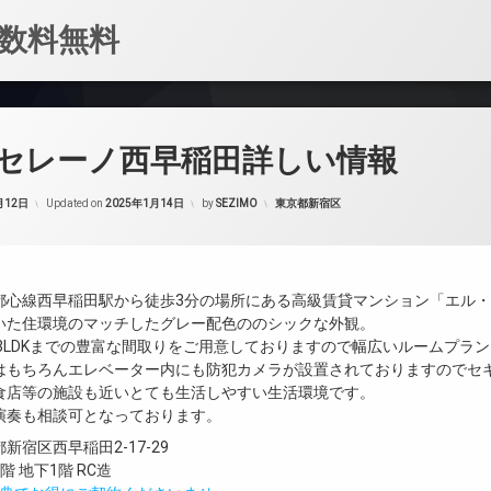
数料無料
セレーノ西早稲田詳しい情報
カテゴリー:
月12日
Updated on
2025年1月14日
by
SEZIMO
東京都新宿区
都心線西早稲田駅から徒歩3分の場所にある高級賃貸マンション「エル
いた住環境のマッチしたグレー配色ののシックな外観。
～3LDKまでの豊富な間取りをご用意しておりますので幅広いルームプラ
はもちろんエレベーター内にも防犯カメラが設置されておりますのでセ
食店等の施設も近いとても生活しやすい生活環境です。
演奏も相談可となっております。
新宿区西早稲田2-17-29
 地下1階 RC造