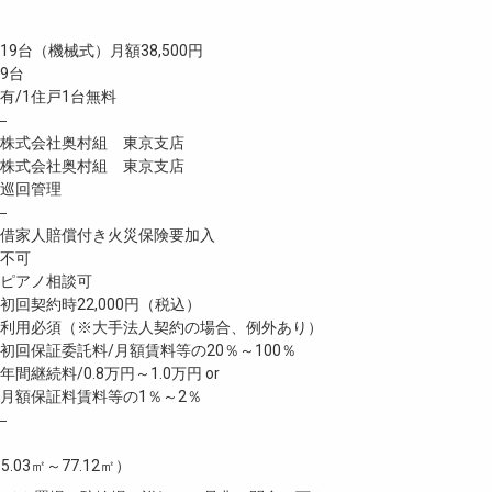
台（機械式）月額38,500円
9台
/1住戸1台無料
―
式会社奥村組 東京支店
式会社奥村組 東京支店
巡回管理
―
家人賠償付き火災保険要加入
不可
ピアノ相談可
回契約時22,000円（税込）
利用必須（※大手法人契約の場合、例外あり）
回保証委託料/月額賃料等の20％～100％
継続料/0.8万円～1.0万円 or
月額保証料賃料等の1％～2％
―
5.03㎡～77.12㎡）