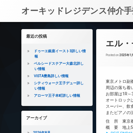
オーキッドレジデンス仲介手
コ
ン
左サイドバー
最近の投稿
テ
エル・
ン
ツ
ドゥーエ銀座イースト3詳しい情
へ
Posted on
2025年1
報
ス
ベルシードステアー大森北詳し
キ
い情報
ッ
VISTA豊島詳しい情報
プ
東京メトロ副
シティウォーク王子デュー詳し
周辺の落ち着
い情報
お部屋は1R
アローマ王子本町詳しい情報
オートロック
スーパー、飲
またピアノの
アーカイブ
住 所 東京都
概 要 地上5階
2026年8月