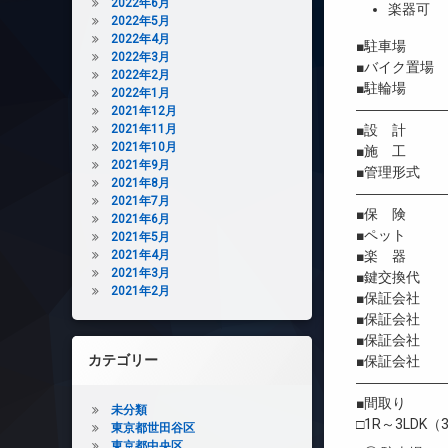
2022年6月
楽器可
2022年5月
2022年4月
■駐車場 19
2022年3月
■バイク置場 
2022年2月
■駐輪場 有
2022年1月
――――――
2021年12月
2021年11月
■設 計 株
2021年10月
■施 工 株
2021年9月
■管理形式 
2021年8月
――――――
2021年7月
■保 険 借
2021年6月
■ペット 
2021年5月
2021年4月
■楽 器 
2021年3月
■鍵交換代 初
2021年2月
■保証会社 
■保証会社 初
■保証会社 年間
カテゴリー
■保証会社 
――――――
■間取り
未分類
□1R～3LDK（3
東京都世田谷区
東京都中央区