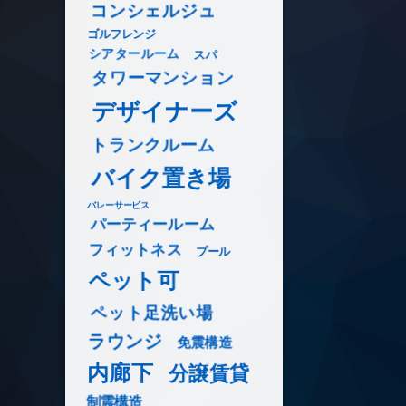
コンシェルジュ
ゴルフレンジ
シアタールーム
スパ
タワーマンション
デザイナーズ
トランクルーム
バイク置き場
バレーサービス
パーティールーム
フィットネス
プール
ペット可
ペット足洗い場
ラウンジ
免震構造
内廊下
分譲賃貸
制震構造