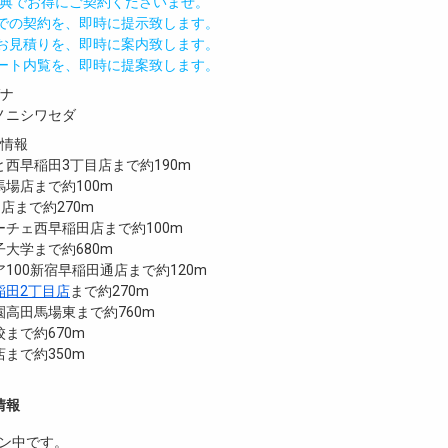
IND特典でお得にご契約くださいませ。
値での契約を、即時に提示致します。
のお見積りを、即時に案内致します。
モート内覧を、即時に提案致します。
ガナ
ノニシワセダ
設情報
西早稲田3丁目店まで約190m
場店まで約100m
稲田店まで約270m
チェ西早稲田店まで約100m
大学まで約680m
100新宿早稲田通店まで約120m
稲田2丁目店
まで約270m
高田馬場東まで約760m
まで約670m
まで約350m
情報
ン中です。