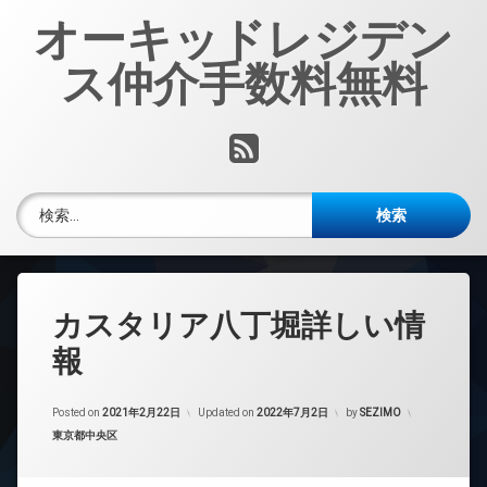
コ
オーキッドレジデン
ン
テ
ス仲介手数料無料
ン
ツ
へ
RSS
ス
キ
ッ
検索:
プ
カスタリア八丁堀詳しい情
報
Posted on
2021年2月22日
Updated on
2022年7月2日
by
SEZIMO
カテゴリー:
東京都中央区