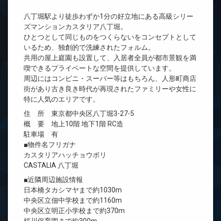
八丁堀駅より徒歩わずか1分の好立地にある高級シリー
ズマンションカスタリア八丁堀。
ひとつとして同じものをつくらないをコンセプトとして
いるため、独創的で洗練されたフォルム。
共用の屋上庭園も設置して、入居者全員が都市景観を満
喫できるプライベートな空間を提供しています。
周辺にはコンビニ・スーパー等はもちろん、人形町商店
街があり古き良き時代が再現されたファミリーや女性に
特に人気のエリアです。
住 所 東京都中央区八丁堀3-27-5
概 要 地上10階 地下1階 RC造
駐車場 有
■物件名フリガナ
カスタリアハッチョウボリ
CASTALIA 八丁堀
■近隣周辺施設情報
日本橋タカシマヤまで約1030m
中央区立佃中学校まで約1160m
中央区立明正小学校まで約370m