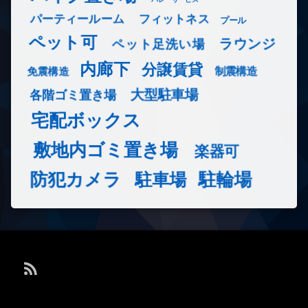
フィットネス
パーティールーム
プール
ペット可
ラウンジ
ペット足洗い場
内廊下
分譲賃貸
免震構造
制震構造
大型駐車場
各階ゴミ置き場
宅配ボックス
敷地内ゴミ置き場
楽器可
防犯カメラ
駐輪場
駐車場
RSS