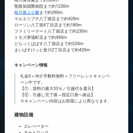
桜川保育園まで約300m
聖路加国際病院まで約1230m
桜川屋上公園
まで約390m
マルエツプチ八丁堀店まで約420m
ローソン八丁堀4丁目店まで約180m
ファミリーマート八丁堀店まで約230m
トモズ茅場町店まで約490m
どらっぐぱぱす八丁堀店まで約520m
まいばすけっと新川2丁目店まで約420m
キャンペーン情報
礼金0
＋
仲介手数料無料
＋
フリーレント
キャンペ
ーン中です。
【①．賃料の最大33％／引越代を還元】
【②．引越し完了後→指定口座へ振込】
※キャンペーン内容はお部屋により異なります。
建物設備
エレベーター
オートロック