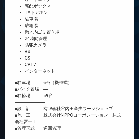
宅配ボックス
TVドアホン
駐車場
駐輪場
敷地内ゴミ置き場
24時間管理
防犯カメラ
BS
CS
CATV
インターネット
■駐車場 6台（機械式）
■バイク置場 ―
■駐輪場 59台
―――――――
■設 計 有限会社谷内田章夫ワークショップ
■施 工 株式会社NIPPOコーポレーション・株式
会社冨士工
■管理形式 巡回管理
―――――――