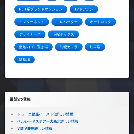
REIT系ブランドマンション
TVドアホン
インターネット
エレベーター
オートロック
デザイナーズ
宅配ボックス
敷地内ゴミ置き場
防犯カメラ
駐車場
駐輪場
左サイドバー
最近の投稿
ドゥーエ銀座イースト3詳しい情報
ベルシードステアー大森北詳しい情報
VISTA豊島詳しい情報