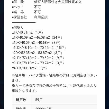
■保 険 借家人賠償付き火災保険要加入
■ペット 不可
■楽 器 不可
■保証会社 利用必須
―――――――
■間取り
□1K/40.31m2（1戸）
□1R/40.09m2～46.08m2（24戸）
□1DK/40.09m2～40.68㎡（3戸）
□1LDK/48.10m2～70.42m2（15戸）
□2DK/52.35m2～53.87m2（3戸）
□2LDK/53.13m2～79.62m2（9戸）
□3LDK/78.19m2～79.74m2（3戸）
□4LDK/80.91m2（1戸）
※駐車場・バイク置場・駐輪場の詳細はお問合せ下さい
ませ。
※カード決済希望時の決済手数料は、引越代還元金より
相殺となります。
総戸数
59戸