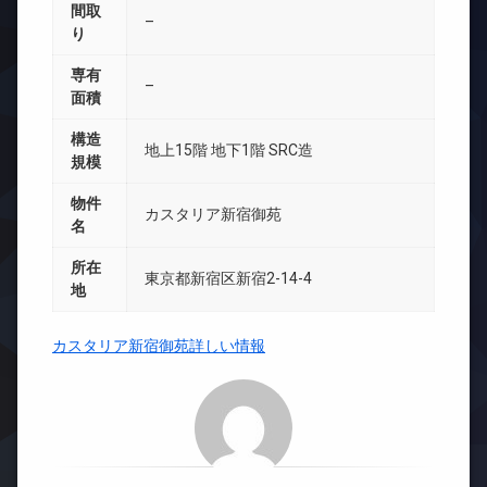
間取
–
り
専有
–
面積
構造
地上15階 地下1階 SRC造
規模
物件
カスタリア新宿御苑
名
所在
東京都新宿区新宿2-14-4
地
カスタリア新宿御苑詳しい情報