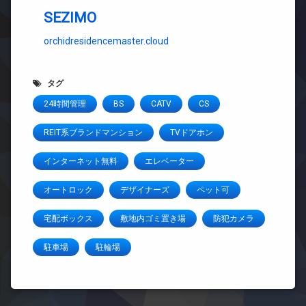
SEZIMO
orchidresidencemaster.cloud
タグ
24時間管理
BS
CATV
CS
REIT系ブランドマンション
TVドアホン
インターネット無料
エレベーター
オートロック
デザイナーズ
ペット可
宅配ボックス
敷地内ゴミ置き場
防犯カメラ
駐車場
駐輪場