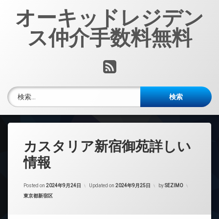
コ
オーキッドレジデン
ン
テ
ス仲介手数料無料
ン
ツ
へ
RSS
ス
キ
ッ
検索:
プ
カスタリア新宿御苑詳しい
情報
Posted on
2024年9月24日
Updated on
2024年9月25日
by
SEZIMO
カテゴリー:
東京都新宿区