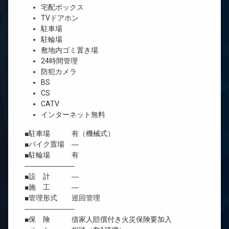
宅配ボックス
TVドアホン
駐車場
駐輪場
敷地内ゴミ置き場
24時間管理
防犯カメラ
BS
CS
CATV
インターネット無料
■駐車場 有（機械式）
■バイク置場 ―
■駐輪場 有
―――――――
■設 計 ―
■施 工 ―
■管理形式 巡回管理
―――――――
■保 険 借家人賠償付き火災保険要加入