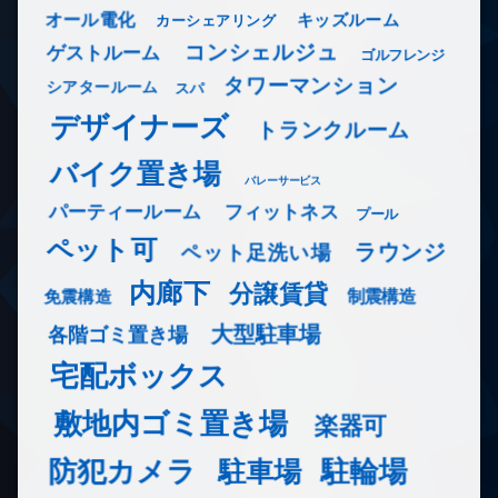
オール電化
キッズルーム
カーシェアリング
コンシェルジュ
ゲストルーム
ゴルフレンジ
タワーマンション
シアタールーム
スパ
デザイナーズ
トランクルーム
バイク置き場
バレーサービス
フィットネス
パーティールーム
プール
ペット可
ラウンジ
ペット足洗い場
内廊下
分譲賃貸
免震構造
制震構造
大型駐車場
各階ゴミ置き場
宅配ボックス
敷地内ゴミ置き場
楽器可
防犯カメラ
駐輪場
駐車場