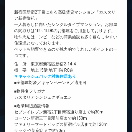
新宿区新宿2丁目にある高級賃貸マンション「カスタリ
ア新宿御苑」
一人暮らしに向いたシングルタイプマンション。お部屋
の間取りは1R～1LDKのお部屋をご用意しております。
物件周辺はコンビニなどの商業施設も多く暮らしやすい
住環境となっております。
ペットも飼育できるのが魅力的でうれしいポイントの一
つです。
住 所 東京都新宿区新宿2-14-4
概 要 地上15階 地下1階 RC造
▼キャッシュバック対象住居あり
■全部屋対象／キャンペーンＡ／適用可
■物件名フリガナ
カスタリアシンジュクギョエン
■近隣周辺施設情報
セブンイレブン新宿2丁目新宿通り店まで約30m
ローソン新宿三丁目駅前店まで約150m
ファミリーマートビッグス新宿ビル店まで約120m
クック−Y新宿店まで約90m