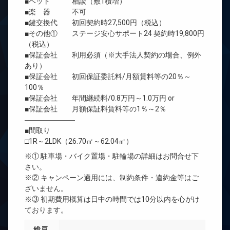
■ペット 相談（敷1積増）
■楽 器 不可
■鍵交換代 初回契約時27,500円（税込）
■その他① ステージ安心サポート24 契約時19,800円
（税込）
■保証会社 利用必須（※大手法人契約の場合、例外
あり）
■保証会社 初回保証委託料/月額賃料等の20％～
100％
■保証会社 年間継続料/0.8万円～1.0万円 or
■保証会社 月額保証料賃料等の1％～2％
―――――――
■間取り
□1R～2LDK（26.70㎡～62.04㎡）
※① 駐車場・バイク置場・駐輪場の詳細はお問合せ下
さい。
※② キャンペーン適用には、制約条件・違約金等はご
ざいません。
※③ 初期費用概算は日中の時間では10分以内を心がけ
ております。
総戸