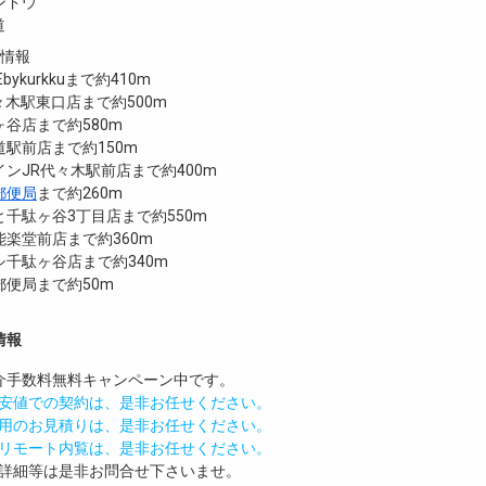
ンドウ
道
設情報
Ebykurkkuまで約410m
代々木駅東口店まで約500m
谷店まで約580m
駅前店まで約150m
ンJR代々木駅前店まで約400m
郵便局
まで約260m
千駄ヶ谷3丁目店まで約550m
楽堂前店まで約360m
千駄ヶ谷店まで約340m
便局まで約50m
情報
介手数料無料
キャンペーン中です。
安値での契約は、是非お任せください。
用のお見積りは、是非お任せください。
リモート内覧は、是非お任せください。
詳細等は是非お問合せ下さいませ。