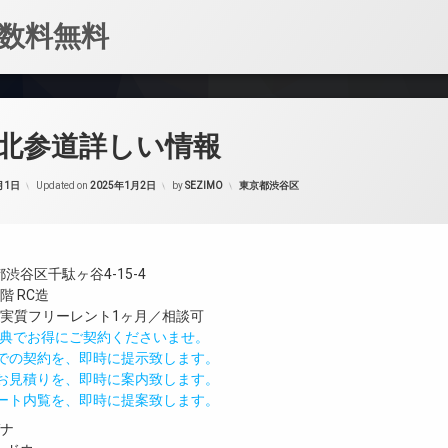
数料無料
北参道詳しい情報
カテゴリー:
月1日
Updated on
2025年1月2日
by
SEZIMO
東京都渋谷区
渋谷区千駄ヶ谷4-15-4
階 RC造
／実質フリーレント1ヶ月／相談可
IND特典でお得にご契約くださいませ。
値での契約を、即時に提示致します。
のお見積りを、即時に案内致します。
モート内覧を、即時に提案致します。
ガナ