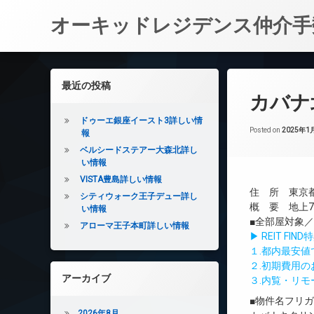
オーキッドレジデンス仲介手
コ
ン
左サイドバー
最近の投稿
テ
カバナ
ン
ツ
ドゥーエ銀座イースト3詳しい情
へ
Posted on
2025年1
報
ス
ベルシードステアー大森北詳し
キ
い情報
ッ
VISTA豊島詳しい情報
プ
住 所 東京都
シティウォーク王子デュー詳し
概 要 地上7
い情報
■全部屋対象
アローマ王子本町詳しい情報
▶ REIT F
１.都内最安
２.初期費用
アーカイブ
３.内覧・リ
■物件名フリ
2026年8月