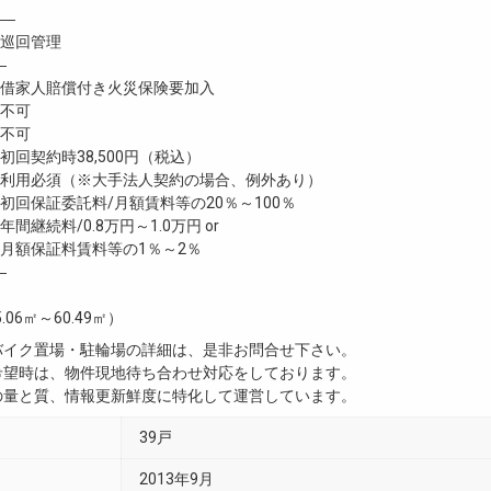
―
巡回管理
―
家人賠償付き火災保険要加入
不可
不可
回契約時38,500円（税込）
利用必須（※大手法人契約の場合、例外あり）
回保証委託料/月額賃料等の20％～100％
継続料/0.8万円～1.0万円 or
月額保証料賃料等の1％～2％
―
5.06㎡～60.49㎡）
・バイク置場・駐輪場の詳細は、是非お問合せ下さい。
ご希望時は、物件現地待ち合わせ対応をしております。
真の量と質、情報更新鮮度に特化して運営しています。
39戸
2013年9月