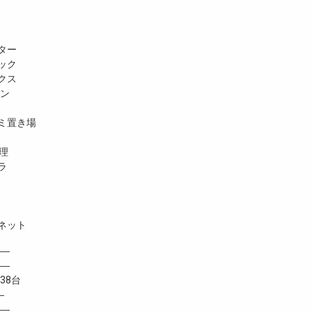
ター
ック
クス
ホン
ミ置き場
理
ラ
ネット
―
 ―
8台
―
―