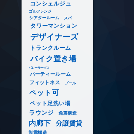
コンシェルジュ
ゴルフレンジ
シアタールーム
スパ
タワーマンション
デザイナーズ
トランクルーム
バイク置き場
バレーサービス
パーティールーム
フィットネス
プール
ペット可
ペット足洗い場
ラウンジ
免震構造
内廊下
分譲賃貸
制震構造