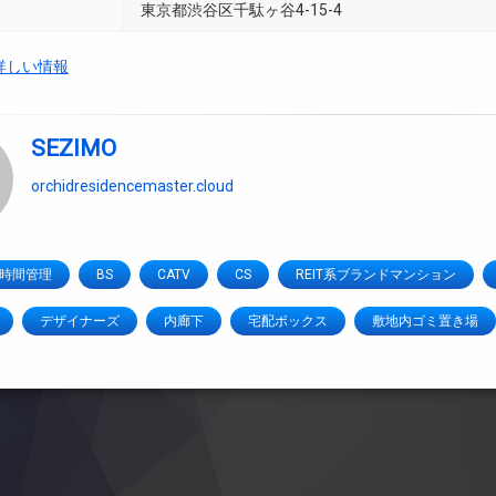
東京都渋谷区千駄ヶ谷4-15-4
詳しい情報
SEZIMO
orchidresidencemaster.cloud
4時間管理
BS
CATV
CS
REIT系ブランドマンション
デザイナーズ
内廊下
宅配ボックス
敷地内ゴミ置き場