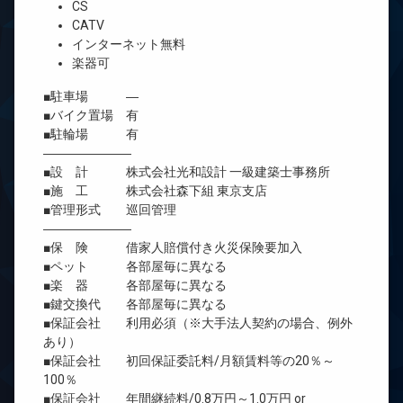
CS
CATV
インターネット無料
楽器可
■駐車場 ―
■バイク置場 有
■駐輪場 有
―――――――
■設 計 株式会社光和設計 一級建築士事務所
■施 工 株式会社森下組 東京支店
■管理形式 巡回管理
―――――――
■保 険 借家人賠償付き火災保険要加入
■ペット 各部屋毎に異なる
■楽 器 各部屋毎に異なる
■鍵交換代 各部屋毎に異なる
■保証会社 利用必須（※大手法人契約の場合、例外
あり）
■保証会社 初回保証委託料/月額賃料等の20％～
100％
■保証会社 年間継続料/0.8万円～1.0万円 or