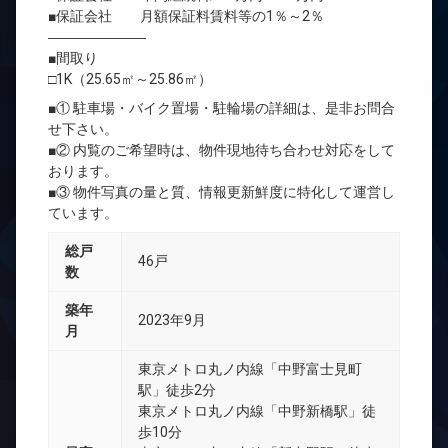
■保証会社 月額保証料賃料等の1％～2％
―――――――
■間取り
□1K（25.65㎡～25.86㎡）
■① 駐車場・バイク置場・駐輪場の詳細は、是非お問合
せ下さい。
■② 内覧のご希望時は、物件現地待ち合わせ対応をして
おります。
■③ 物件写真の量と質、情報更新鮮度に特化して運営し
ています。
総戸
46戸
数
築年
2023年9月
月
東京メトロ丸ノ内線「中野富士見町
駅」徒歩2分
東京メトロ丸ノ内線「中野新橋駅」徒
歩10分