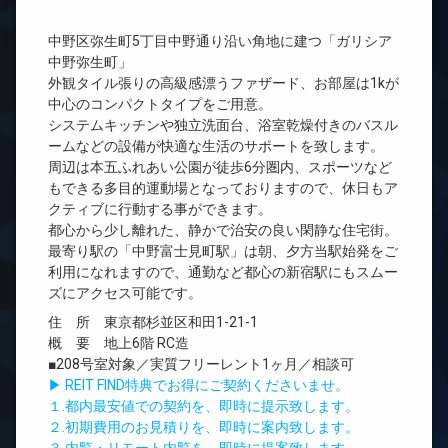
中野区弥生町5丁目中野通り沿い角地に建つ「ガリシア
中野弥生町」
外観タイル張りの高級感漂うファザード、お部屋は1kが
中心のコンパクトタイプをご用意。
システムキッチンや独立洗面台、浴室乾燥付きのバスル
ームなどの設備が快適な生活のサポートを致します。
周辺は本五ふれあい公園が徒歩6分圏内、スポーツなど
もできる多目的運動場となっておりますので、休日もア
クティブに行動する事ができます。
都心から少し離れた、静かで治安の良い閑静な住宅街。
最寄り駅の「中野富士見町駅」は朝、夕方当駅始発をご
利用になれますので、通勤など都心の新宿駅にもスムー
ズにアクセス可能です。
住 所 東京都杉並区和田1-21-1
概 要 地上6階 RC造
■208号室対象／実質フリーレント1ヶ月／相談可
▶ REIT FIND特典でお得にご契約くださいませ。
１.都内最安値での契約を、即時に提示致します。
２.初期費用のお見積りを、即時に案内致します。