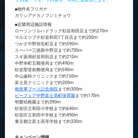
３.内覧・リモート内覧を、即時に提案致します。
■物件名フリガナ
ガリシアナカノフジミチョウ
■近隣周辺施設情報
ローソンツルハドラッグ杉並和田店まで約270m
マルエツプチ杉並和田1丁目店まで約200m
つかさ中野弥生町店まで約590m
スーパー三徳新中野店まで約730m
スギ薬局杉並和田店まで約210m
中野本町五郵便局まで約490m
杉並聖堂前郵便局まで約590m
中山歯科クリニックまで約150m
富士見クリニックまで約200m
救世軍ブース記念病院
まで約300m
ビーフェア中野富士見町保育園
まで約170m
明愛幼稚園まで約390m
杉並区立和田小学校まで約640m
杉並区立和田中学校まで約490m
東京都立富士高等学校まで約330m
キャンペーン情報