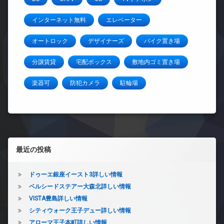
インターネット無料
エレベーター
オートロック
デザイナーズ
バイク置き場
分譲賃貸
宅配ボックス
敷地内ゴミ置き場
楽器可
防犯カメラ
駐輪場
左サイドバー
最近の投稿
ドゥーエ銀座イースト3詳しい情報
ベルシードステアー大森北詳しい情報
VISTA豊島詳しい情報
シティウォーク王子デュー詳しい情報
アローマ王子本町詳しい情報