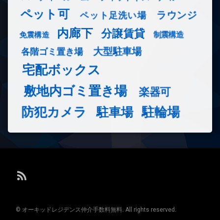
ペット可
ラウンジ
ペット足洗い場
内廊下
分譲賃貸
免震構造
制震構造
大型駐車場
各階ゴミ置き場
宅配ボックス
敷地内ゴミ置き場
楽器可
防犯カメラ
駐輪場
駐車場
RSS
© オーキッドレジデンス仲介手数料無料. All rights reserved.