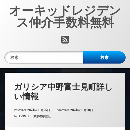
コ
オーキッドレジデン
ン
テ
ス仲介手数料無料
ン
ツ
へ
RSS
ス
キ
ッ
検索:
プ
ガリシア中野富士見町詳し
い情報
Posted on
2024年11月25日
Updated on
2024年11月28日
カテゴリー:
by
SEZIMO
東京都杉並区