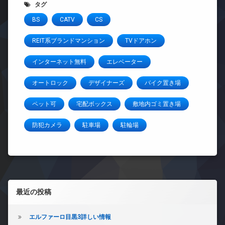
タグ
BS
CATV
CS
REIT系ブランドマンション
TVドアホン
インターネット無料
エレベーター
オートロック
デザイナーズ
バイク置き場
ペット可
宅配ボックス
敷地内ゴミ置き場
防犯カメラ
駐車場
駐輪場
左サイドバー
最近の投稿
エルファーロ目黒3詳しい情報