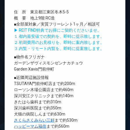
住 所 東京都江東区冬木5-5
概 要 地上9階 RC造
■全部屋対象／実質フリーレント1ヶ月／相談可
▶ REIT FIND特典でお得にご契約くださいませ。
１.都内最安値での契約を、即時に提示致します。
２.初期費用のお見積りを、即時に案内致します。
３.内覧・リモート内覧を、即時に提案致します。
■物件名フリガナ
ガーデンザヴィスモンゼンナカチョウ
Garden Xavis門前仲町
■近隣周辺施設情報
TSUTAYA門前仲町店まで約200m
ローソン木場公園店まで約460m
深川安江クリニックまで約140m
きたはら歯科まで約310m
深川歯科医院まで約350m
犬猫の病院しんまで約630m
さくらさくみらい三好
まで約530m
ハッピーマム福住
まで約560m