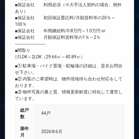
■保証会社 利用必須（※大手法人契約の場合、例外
あり）
■保証会社 初回保証委託料/月額賃料等の20％～
100％
■保証会社 年間継続料/0.8万円～1.0万円 or
■保証会社 月額保証料賃料等の1％～2％
―――――――
■間取り
□1LDK～2LDK（29.64㎡～40.89㎡）
■① 駐車場・バイク置場・駐輪場の詳細は、是非お問合
せ下さい。
■② 内覧のご希望時は、物件現地待ち合わせ対応をして
おります。
■③ 物件写真の量と質、情報更新鮮度に特化して運営し
ています。
総戸
44戸
数
築年
2026年6月
月