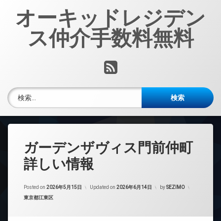
コ
オーキッドレジデン
ン
テ
ス仲介手数料無料
ン
ツ
へ
RSS
ス
キ
ッ
検索:
プ
ガーデンザヴィス門前仲町
詳しい情報
Posted on
2026年5月15日
Updated on
2026年6月14日
by
SEZIMO
カテゴリー:
東京都江東区