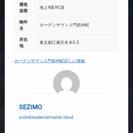
構造
地上9階 RC造
規模
物件
ガーデンザヴィス門前仲町
名
所在
東京都江東区冬木5-5
地
ガーデンザヴィス門前仲町詳しい情報
SEZIMO
orchidresidencemaster.cloud