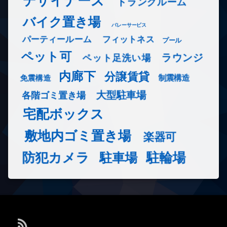
デザイナーズ
トランクルーム
バイク置き場
バレーサービス
フィットネス
パーティールーム
プール
ペット可
ラウンジ
ペット足洗い場
内廊下
分譲賃貸
免震構造
制震構造
大型駐車場
各階ゴミ置き場
宅配ボックス
敷地内ゴミ置き場
楽器可
防犯カメラ
駐輪場
駐車場