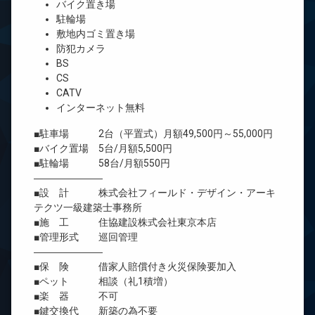
バイク置き場
駐輪場
敷地内ゴミ置き場
防犯カメラ
BS
CS
CATV
インターネット無料
■駐車場 2台（平置式）月額49,500円～55,000円
■バイク置場 5台/月額5,500円
■駐輪場 58台/月額550円
―――――――
■設 計 株式会社フィールド・デザイン・アーキ
テクツ一級建築士事務所
■施 工 住協建設株式会社東京本店
■管理形式 巡回管理
―――――――
■保 険 借家人賠償付き火災保険要加入
■ペット 相談（礼1積増）
■楽 器 不可
■鍵交換代 新築の為不要