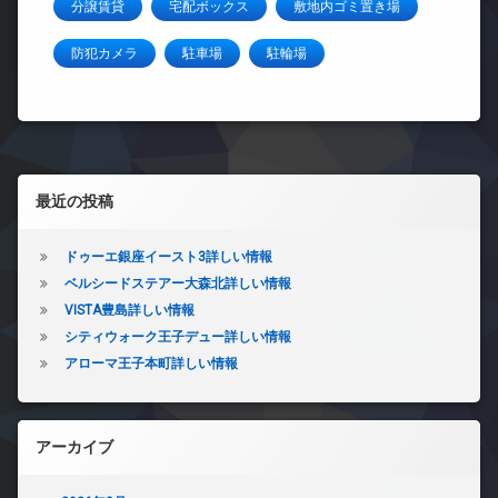
分譲賃貸
宅配ボックス
敷地内ゴミ置き場
防犯カメラ
駐車場
駐輪場
左サイドバー
最近の投稿
ドゥーエ銀座イースト3詳しい情報
ベルシードステアー大森北詳しい情報
VISTA豊島詳しい情報
シティウォーク王子デュー詳しい情報
アローマ王子本町詳しい情報
アーカイブ