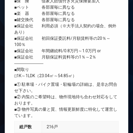
■保 険 借家人賠償付き火災保険要加入
■ペット 各部屋毎に異なる
■楽 器 各部屋毎に異なる
■鍵交換代 各部屋毎に異なる
■保証会社 利用必須（※大手法人契約の場合、例外
あり）
■保証会社 初回保証委託料/月額賃料等の20％～
100％
■保証会社 年間継続料/0.8万円～1.0万円 or
■保証会社 月額保証料賃料等の1％～2％
―――――――
■間取り
□1K～1LDK（23.04㎡～54.85㎡）
■① 駐車場・バイク置場・駐輪場の詳細は、是非お問合
せ下さい。
■② 内覧のご希望時は、物件現地待ち合わせ対応をして
おります。
■③ 物件写真の量と質、情報更新鮮度に特化して運営し
ています。
総戸数
216戸