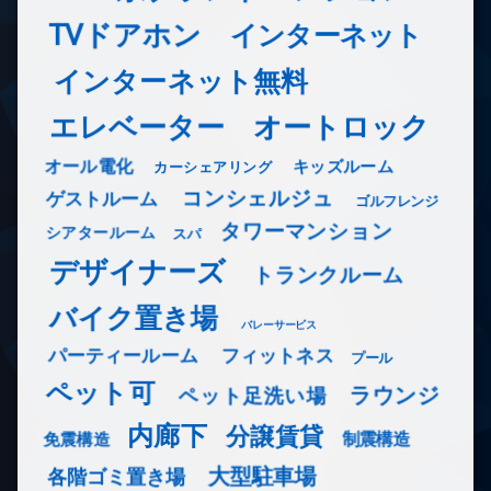
TVドアホン
インターネット
インターネット無料
エレベーター
オートロック
オール電化
キッズルーム
カーシェアリング
コンシェルジュ
ゲストルーム
ゴルフレンジ
タワーマンション
シアタールーム
スパ
デザイナーズ
トランクルーム
バイク置き場
バレーサービス
フィットネス
パーティールーム
プール
ペット可
ラウンジ
ペット足洗い場
内廊下
分譲賃貸
免震構造
制震構造
大型駐車場
各階ゴミ置き場