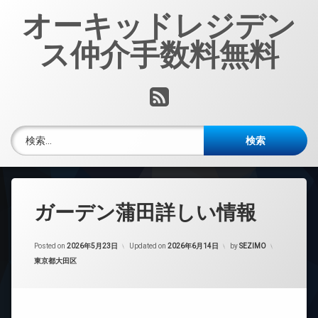
コ
オーキッドレジデン
ン
テ
ス仲介手数料無料
ン
ツ
へ
RSS
ス
キ
ッ
検索:
プ
ガーデン蒲田詳しい情報
Posted on
2026年5月23日
Updated on
2026年6月14日
by
SEZIMO
カテゴリー:
東京都大田区