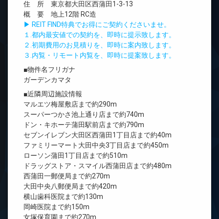
住 所 東京都大田区西蒲田1-3-13
概 要 地上12階 RC造
▶ REIT FIND特典でお得にご契約くださいませ。
１.都内最安値での契約を、即時に提示致します。
２.初期費用のお見積りを、即時に案内致します。
３.内覧・リモート内覧を、即時に提案致します。
■物件名フリガナ
ガーデンカマタ
■近隣周辺施設情報
マルエツ梅屋敷店まで約290m
スーパーつかさ池上通り店まで約740m
ドン・キホーテ蒲田駅前店まで約790m
セブンイレブン大田区西蒲田1丁目店まで約40m
ファミリーマート大田中央3丁目店まで約450m
ローソン蒲田1丁目店まで約510m
ドラッグストア・スマイル西蒲田店まで約480m
西蒲田一郵便局まで約270m
大田中央八郵便局まで約420m
横山歯科医院まで約130m
岡崎医院まで約150m
女塚保育園まで約270m