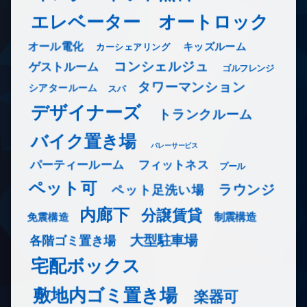
エレベーター
オートロック
オール電化
キッズルーム
カーシェアリング
コンシェルジュ
ゲストルーム
ゴルフレンジ
タワーマンション
シアタールーム
スパ
デザイナーズ
トランクルーム
バイク置き場
バレーサービス
フィットネス
パーティールーム
プール
ペット可
ラウンジ
ペット足洗い場
内廊下
分譲賃貸
免震構造
制震構造
大型駐車場
各階ゴミ置き場
宅配ボックス
敷地内ゴミ置き場
楽器可