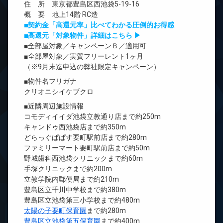
住 所 東京都豊島区西池袋5-19-16
概 要 地上14階 RC造
■契約金「高還元率」比べてわかる圧倒的お得感
■高還元「対象物件」詳細はこちら ▶
■全部屋対象／キャンペーンＢ／適用可
■全部屋対象／実質フリーレント1ヶ月
（※9月末迄申込の弊社限定キャンペーン）
■物件名フリガナ
クリオニシイケブクロ
■近隣周辺施設情報
コモディイイダ池袋立教通り店まで約250m
キャンドゥ西池袋店まで約350m
どらっぐぱぱす要町駅前店まで約280m
ファミリーマート要町駅前店まで約50m
野城歯科西池袋クリニックまで約60m
手塚クリニックまで約200m
立教学院内郵便局まで約210m
豊島区立千川中学校まで約380m
豊島区立池袋第三小学校まで約480m
太陽の子要町保育園
まで約280m
豊島区立池袋第五保育園
まで約400m