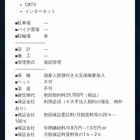
CATV
インターネット
■駐車場 ―
■バイク置場 ―
■駐輪場 有
―――――――
■設 計 ―
■施 工 ―
■管理形式 巡回管理
―――――――
■保 険 借家人賠償付き火災保険要加入
■ペット 不可
■楽 器 不可
■鍵交換代 初回契約時29,700円（税込）
■保証会社 利用必須（※大手法人契約の場合、例外
あり）
■保証会社 初回保証委託料/月額賃料等の20％～
100％
■保証会社 年間継続料/0.8万円～1.0万円 or
■保証会社 月額保証料賃料等の1％～2％