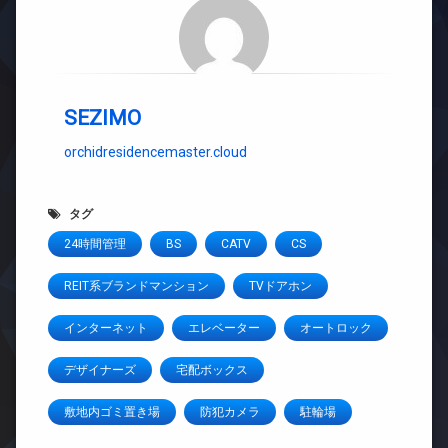
SEZIMO
orchidresidencemaster.cloud
タグ
24時間管理
BS
CATV
CS
REIT系ブランドマンション
TVドアホン
インターネット
エレベーター
オートロック
デザイナーズ
宅配ボックス
敷地内ゴミ置き場
防犯カメラ
駐輪場