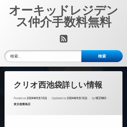
コ
オーキッドレジデン
ン
テ
ス仲介手数料無料
ン
ツ
へ
RSS
ス
キ
ッ
検索:
プ
クリオ西池袋詳しい情報
Posted on
2024年9月15日
Updated on
2024年9月15日
by
SEZIMO
カテゴリー:
東京都豊島区