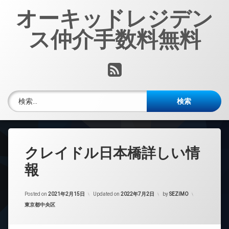
コ
オーキッドレジデン
ン
テ
ス仲介手数料無料
ン
ツ
へ
RSS
ス
キ
ッ
検索:
プ
クレイドル日本橋詳しい情
報
Posted on
2021年2月15日
Updated on
2022年7月2日
by
SEZIMO
カテゴリー:
東京都中央区