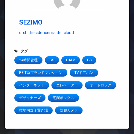
SEZIMO
orchidresidencemaster.cloud
タグ
24時間管理
BS
CATV
CS
REIT系ブランドマンション
TVドアホン
インターネット
エレベーター
オートロック
デザイナーズ
宅配ボックス
敷地内ゴミ置き場
防犯カメラ