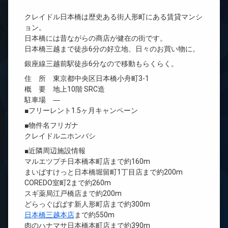
クレイドル日本橋は歴史ある街人形町にある賃貸マンシ
ョン。
日本橋には昔ながらの商店が健在の街です。
日本橋三越まで徒歩6分の好立地、日々のお買い物に。
銀座線三越前駅徒歩6分なので移動もらくらく。
住 所 東京都中央区日本橋小舟町3-1
概 要 地上10階 SRC造
駐車場 ―
■フリーレント1.5ヶ月キャンペーン
■物件名フリガナ
クレイドルニホンバシ
■近隣周辺施設情報
マルエツプチ日本橋本町店まで約160m
まいばすけっと日本橋堀留町1丁目店まで約200m
COREDO室町2まで約260m
スギ薬局江戸橋店まで約200m
どらっぐぱぱす新人形町店まで約300m
日本橋三越本店
まで約550m
肉のハナマサ日本橋本町店まで約390m