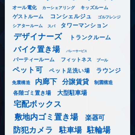
オール電化
キッズルーム
カーシェアリング
コンシェルジュ
ゲストルーム
ゴルフレンジ
タワーマンション
シアタールーム
スパ
デザイナーズ
トランクルーム
バイク置き場
バレーサービス
フィットネス
パーティールーム
プール
ペット可
ラウンジ
ペット足洗い場
内廊下
分譲賃貸
免震構造
制震構造
大型駐車場
各階ゴミ置き場
宅配ボックス
敷地内ゴミ置き場
楽器可
防犯カメラ
駐輪場
駐車場