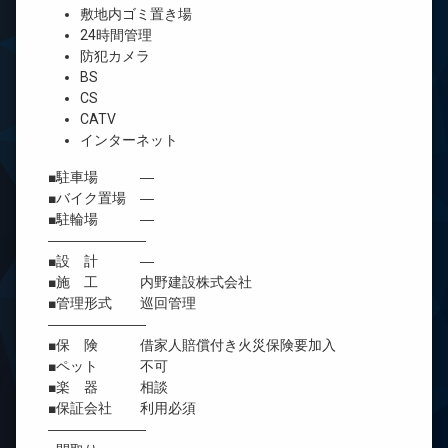
敷地内ゴミ置き場
24時間管理
防犯カメラ
BS
CS
CATV
インターネット
■駐車場 ―
■バイク置場 ―
■駐輪場 ―
―――――――
■設 計 ―
■施 工 内野建設株式会社
■管理形式 巡回管理
―――――――
■保 険 借家人賠償付き火災保険要加入
■ペット 不可
■楽 器 相談
■保証会社 利用必須
―――――――