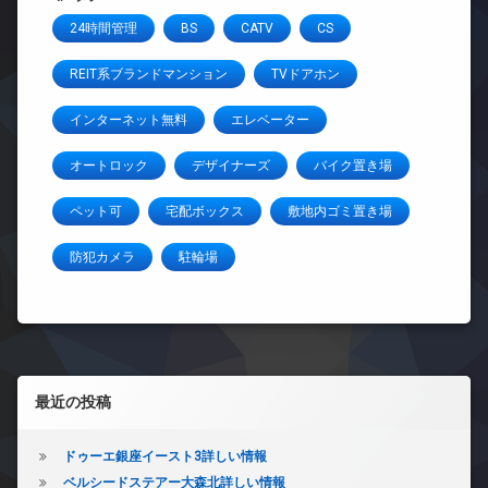
24時間管理
BS
CATV
CS
REIT系ブランドマンション
TVドアホン
インターネット無料
エレベーター
オートロック
デザイナーズ
バイク置き場
ペット可
宅配ボックス
敷地内ゴミ置き場
防犯カメラ
駐輪場
左サイドバー
最近の投稿
ドゥーエ銀座イースト3詳しい情報
ベルシードステアー大森北詳しい情報