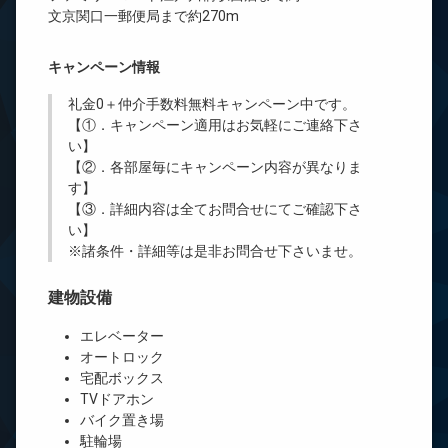
文京関口一郵便局まで約270m
キャンペーン情報
礼金0
＋
仲介手数料無料
キャンペーン中です。
【①．キャンペーン適用はお気軽にご連絡下さ
い】
【②．各部屋毎にキャンペーン内容が異なりま
す】
【③．詳細内容は全てお問合せにてご確認下さ
い】
※諸条件・詳細等は是非お問合せ下さいませ。
建物設備
エレベーター
オートロック
宅配ボックス
TVドアホン
バイク置き場
駐輪場