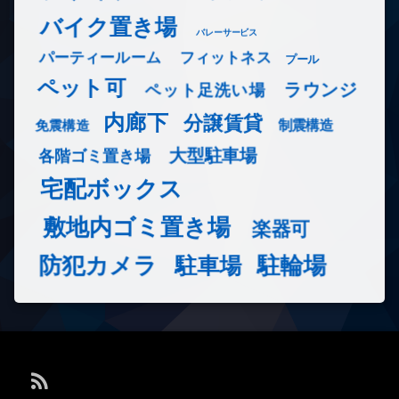
バイク置き場
バレーサービス
フィットネス
パーティールーム
プール
ペット可
ラウンジ
ペット足洗い場
内廊下
分譲賃貸
免震構造
制震構造
大型駐車場
各階ゴミ置き場
宅配ボックス
敷地内ゴミ置き場
楽器可
防犯カメラ
駐輪場
駐車場
RSS