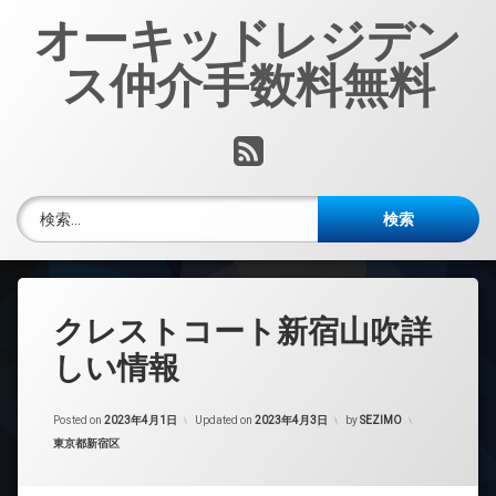
コ
オーキッドレジデン
ン
テ
ス仲介手数料無料
ン
ツ
へ
RSS
ス
キ
ッ
検索:
プ
クレストコート新宿山吹詳
しい情報
Posted on
2023年4月1日
Updated on
2023年4月3日
by
SEZIMO
カテゴリー:
東京都新宿区