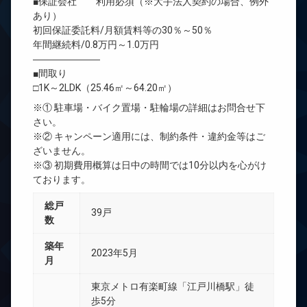
■保証会社 利用必須（※大手法人契約の場合、例外
あり）
初回保証委託料/月額賃料等の30％～50％
年間継続料/0.8万円～1.0万円
―――――――
■間取り
□1K～2LDK（25.46㎡～64.20㎡）
※① 駐車場・バイク置場・駐輪場の詳細はお問合せ下
さい。
※② キャンペーン適用には、制約条件・違約金等はご
ざいません。
※③ 初期費用概算は日中の時間では10分以内を心がけ
ております。
総戸
39戸
数
築年
2023年5月
月
東京メトロ有楽町線「江戸川橋駅」徒
歩5分