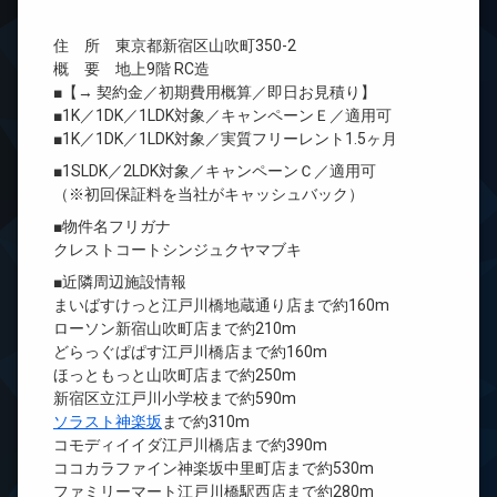
住 所 東京都新宿区山吹町350-2
概 要 地上9階 RC造
■【→ 契約金／初期費用概算／即日お見積り】
■1K／1DK／1LDK対象／キャンペーンＥ／適用可
■1K／1DK／1LDK対象／実質フリーレント1.5ヶ月
■1SLDK／2LDK対象／キャンペーンＣ／適用可
（※初回保証料を当社がキャッシュバック）
■物件名フリガナ
クレストコートシンジュクヤマブキ
■近隣周辺施設情報
まいばすけっと江戸川橋地蔵通り店まで約160m
ローソン新宿山吹町店まで約210m
どらっぐぱぱす江戸川橋店まで約160m
ほっともっと山吹町店まで約250m
新宿区立江戸川小学校まで約590m
ソラスト神楽坂
まで約310m
コモディイイダ江戸川橋店まで約390m
ココカラファイン神楽坂中里町店まで約530m
ファミリーマート江戸川橋駅西店まで約280m