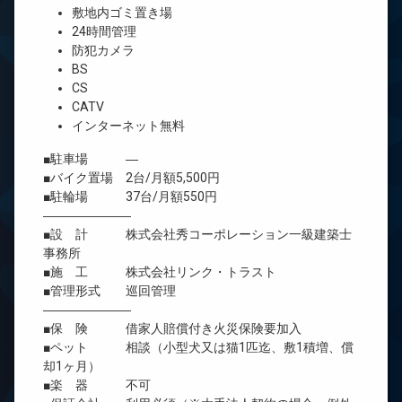
敷地内ゴミ置き場
24時間管理
防犯カメラ
BS
CS
CATV
インターネット無料
■駐車場 ―
■バイク置場 2台/月額5,500円
■駐輪場 37台/月額550円
―――――――
■設 計 株式会社秀コーポレーション一級建築士
事務所
■施 工 株式会社リンク・トラスト
■管理形式 巡回管理
―――――――
■保 険 借家人賠償付き火災保険要加入
■ペット 相談（小型犬又は猫1匹迄、敷1積増、償
却1ヶ月）
■楽 器 不可