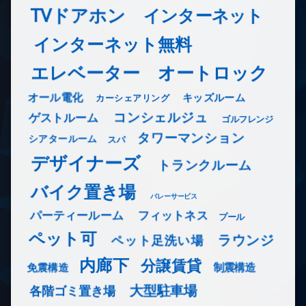
TVドアホン
インターネット
インターネット無料
エレベーター
オートロック
オール電化
キッズルーム
カーシェアリング
コンシェルジュ
ゲストルーム
ゴルフレンジ
タワーマンション
シアタールーム
スパ
デザイナーズ
トランクルーム
バイク置き場
バレーサービス
フィットネス
パーティールーム
プール
ペット可
ラウンジ
ペット足洗い場
内廊下
分譲賃貸
免震構造
制震構造
大型駐車場
各階ゴミ置き場