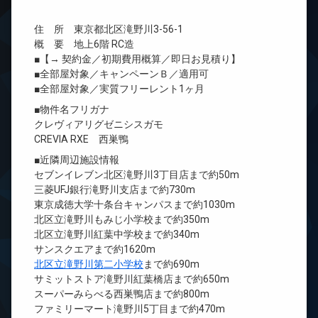
住 所 東京都北区滝野川3-56-1
概 要 地上6階 RC造
■【→ 契約金／初期費用概算／即日お見積り】
■全部屋対象／キャンペーンＢ／適用可
■全部屋対象／実質フリーレント1ヶ月
■物件名フリガナ
クレヴィアリグゼニシスガモ
CREVIA RXE 西巣鴨
■近隣周辺施設情報
セブンイレブン北区滝野川3丁目店まで約50m
三菱UFJ銀行滝野川支店まで約730m
東京成徳大学十条台キャンパスまで約1030m
北区立滝野川もみじ小学校まで約350m
北区立滝野川紅葉中学校まで約340m
サンスクエアまで約1620m
北区立滝野川第二小学校
まで約690m
サミットストア滝野川紅葉橋店まで約650m
スーパーみらべる西巣鴨店まで約800m
ファミリーマート滝野川5丁目まで約470m