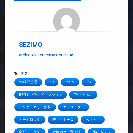
SEZIMO
orchidresidencemaster.cloud
タグ
24時間管理
BS
CATV
CS
REIT系ブランドマンション
TVドアホン
インターネット無料
エレベーター
オートロック
デザイナーズ
ペット可
宅配ボックス
敷地内ゴミ置き場
防犯カメラ