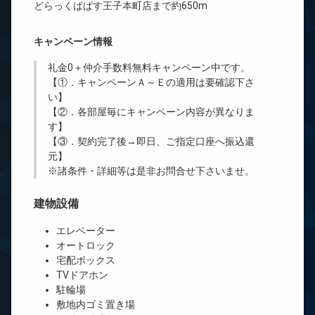
どらっくぱぱす王子本町店まで約650m
キャンペーン情報
礼金0
＋
仲介手数料無料
キャンペーン中です。
【①．キャンペーンＡ～Ｅの適用は要確認下さ
い】
【②．各部屋毎にキャンペーン内容が異なりま
す】
【③．契約完了後→即日、ご指定口座へ振込還
元】
※諸条件・詳細等は是非お問合せ下さいませ。
建物設備
エレベーター
オートロック
宅配ボックス
TVドアホン
駐輪場
敷地内ゴミ置き場