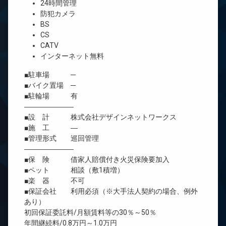
24時間管理
防犯カメラ
BS
CS
CATV
インターネット無料
■駐車場 ─
■バイク置場 ─
■駐輪場 有
―――――――
■設 計 株式会社デザインネットワークス
■施 工 ―
■管理形式 巡回管理
―――――――
■保 険 借家人賠償付き火災保険要加入
■ペット 相談（敷1積増）
■楽 器 不可
■保証会社 利用必須（※大手法人契約の場合、例外
あり）
初回保証委託料/月額賃料等の30％～50％
年間継続料/0.8万円～1.0万円