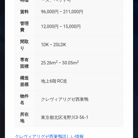
特徴
ーズ、ペット可
賃料
96,000円 – 211,000円
管理
12,000円 – 15,000円
費
間取
1DK – 2SLDK
り
専有
2
2
25.26m
– 50.05m
面積
構造
地上6階 RC造
規模
物件
クレヴィアリグゼ西巣鴨
名
所在
東京都北区滝野川3-56-1
地
クレヴィアリグゼ西巣鴨詳しい情報