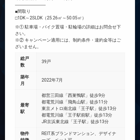
―――――――
■間取り
□1DK～2SLDK（25.26㎡～50.05㎡）
※① 駐車場・バイク置場・駐輪場の詳細はお問合せ下
さい。
※② キャンペーン適用には、制約条件・違約金等はご
ざいません。
総戸
39戸
数
築年
2022年7月
月
都営三田線「西巣鴨駅」徒歩9分
都電荒川線「飛鳥山駅」徒歩11分
最寄
東京メトロ南北線「王子駅」徒歩13分
駅
都電荒川線「王子駅前駅」徒歩13分
JR京浜東北線「王子駅」徒歩13分
物件
REIT系ブランドマンション、デザイナ