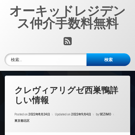
コ
オーキッドレジデン
ン
テ
ス仲介手数料無料
ン
ツ
へ
RSS
ス
キ
ッ
検索:
プ
クレヴィアリグゼ西巣鴨詳
しい情報
Posted on
2022年8月24日
Updated on
2022年9月4日
by
SEZIMO
カテゴリー:
東京都北区