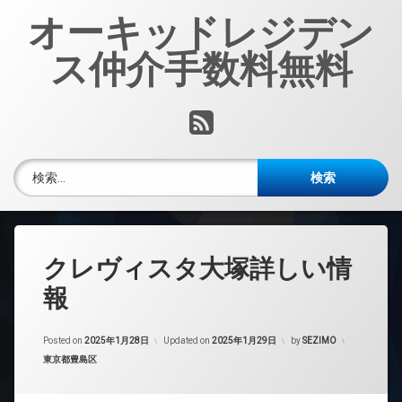
コ
オーキッドレジデン
ン
テ
ス仲介手数料無料
ン
ツ
へ
RSS
ス
キ
ッ
検索:
プ
クレヴィスタ大塚詳しい情
報
Posted on
2025年1月28日
Updated on
2025年1月29日
by
SEZIMO
カテゴリー:
東京都豊島区