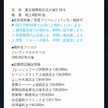
住 所 東京都豊島区北大塚3-18-6
概 要 地上4階 RC造
■全部屋対象／実質フリーレント1ヶ月／相談可
▶ REIT FIND特典でお得にご契約くださいませ。
１.都内最安値での契約を、即時に提示致します。
２.初期費用のお見積りを、即時に案内致します。
３.内覧・リモート内覧を、即時に提案致します。
■物件名フリガナ
クレヴィスタオオツカ
CREVISTA大塚
■近隣周辺施設情報
フレッシュフーズ伊勢伊まで約180m
ピーコックストア上池袋店まで約340m
よしや大塚店まで約410m
業務スーパー上池袋店まで約430m
巣鴨信用金庫北大塚支店まで約260m
西巣鴨一郵便局まで約420m
合志歯科クリニックまで約170m
谷津歯科まで約240m