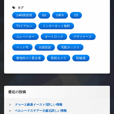
タグ
24時間管理
BS
CATV
CS
TVドアホン
インターネット無料
エレベーター
オートロック
デザイナーズ
ペット可
分譲賃貸
宅配ボックス
敷地内ゴミ置き場
防犯カメラ
駐輪場
左サイドバー
最近の投稿
ドゥーエ銀座イースト3詳しい情報
ベルシードステアー大森北詳しい情報