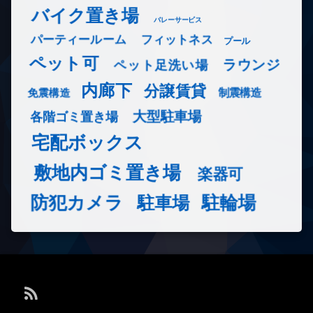
バイク置き場
バレーサービス
フィットネス
パーティールーム
プール
ペット可
ラウンジ
ペット足洗い場
内廊下
分譲賃貸
免震構造
制震構造
大型駐車場
各階ゴミ置き場
宅配ボックス
敷地内ゴミ置き場
楽器可
防犯カメラ
駐輪場
駐車場
RSS