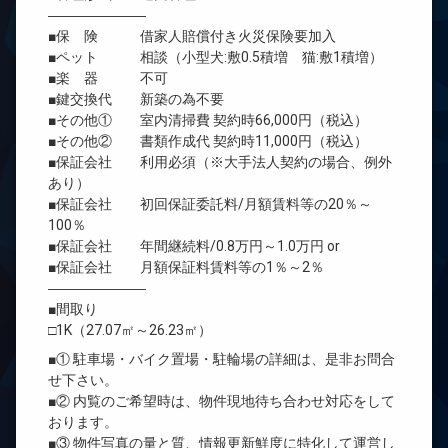
―――――――
■保 険 借家人賠償付き火災保険要加入
■ペット 相談（小型犬:敷0.5積増 猫:敷1積増）
■楽 器 不可
■鍵交換代 新築の為不要
■その他① 室内清掃費 契約時66,000円（税込）
■その他② 書類作成代 契約時11,000円（税込）
■保証会社 利用必須（※大手法人契約の場合、例外
あり）
■保証会社 初回保証委託料/月額賃料等の20％～
100％
■保証会社 年間継続料/0.8万円～1.0万円 or
■保証会社 月額保証料賃料等の1％～2％
―――――――
■間取り
□1K（27.07㎡～26.23㎡）
■① 駐車場・バイク置場・駐輪場の詳細は、是非お問合
せ下さい。
■② 内覧のご希望時は、物件現地待ち合わせ対応をして
おります。
■③ 物件写真の量と質、情報更新鮮度に特化して運営し