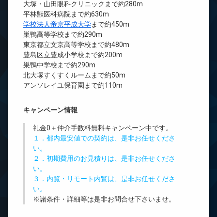
大塚・山田眼科クリニックまで約280m
平林獣医科病院まで約630m
学校法人帝京平成大学
まで約450m
巣鴨高等学校まで約290m
東京都立文京高等学校まで約480m
豊島区立豊成小学校まで約200m
巣鴨中学校まで約290m
北大塚すくすくルームまで約50m
アンソレイユ保育園まで約110m
キャンペーン情報
礼金0
＋
仲介手数料無料
キャンペーン中です。
１．都内最安値での契約は、是非お任せくださ
い。
２．初期費用のお見積りは、是非お任せくださ
い。
３．内覧・リモート内覧は、是非お任せくださ
い。
※諸条件・詳細等は是非お問合せ下さいませ。