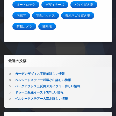
オートロック
デザイナーズ
バイク置き場
内廊下
宅配ボックス
敷地内ゴミ置き場
防犯カメラ
駐輪場
左サイドバー
最近の投稿
ガーデンザヴィス不動前詳しい情報
ベルシードステアー武蔵小山詳しい情報
パークアクシス五反田スカイタワー詳しい情報
ドゥーエ銀座イースト3詳しい情報
ベルシードステアー大森北詳しい情報