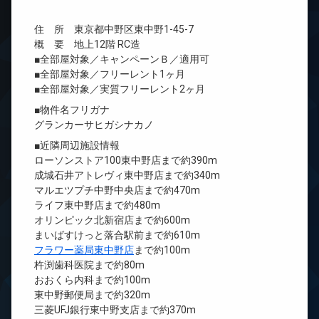
住 所 東京都中野区東中野1-45-7
概 要 地上12階 RC造
■全部屋対象／キャンペーンＢ／適用可
■全部屋対象／フリーレント1ヶ月
■全部屋対象／実質フリーレント2ヶ月
■物件名フリガナ
グランカーサヒガシナカノ
■近隣周辺施設情報
ローソンストア100東中野店まで約390m
成城石井アトレヴィ東中野店まで約340m
マルエツプチ中野中央店まで約470m
ライフ東中野店まで約480m
オリンピック北新宿店まで約600m
まいばすけっと落合駅前まで約610m
フラワー薬局東中野店
まで約100m
杵渕歯科医院まで約80m
おおくら内科まで約100m
東中野郵便局まで約320m
三菱UFJ銀行東中野支店まで約370m