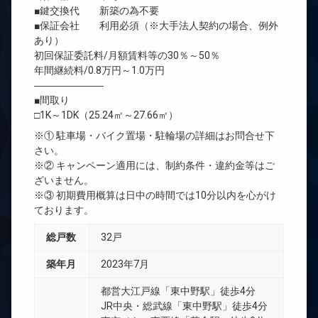
■鍵交換代 新築の為不要
■保証会社 利用必須（※大手法人契約の場合、例外
あり）
初回保証委託料/月額賃料等の30％～50％
年間継続料/0.8万円～1.0万円
―――――――
■間取り
□1K～1DK（25.24㎡～27.66㎡）
※① 駐車場・バイク置場・駐輪場の詳細はお問合せ下
さい。
※② キャンペーン適用には、制約条件・違約金等はご
ざいません。
※③ 初期費用概算は日中の時間では10分以内を心がけ
ております。
総戸数
32戸
築年月
2023年7月
都営大江戸線「東中野駅」徒歩4分
JR中央・総武線「東中野駅」徒歩4分