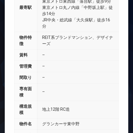
東京メトロ東西線「落合駅」徒歩9分
最寄駅
東京メトロ丸ノ内線「中野坂上駅」徒
歩14分
JR中央・総武線「大久保駅」徒歩16
分
物件特
REIT系ブランドマンション、デザイナ
徴
ーズ
賃料
–
管理費
–
間取り
–
専有面
–
積
構造規
地上12階 RC造
模
物件名
グランカーサ東中野