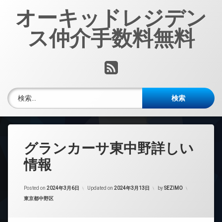
コ
オーキッドレジデン
ン
テ
ス仲介手数料無料
ン
ツ
へ
RSS
ス
キ
ッ
検索:
プ
グランカーサ東中野詳しい
情報
Posted on
2024年3月6日
Updated on
2024年3月13日
by
SEZIMO
カテゴリー:
東京都中野区