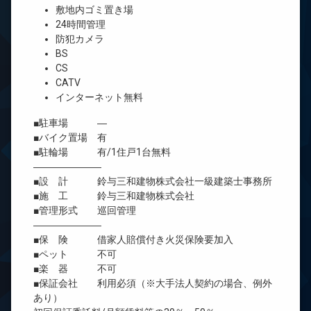
敷地内ゴミ置き場
24時間管理
防犯カメラ
BS
CS
CATV
インターネット無料
■駐車場 ―
■バイク置場 有
■駐輪場 有/1住戸1台無料
―――――――
■設 計 鈴与三和建物株式会社一級建築士事務所
■施 工 鈴与三和建物株式会社
■管理形式 巡回管理
―――――――
■保 険 借家人賠償付き火災保険要加入
■ペット 不可
■楽 器 不可
■保証会社 利用必須（※大手法人契約の場合、例外
あり）