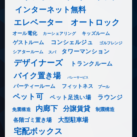
インターネット無料
エレベーター
オートロック
オール電化
キッズルーム
カーシェアリング
コンシェルジュ
ゲストルーム
ゴルフレンジ
タワーマンション
シアタールーム
スパ
デザイナーズ
トランクルーム
バイク置き場
バレーサービス
フィットネス
パーティールーム
プール
ペット可
ラウンジ
ペット足洗い場
内廊下
分譲賃貸
免震構造
制震構造
大型駐車場
各階ゴミ置き場
宅配ボックス