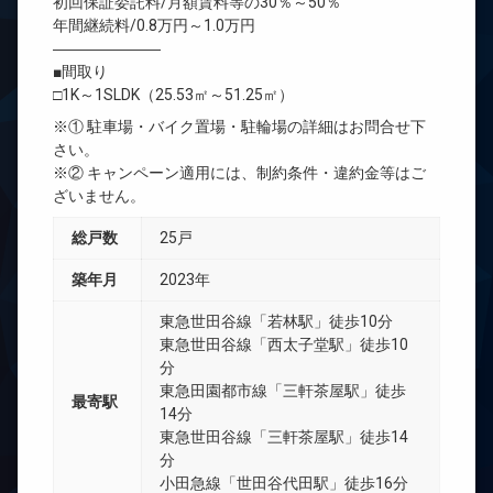
初回保証委託料/月額賃料等の30％～50％
年間継続料/0.8万円～1.0万円
―――――――
■間取り
□1K～1SLDK（25.53㎡～51.25㎡）
※① 駐車場・バイク置場・駐輪場の詳細はお問合せ下
さい。
※② キャンペーン適用には、制約条件・違約金等はご
ざいません。
総戸数
25戸
築年月
2023年
東急世田谷線「若林駅」徒歩10分
東急世田谷線「西太子堂駅」徒歩10
分
東急田園都市線「三軒茶屋駅」徒歩
最寄駅
14分
東急世田谷線「三軒茶屋駅」徒歩14
分
小田急線「世田谷代田駅」徒歩16分