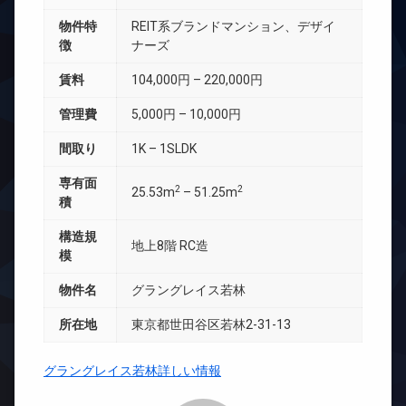
物件特
REIT系ブランドマンション、デザイ
徴
ナーズ
賃料
104,000円 – 220,000円
管理費
5,000円 – 10,000円
間取り
1K – 1SLDK
専有面
2
2
25.53m
– 51.25m
積
構造規
地上8階 RC造
模
物件名
グラングレイス若林
所在地
東京都世田谷区若林2-31-13
グラングレイス若林詳しい情報