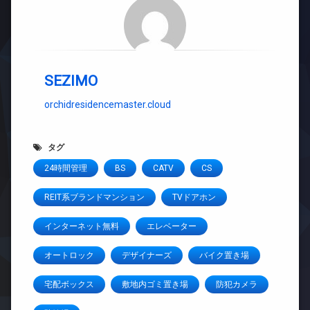
SEZIMO
orchidresidencemaster.cloud
タグ
24時間管理
BS
CATV
CS
REIT系ブランドマンション
TVドアホン
インターネット無料
エレベーター
オートロック
デザイナーズ
バイク置き場
宅配ボックス
敷地内ゴミ置き場
防犯カメラ