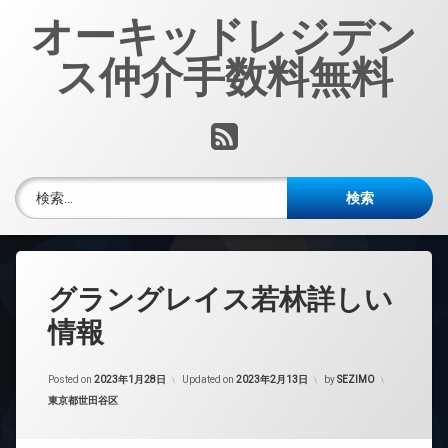
コ
オーキッドレジデン
ン
テ
ス仲介手数料無料
ン
ツ
へ
RSS
ス
キ
ッ
検索:
プ
グラングレイス若林詳しい
情報
Posted on
2023年1月28日
Updated on
2023年2月13日
by
SEZIMO
カテゴリー:
東京都世田谷区