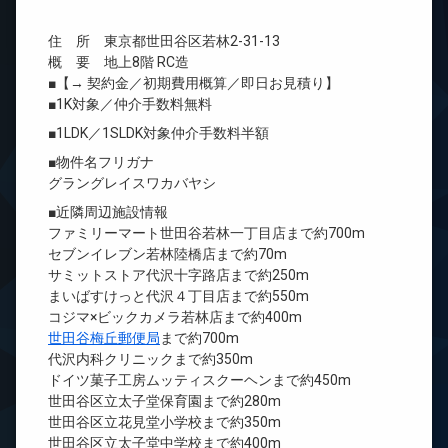
住 所 東京都世田谷区若林2-31-13
概 要 地上8階 RC造
■【→ 契約金／初期費用概算／即日お見積り】
■1K対象／仲介手数料無料
■1LDK／1SLDK対象仲介手数料半額
■物件名フリガナ
グラングレイスワカバヤシ
■近隣周辺施設情報
ファミリーマート世田谷若林一丁目店まで約700m
セブンイレブン若林陸橋店まで約70m
サミットストア代沢十字路店まで約250m
まいばすけっと代沢４丁目店まで約550m
コジマ×ビックカメラ若林店まで約400m
世田谷梅丘郵便局
まで約700m
代沢内科クリニックまで約350m
ドイツ菓子工房ムッティスクーヘンまで約450m
世田谷区立太子堂保育園まで約280m
世田谷区立花見堂小学校まで約350m
世田谷区立太子堂中学校まで約400m