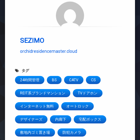
SEZIMO
orchidresidencemaster.cloud
タグ
24時間管理
BS
CATV
CS
REIT系ブランドマンション
TVドアホン
インターネット無料
オートロック
デザイナーズ
内廊下
宅配ボックス
敷地内ゴミ置き場
防犯カメラ