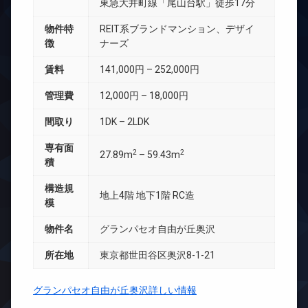
東急大井町線「尾山台駅」徒歩17分
物件特
REIT系ブランドマンション、デザイ
徴
ナーズ
賃料
141,000円 – 252,000円
管理費
12,000円 – 18,000円
間取り
1DK – 2LDK
専有面
2
2
27.89m
– 59.43m
積
構造規
地上4階 地下1階 RC造
模
物件名
グランパセオ自由が丘奥沢
所在地
東京都世田谷区奥沢8-1-21
グランパセオ自由が丘奥沢詳しい情報