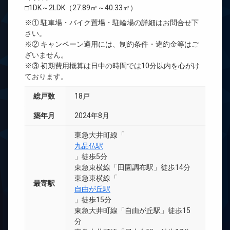
□1DK～2LDK（27.89㎡～40.33㎡）
※① 駐車場・バイク置場・駐輪場の詳細はお問合せ下
さい。
※② キャンペーン適用には、制約条件・違約金等はご
ざいません。
※③ 初期費用概算は日中の時間では10分以内を心がけ
ております。
総戸数
18戸
築年月
2024年8月
東急大井町線「
九品仏駅
」徒歩5分
東急東横線「田園調布駅」徒歩14分
東急東横線「
最寄駅
自由が丘駅
」徒歩15分
東急大井町線「自由が丘駅」徒歩15
分