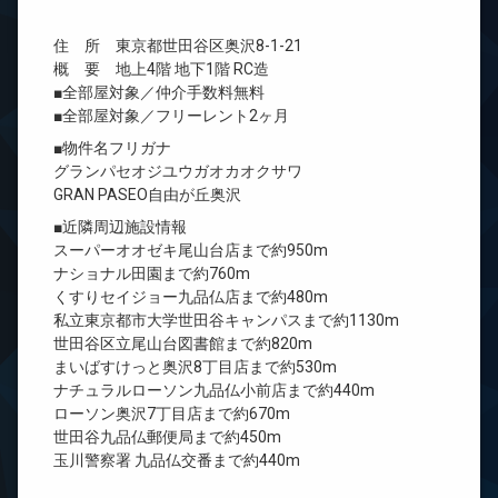
住 所 東京都世田谷区奥沢8-1-21
概 要 地上4階 地下1階 RC造
■全部屋対象／仲介手数料無料
■全部屋対象／フリーレント2ヶ月
■物件名フリガナ
グランパセオジユウガオカオクサワ
GRAN PASEO自由が丘奥沢
■近隣周辺施設情報
スーパーオオゼキ尾山台店まで約950m
ナショナル田園まで約760m
くすりセイジョー九品仏店まで約480m
私立東京都市大学世田谷キャンパスまで約1130m
世田谷区立尾山台図書館まで約820m
まいばすけっと奥沢8丁目店まで約530m
ナチュラルローソン九品仏小前店まで約440m
ローソン奥沢7丁目店まで約670m
世田谷九品仏郵便局まで約450m
玉川警察署 九品仏交番まで約440m