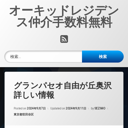
コ
オーキッドレジデン
ン
テ
ス仲介手数料無料
ン
ツ
へ
RSS
ス
キ
ッ
検索:
プ
グランパセオ自由が丘奥沢
詳しい情報
Posted on
2024年9月7日
Updated on
2024年9月11日
by
SEZIMO
カテゴリー:
東京都世田谷区