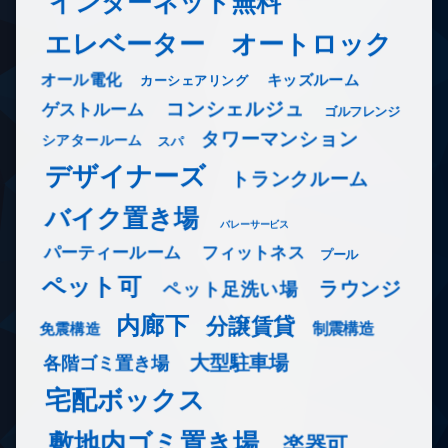
インターネット無料
エレベーター
オートロック
オール電化
キッズルーム
カーシェアリング
コンシェルジュ
ゲストルーム
ゴルフレンジ
タワーマンション
シアタールーム
スパ
デザイナーズ
トランクルーム
バイク置き場
バレーサービス
フィットネス
パーティールーム
プール
ペット可
ラウンジ
ペット足洗い場
内廊下
分譲賃貸
免震構造
制震構造
大型駐車場
各階ゴミ置き場
宅配ボックス
敷地内ゴミ置き場
楽器可