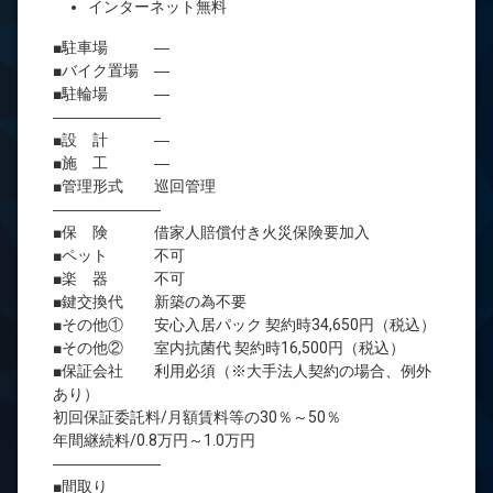
インターネット無料
■駐車場 ―
■バイク置場 ―
■駐輪場 ―
―――――――
■設 計 ―
■施 工 ―
■管理形式 巡回管理
―――――――
■保 険 借家人賠償付き火災保険要加入
■ペット 不可
■楽 器 不可
■鍵交換代 新築の為不要
■その他① 安心入居パック 契約時34,650円（税込）
■その他② 室内抗菌代 契約時16,500円（税込）
■保証会社 利用必須（※大手法人契約の場合、例外
あり）
初回保証委託料/月額賃料等の30％～50％
年間継続料/0.8万円～1.0万円
―――――――
■間取り