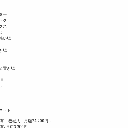
ター
ック
クス
ホン
洗い場
き場
ミ置き場
理
ラ
ネット
機械式）月額24,200円～
/月額3,300円