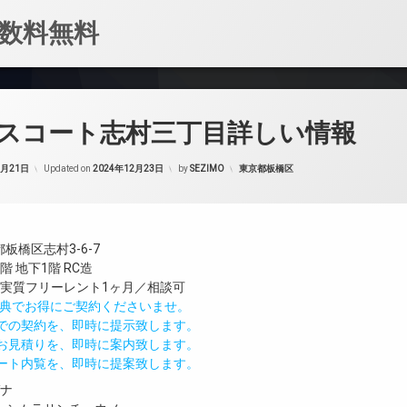
数料無料
スコート志村三丁目詳しい情報
カテゴリー:
2月21日
Updated on
2024年12月23日
by
SEZIMO
東京都板橋区
板橋区志村3-6-7
 地下1階 RC造
／実質フリーレント1ヶ月／相談可
IND特典でお得にご契約くださいませ。
値での契約を、即時に提示致します。
のお見積りを、即時に案内致します。
モート内覧を、即時に提案致します。
ガナ