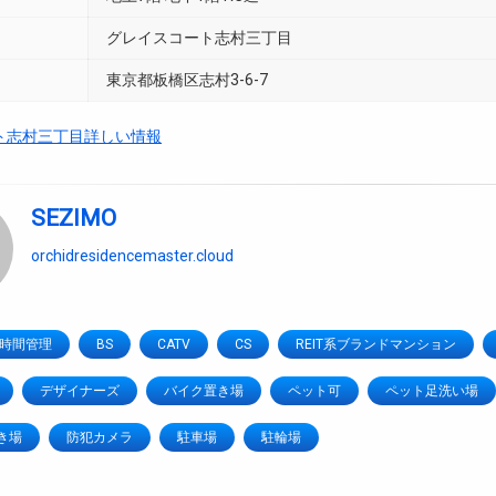
グレイスコート志村三丁目
東京都板橋区志村3-6-7
ト志村三丁目詳しい情報
SEZIMO
orchidresidencemaster.cloud
4時間管理
BS
CATV
CS
REIT系ブランドマンション
デザイナーズ
バイク置き場
ペット可
ペット足洗い場
き場
防犯カメラ
駐車場
駐輪場