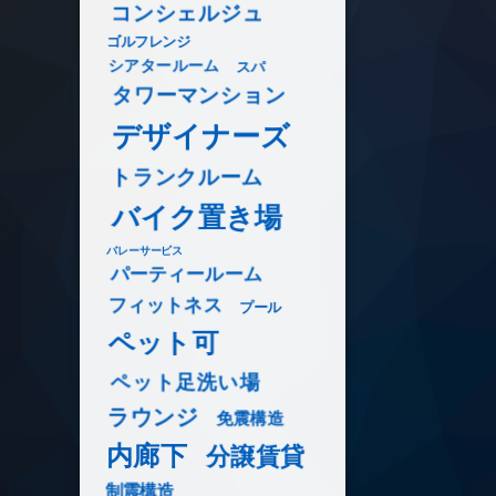
コンシェルジュ
ゴルフレンジ
シアタールーム
スパ
タワーマンション
デザイナーズ
トランクルーム
バイク置き場
バレーサービス
パーティールーム
フィットネス
プール
ペット可
ペット足洗い場
ラウンジ
免震構造
内廊下
分譲賃貸
制震構造