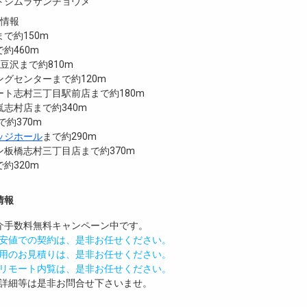
トシムラサンチョウメ
設情報
で約150m
約460m
n小豆沢まで約810m
グセンターまで約120m
ート志村三丁目駅前店まで約180m
志村店まで約340m
で約370m
ッジホール
まで約290m
板橋志村三丁目店まで約370m
約320m
情報
介手数料無料
キャンペーン中です。
安値での契約は、是非お任せください。
用のお見積りは、是非お任せください。
リモート内覧は、是非お任せください。
詳細等は是非お問合せ下さいませ。