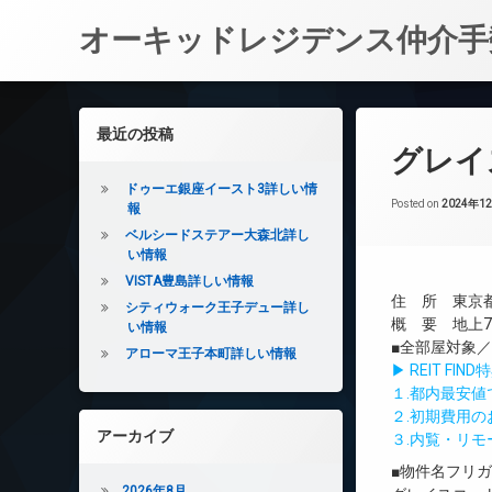
オーキッドレジデンス仲介手
コ
ン
左サイドバー
最近の投稿
テ
グレイ
ン
ツ
ドゥーエ銀座イースト3詳しい情
へ
Posted on
2024年1
報
ス
ベルシードステアー大森北詳し
キ
い情報
ッ
VISTA豊島詳しい情報
プ
住 所 東京都
シティウォーク王子デュー詳し
概 要 地上7階
い情報
■全部屋対象
アローマ王子本町詳しい情報
▶ REIT F
１.都内最安
２.初期費用
アーカイブ
３.内覧・リ
■物件名フリ
2026年8月