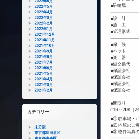
2022年6月
■駐輪場 有
2022年5月
――――――
2022年4月
2022年3月
■設 計 
2022年2月
■施 工 
2022年1月
■管理形式 
2021年12月
――――――
2021年11月
■保 険 借
2021年10月
■ペット 相
2021年9月
2021年8月
■楽 器 
2021年7月
■鍵交換代 初
2021年6月
■保証会社 
2021年5月
■保証会社 初
2021年4月
■保証会社 年間
2021年3月
■保証会社 
2021年2月
――――――
■間取り
□1R～2DK（2
カテゴリー
■① 駐車場
■② 内覧の
未分類
■③ 物件写
東京都世田谷区
東京都中央区