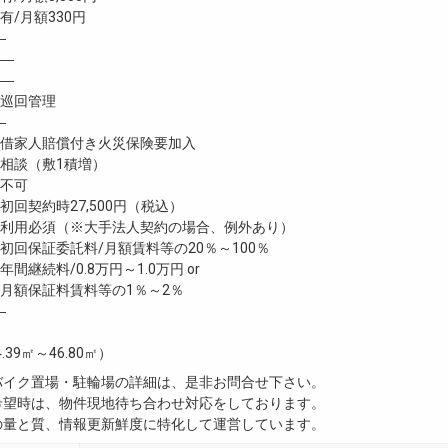
/月額330円
―
―
―
巡回管理
―
家人賠償付き火災保険要加入
談（敷1積増）
不可
回契約時27,500円（税込）
利用必須（※大手法人契約の場合、例外あり）
回保証委託料/月額賃料等の20％～100％
継続料/0.8万円～1.0万円 or
月額保証料賃料等の1％～2％
―
4.39㎡～46.80㎡）
・バイク置場・駐輪場の詳細は、是非お問合せ下さい。
ご希望時は、物件現地待ち合わせ対応をしております。
真の量と質、情報更新鮮度に特化して運営しています。