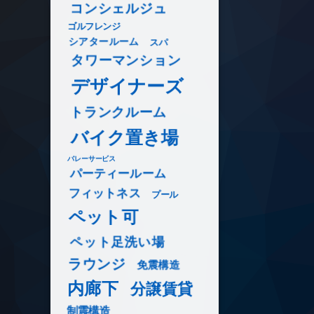
コンシェルジュ
ゴルフレンジ
シアタールーム
スパ
タワーマンション
デザイナーズ
トランクルーム
バイク置き場
バレーサービス
パーティールーム
フィットネス
プール
ペット可
ペット足洗い場
ラウンジ
免震構造
内廊下
分譲賃貸
制震構造