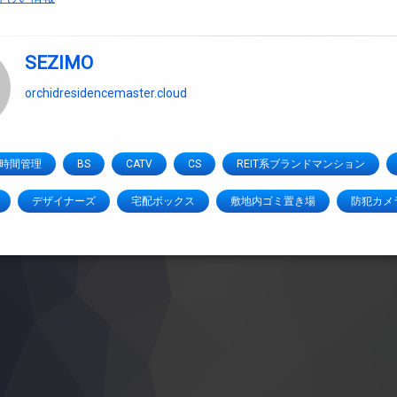
SEZIMO
orchidresidencemaster.cloud
4時間管理
BS
CATV
CS
REIT系ブランドマンション
デザイナーズ
宅配ボックス
敷地内ゴミ置き場
防犯カメ