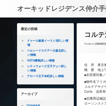
オーキッドレジデンス仲介手
コ
ン
左サイドバー
最近の投稿
テ
コルテ
ン
ツ
ドゥーエ銀座イースト3詳しい情
へ
Posted on
2024年3
報
ス
ベルシードステアー大森北詳し
キ
い情報
ッ
VISTA豊島詳しい情報
プ
住 所 東京都
シティウォーク王子デュー詳し
概 要 地上15
い情報
■全部屋対象
アローマ王子本町詳しい情報
■物件名フリ
コルテアサク
Corte 浅草寿
アーカイブ
■近隣周辺施
ローソンストア
2026年8月