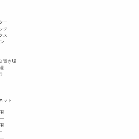
ター
ック
クス
ホン
ミ置き場
理
ラ
ネット
有
 ―
有
―
―