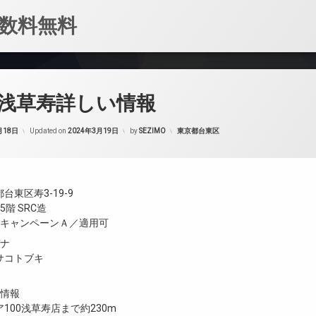
数料無料
浅草寿詳しい情報
カテゴリー:
月18日
Updated on
2024年3月19日
by
SEZIMO
東京都台東区
台東区寿3-19-9
階 SRC造
／キャンペーンＡ／適用可
ガナ
サコトブキ
設情報
100浅草寿店まで約230m