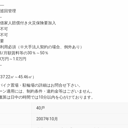
―
巡回管理
―
家人賠償付き火災保険要加入
不可
不可
要
利用必須（※大手法人契約の場合、例外あり）
/月額賃料等の30％～50％
8万円～1.0万円
―
37.22㎡～45.46㎡）
・バイク置場・駐輪場の詳細はお問合せ下さい。
ペーン適用には、制約条件・違約金等はございません。
用概算は日中の時間では10分以内を心がけております。
40戸
2007年10月