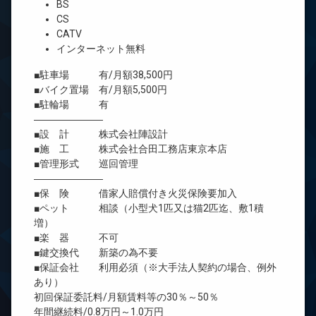
BS
CS
CATV
インターネット無料
■駐車場 有/月額38,500円
■バイク置場 有/月額5,500円
■駐輪場 有
―――――――
■設 計 株式会社陣設計
■施 工 株式会社合田工務店東京本店
■管理形式 巡回管理
―――――――
■保 険 借家人賠償付き火災保険要加入
■ペット 相談（小型犬1匹又は猫2匹迄、敷1積
増）
■楽 器 不可
■鍵交換代 新築の為不要
■保証会社 利用必須（※大手法人契約の場合、例外
あり）
初回保証委託料/月額賃料等の30％～50％
年間継続料/0.8万円～1.0万円