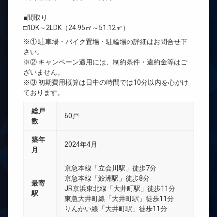
―――――――
■間取り
□1DK～2LDK（24.95㎡～51.12㎡）
※① 駐車場・バイク置場・駐輪場の詳細はお問合せ下
さい。
※② キャンペーン適用には、制約条件・違約金等はご
ざいません。
※③ 初期費用概算は日中の時間では10分以内を心がけ
ております。
総戸
60戸
数
築年
2024年4月
月
京急本線「立会川駅」徒歩7分
京急本線「鮫洲駅」徒歩8分
最寄
JR京浜東北線「大井町駅」徒歩11分
駅
東急大井町線「大井町駅」徒歩11分
りんかい線「大井町駅」徒歩11分