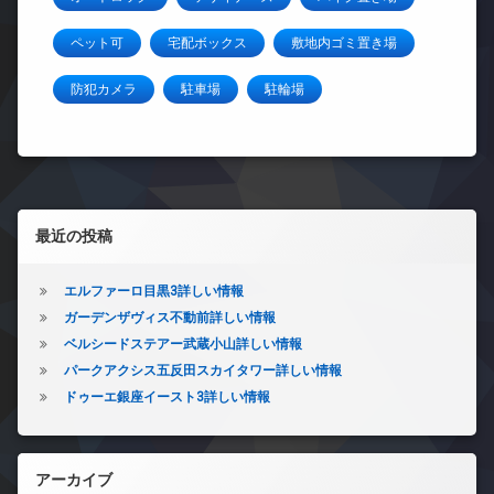
ペット可
宅配ボックス
敷地内ゴミ置き場
防犯カメラ
駐車場
駐輪場
左サイドバー
最近の投稿
エルファーロ目黒3詳しい情報
ガーデンザヴィス不動前詳しい情報
ベルシードステアー武蔵小山詳しい情報
パークアクシス五反田スカイタワー詳しい情報
ドゥーエ銀座イースト3詳しい情報
アーカイブ