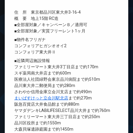
住 所 東京都品川区東大井3-16-4
概 要 地上15階 RC造
■全部屋対象／キャンペーンＢ／適用可
■全部屋対象／実質フリーレント1ヶ月
■物件名フリガナ
コンフォリアヒガシオオイ2
コンフォリア東大井Ⅱ
■近隣周辺施設情報
ファミリーマート東大井3丁目店まで約170m
スギ薬局南大井店まで約600m
医療法人社団緑野会東京品川病院まで約510m
品川東大井二郵便局まで約280m
さわやか信用金庫立会川支店まで約490m
まいばすけっと立会川駅北店
まで約270m
阪急百貨店大井食品館まで約880m
ヤマダデンキLABILIFESELECT品川大井まで約760m
ファミリーマート東大井三丁目店まで約250m
品川区役所まで約1550m
大森貝塚遺跡庭園まで約1450m