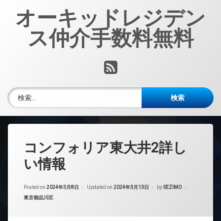
コ
オーキッドレジデン
ン
テ
ス仲介手数料無料
ン
ツ
へ
RSS
ス
キ
ッ
検索:
プ
コンフォリア東大井2詳し
い情報
Posted on
2024年3月8日
Updated on
2024年3月13日
by
SEZIMO
カテゴリー:
東京都品川区