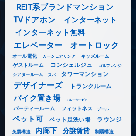
REIT系ブランドマンション
TVドアホン
インターネット
インターネット無料
エレベーター
オートロック
オール電化
キッズルーム
カーシェアリング
コンシェルジュ
ゲストルーム
ゴルフレンジ
タワーマンション
シアタールーム
スパ
デザイナーズ
トランクルーム
バイク置き場
バレーサービス
フィットネス
パーティールーム
プール
ペット可
ラウンジ
ペット足洗い場
内廊下
分譲賃貸
免震構造
制震構造