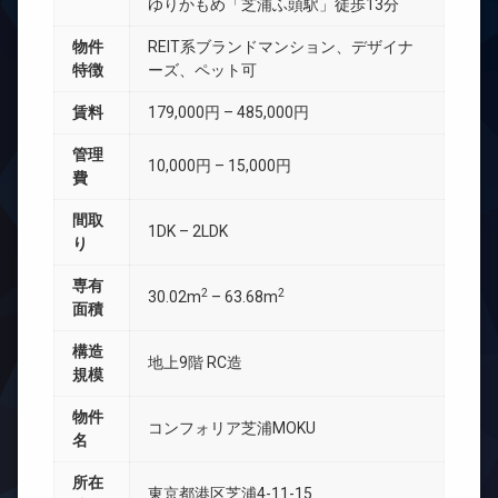
ゆりかもめ「芝浦ふ頭駅」徒歩13分
物件
REIT系ブランドマンション、デザイナ
特徴
ーズ、ペット可
賃料
179,000円 – 485,000円
管理
10,000円 – 15,000円
費
間取
1DK – 2LDK
り
専有
2
2
30.02m
– 63.68m
面積
構造
地上9階 RC造
規模
物件
コンフォリア芝浦MOKU
名
所在
東京都港区芝浦4-11-15