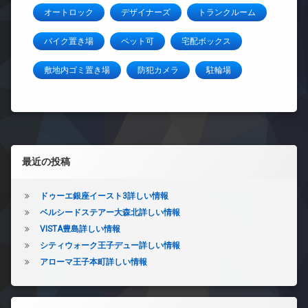
オートロック
デザイナーズ
トランクルーム
バイク置き場
ペット可
宅配ボックス
敷地内ゴミ置き場
防犯カメラ
駐輪場
左サイドバー
最近の投稿
ドゥーエ銀座イースト3詳しい情報
ベルシードステアー大森北詳しい情報
VISTA豊島詳しい情報
シティウォーク王子デュー詳しい情報
アローマ王子本町詳しい情報