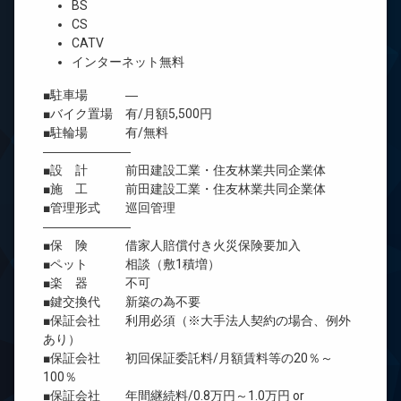
BS
CS
CATV
インターネット無料
■駐車場 ―
■バイク置場 有/月額5,500円
■駐輪場 有/無料
―――――――
■設 計 前田建設工業・住友林業共同企業体
■施 工 前田建設工業・住友林業共同企業体
■管理形式 巡回管理
―――――――
■保 険 借家人賠償付き火災保険要加入
■ペット 相談（敷1積増）
■楽 器 不可
■鍵交換代 新築の為不要
■保証会社 利用必須（※大手法人契約の場合、例外
あり）
■保証会社 初回保証委託料/月額賃料等の20％～
100％
■保証会社 年間継続料/0.8万円～1.0万円 or