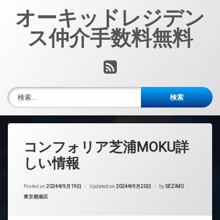
コ
オーキッドレジデン
ン
テ
ス仲介手数料無料
ン
ツ
へ
RSS
ス
キ
ッ
検索:
プ
コンフォリア芝浦MOKU詳
しい情報
Posted on
2024年9月19日
Updated on
2024年9月20日
by
SEZIMO
カテゴリー:
東京都港区