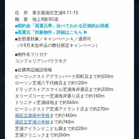
住 所 東京都港区芝浦4-11-15
概 要 地上9階 RC造
■契約金「高還元率」比べてわかる圧倒的お得感
■高還元「対象物件」詳細はこちら ▶
■全部屋対象／キャンペーンＡ／適用可
（※9月末迄申込の弊社限定キャンペーン）
■物件名フリガナ
コンフォリアシバウラモク
■近隣周辺施設情報
ピーコックストアグランパーク田町店まで約550m
ローソン芝浦八千代橋店まで約120m
ドラッグストアスマイル芝浦海岸通店まで約230m
タリーズコーヒー芝浦海岸通り店まで約160m
トリニティ芝浦緑地まで約560m
ピーコックストア芝浦アイランド店まで約270m
港区立港南中学校
まで約1460m
港区立芝浦小学校
まで約740m
芝浦アイランドこども園まで約220m
芝浦クリニックまで約260m