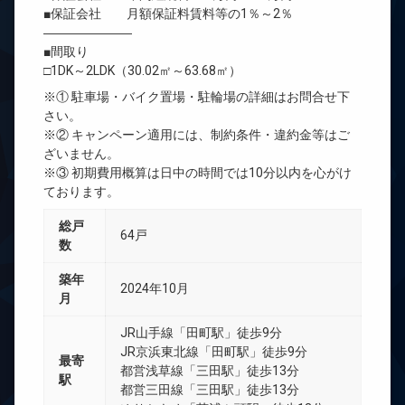
■保証会社 月額保証料賃料等の1％～2％
―――――――
■間取り
□1DK～2LDK（30.02㎡～63.68㎡）
※① 駐車場・バイク置場・駐輪場の詳細はお問合せ下
さい。
※② キャンペーン適用には、制約条件・違約金等はご
ざいません。
※③ 初期費用概算は日中の時間では10分以内を心がけ
ております。
総戸
64戸
数
築年
2024年10月
月
JR山手線「田町駅」徒歩9分
JR京浜東北線「田町駅」徒歩9分
最寄
都営浅草線「三田駅」徒歩13分
駅
都営三田線「三田駅」徒歩13分