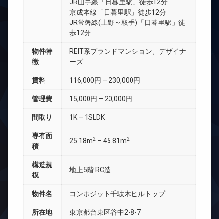
JR山手線「日暮里駅」徒歩12分
京成本線「日暮里駅」徒歩12分
JR常磐線(上野～取手)「日暮里駅」徒
歩12分
物件特
REIT系ブランドマンション、デザイナ
徴
ーズ
賃料
116,000円 – 230,000円
管理費
15,000円 – 20,000円
間取り
1K – 1SLDK
専有面
2
2
25.18m
– 45.81m
積
構造規
地上5階 RC造
模
物件名
コンポジット千駄木ヒルトップ
所在地
東京都台東区谷中2-8-7