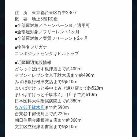
住 所 東京都台東区谷中2-8-7
概 要 地上5階 RC造
■全部屋対象／キャンペーンＢ／適用可
■全部屋対象／フリーレント1ヶ月
■全部屋対象／実質フリーレント2ヶ月
■物件名フリガナ
コンポジットセンダギヒルトップ
■近隣周辺施設情報
どらっぐぱぱす根津店まで約400m
セブンイレブン文京千駄木店まで約490m
みずほ銀行根津支店まで約510m
まいばすけっと谷中よみせ通り店まで約520m
まいばすけっと千駄木2丁目店まで約610m
日本医科大学附属病院まで約880m
なか卯千駄木店
まで約590m
台東谷中郵便局まで約220m
朝日信用金庫根津支店まで約360m
文京区立根津図書室まで約310m