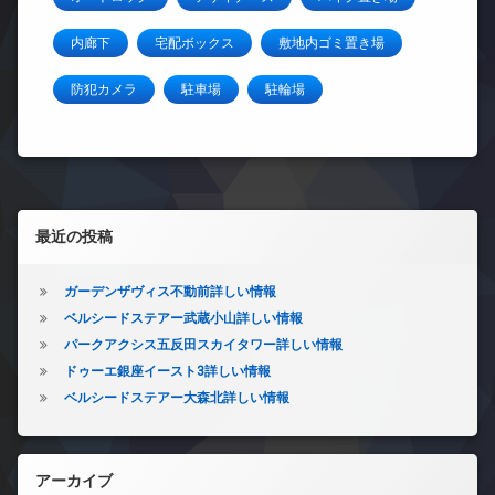
内廊下
宅配ボックス
敷地内ゴミ置き場
防犯カメラ
駐車場
駐輪場
左サイドバー
最近の投稿
ガーデンザヴィス不動前詳しい情報
ベルシードステアー武蔵小山詳しい情報
パークアクシス五反田スカイタワー詳しい情報
ドゥーエ銀座イースト3詳しい情報
ベルシードステアー大森北詳しい情報
アーカイブ