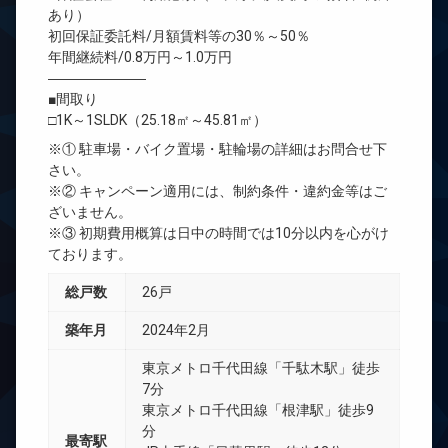
あり）
初回保証委託料/月額賃料等の30％～50％
年間継続料/0.8万円～1.0万円
―――――――
■間取り
□1K～1SLDK（25.18㎡～45.81㎡）
※① 駐車場・バイク置場・駐輪場の詳細はお問合せ下
さい。
※② キャンペーン適用には、制約条件・違約金等はご
ざいません。
※③ 初期費用概算は日中の時間では10分以内を心がけ
ております。
総戸数
26戸
築年月
2024年2月
東京メトロ千代田線「千駄木駅」徒歩
7分
東京メトロ千代田線「根津駅」徒歩9
分
最寄駅