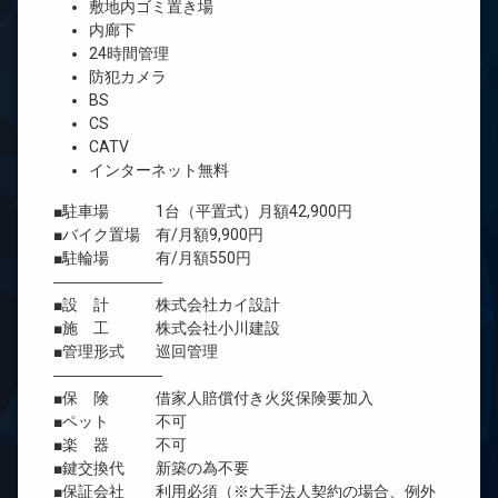
敷地内ゴミ置き場
内廊下
24時間管理
防犯カメラ
BS
CS
CATV
インターネット無料
■駐車場 1台（平置式）月額42,900円
■バイク置場 有/月額9,900円
■駐輪場 有/月額550円
―――――――
■設 計 株式会社カイ設計
■施 工 株式会社小川建設
■管理形式 巡回管理
―――――――
■保 険 借家人賠償付き火災保険要加入
■ペット 不可
■楽 器 不可
■鍵交換代 新築の為不要
■保証会社 利用必須（※大手法人契約の場合、例外