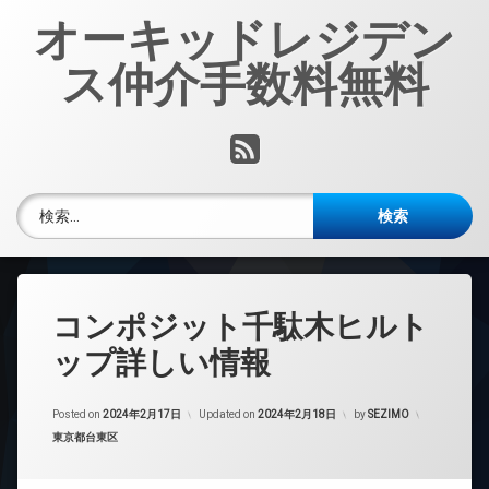
コ
オーキッドレジデン
ン
テ
ス仲介手数料無料
ン
ツ
へ
RSS
ス
キ
ッ
検索:
プ
コンポジット千駄木ヒルト
ップ詳しい情報
Posted on
2024年2月17日
Updated on
2024年2月18日
by
SEZIMO
カテゴリー:
東京都台東区