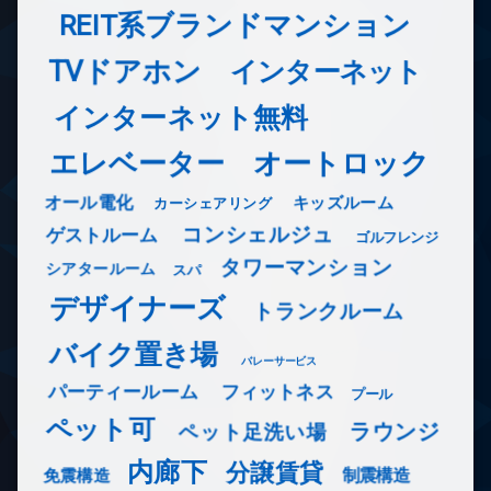
REIT系ブランドマンション
TVドアホン
インターネット
インターネット無料
エレベーター
オートロック
オール電化
キッズルーム
カーシェアリング
コンシェルジュ
ゲストルーム
ゴルフレンジ
タワーマンション
シアタールーム
スパ
デザイナーズ
トランクルーム
バイク置き場
バレーサービス
フィットネス
パーティールーム
プール
ペット可
ラウンジ
ペット足洗い場
内廊下
分譲賃貸
免震構造
制震構造