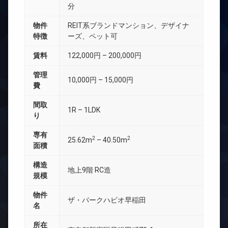
分
物件
REIT系ブランドマンション、デザイナ
特徴
ーズ、ペット可
賃料
122,000円 – 200,000円
管理
10,000円 – 15,000円
費
間取
1R – 1LDK
り
専有
2
2
25.62m
– 40.50m
面積
構造
地上9階 RC造
規模
物件
ザ・パークハビオ早稲田
名
所在