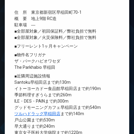
住 所 東京都新宿区早稲田町70-1
概 要 地上9階 RC造
駐車場 ―
■全部屋対象／初回保証料／弊社負担で無料
■全部屋対象／火災保険料／弊社負担で無料
■フリーレント1ヶ月キャンペーン
■物件名フリガナ
ザ・パークハビオワセダ
The Parkhabio 早稲田
■近隣周辺施設情報
Santoku早稲田店まで約130m
イトーヨーカドー食品館早稲田店まで約190m
季節料理すぎうらまで約260m
ILE・DES・PAINまで約300m
グッドモーニングカフェ早稲田店まで約540m
ツルハドラッグ早稲田店
まで約140m
戸山公園まで約530m
早大通りまで約240m
東京女子医科大学病院まで約1220m