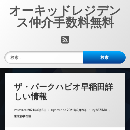
コ
オーキッドレジデン
ン
テ
ス仲介手数料無料
ン
ツ
へ
RSS
ス
キ
ッ
検索:
プ
ザ・パークハビオ早稲田詳
しい情報
Posted on
2021年6月5日
Updated on
2021年9月24日
by
SEZIMO
カテゴリー:
東京都新宿区