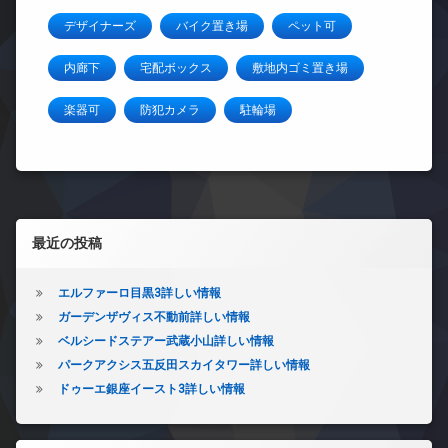
デザイナーズ
バイク置き場
ペット可
内廊下
宅配ボックス
敷地内ゴミ置き場
楽器可
防犯カメラ
駐輪場
左サイドバー
最近の投稿
エルファーロ目黒3詳しい情報
ガーデンザヴィス不動前詳しい情報
ベルシードステアー武蔵小山詳しい情報
パークアクシス五反田スカイタワー詳しい情報
ドゥーエ銀座イースト3詳しい情報