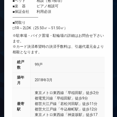
■ペット 相談（敷1積増）
■楽 器 ピアノ相談可
■保証会社 利用必須
―――――――
■間取り
□1R～2LDK（25.50㎡～51.50㎡）
※駐車場・バイク置場・駐輪場の詳細はお問合せ下さい
ませ。
※カード決済希望時の決済手数料は、引越代還元金より
相殺となります。
総戸
99戸
数
築年
2018年3月
月
東京メトロ東西線「早稲田駅」徒歩2分
都電荒川線「早稲田駅」徒歩9分
最寄
都営大江戸線「若松河田駅」徒歩11分
駅
都営大江戸線「牛込柳町駅」徒歩12分
東京メトロ東西線「神楽坂駅」徒歩17