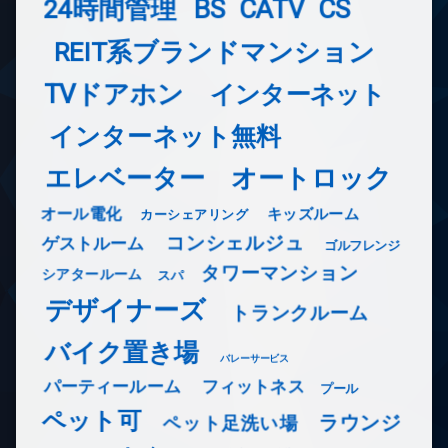
24時間管理
BS
CATV
CS
REIT系ブランドマンション
TVドアホン
インターネット
インターネット無料
エレベーター
オートロック
オール電化
キッズルーム
カーシェアリング
コンシェルジュ
ゲストルーム
ゴルフレンジ
タワーマンション
シアタールーム
スパ
デザイナーズ
トランクルーム
バイク置き場
バレーサービス
フィットネス
パーティールーム
プール
ペット可
ラウンジ
ペット足洗い場