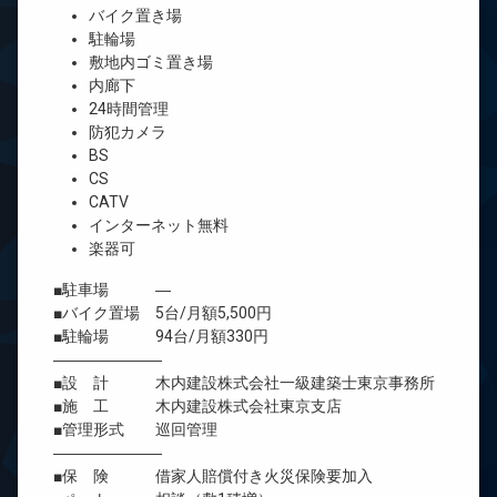
バイク置き場
駐輪場
敷地内ゴミ置き場
内廊下
24時間管理
防犯カメラ
BS
CS
CATV
インターネット無料
楽器可
■駐車場 ―
■バイク置場 5台/月額5,500円
■駐輪場 94台/月額330円
―――――――
■設 計 木内建設株式会社一級建築士東京事務所
■施 工 木内建設株式会社東京支店
■管理形式 巡回管理
―――――――
■保 険 借家人賠償付き火災保険要加入