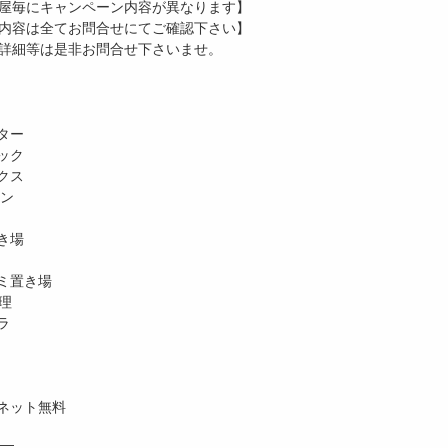
屋毎にキャンペーン内容が異なります】
内容は全てお問合せにてご確認下さい】
詳細等は是非お問合せ下さいませ。
ター
ック
クス
ホン
き場
ミ置き場
理
ラ
ネット無料
―