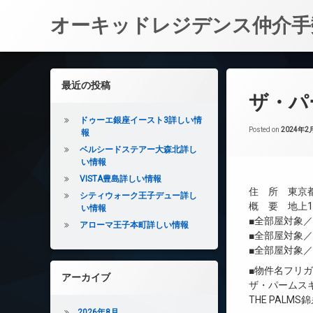
オーキッドレジデンス仲介手
コ
ン
左サイドバー
最近の投稿
テ
ザ・パ
ン
ツ
ドゥーエ銀座イースト3詳しい情
へ
Posted on
2024年2
報
ス
ベルシードステアー大森北詳し
キ
い情報
ッ
VISTA豊島詳しい情報
プ
住 所 東京都
シティウォーク王子デュー詳し
概 要 地上11
い情報
■全部屋対象
アローマ王子本町詳しい情報
■全部屋対象
■全部屋対象
■物件名フリ
アーカイブ
ザ・パームス
THE PALMS
2026年8月