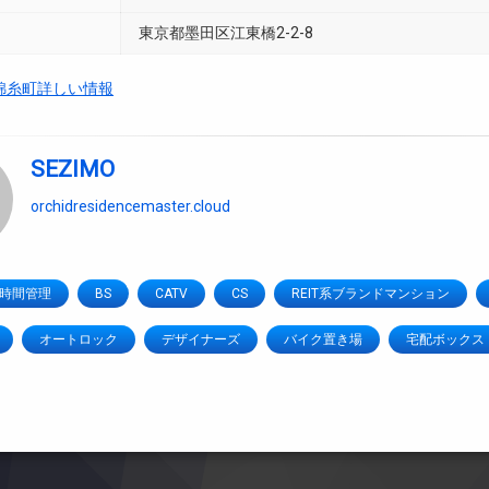
東京都墨田区江東橋2-2-8
錦糸町詳しい情報
SEZIMO
orchidresidencemaster.cloud
4時間管理
BS
CATV
CS
REIT系ブランドマンション
オートロック
デザイナーズ
バイク置き場
宅配ボックス