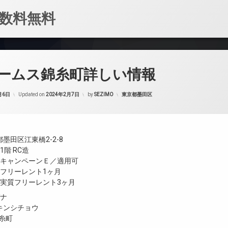
数料無料
ームス錦糸町詳しい情報
カテゴリー:
月6日
Updated on
2024年2月7日
by
SEZIMO
東京都墨田区
墨田区江東橋2-2-8
階 RC造
／キャンペーンＥ／適用可
／フリーレント1ヶ月
／実質フリーレント3ヶ月
ガナ
キンシチョウ
錦糸町