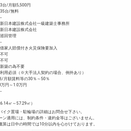
台/月額5,500円
5台/無料
―
日本建設株式会社一級建築士事務所
新日本建設株式会社
巡回管理
―
家人賠償付き火災保険要加入
不可
不可
新築の為不要
利用必須（※大手法人契約の場合、例外あり）
/月額賃料等の30％～50％
8万円～1.0万円
―
6.14㎡～57.29㎡）
・バイク置場・駐輪場の詳細はお問合せ下さい。
ペーン適用には、制約条件・違約金等はございません。
用概算は日中の時間では10分以内を心がけております。