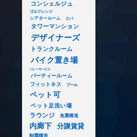
コンシェルジュ
ゴルフレンジ
シアタールーム
スパ
タワーマンション
デザイナーズ
トランクルーム
バイク置き場
バレーサービス
パーティールーム
フィットネス
プール
ペット可
ペット足洗い場
ラウンジ
免震構造
内廊下
分譲賃貸
制震構造