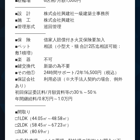
■駐輪場 6区画/月額1,000円
―――――――
■設 計 株式会社興建社一級建築士事務所
■施 工 株式会社興建社
■管理形式 巡回管理
―――――――
■保 険 借家人賠償付き火災保険要加入
■ペット 相談（小型犬・猫 合計2匹迄相談可能：
敷1積増）
■楽 器 不可
■鍵交換代 新築の為不要
■その他① 24時間サポート/2年16,500円（税込）
■保証会社 利用必須（※大手法人契約の場合、例外
あり）
初回保証委託料/月額賃料等の30％～50％
年間継続料/0.8万円～1.0万円
―――――――
■間取り
□1LDK（44.05㎡～48.58㎡）
□2LDK（58.45㎡～67.23㎡）
□3LDK（80.69㎡）