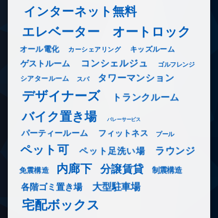
インターネット無料
エレベーター
オートロック
オール電化
キッズルーム
カーシェアリング
コンシェルジュ
ゲストルーム
ゴルフレンジ
タワーマンション
シアタールーム
スパ
デザイナーズ
トランクルーム
バイク置き場
バレーサービス
フィットネス
パーティールーム
プール
ペット可
ラウンジ
ペット足洗い場
内廊下
分譲賃貸
免震構造
制震構造
大型駐車場
各階ゴミ置き場
宅配ボックス