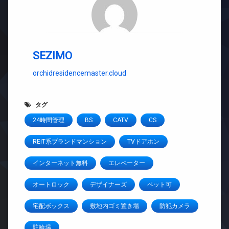
SEZIMO
orchidresidencemaster.cloud
タグ
24時間管理
BS
CATV
CS
REIT系ブランドマンション
TVドアホン
インターネット無料
エレベーター
オートロック
デザイナーズ
ペット可
宅配ボックス
敷地内ゴミ置き場
防犯カメラ
駐輪場