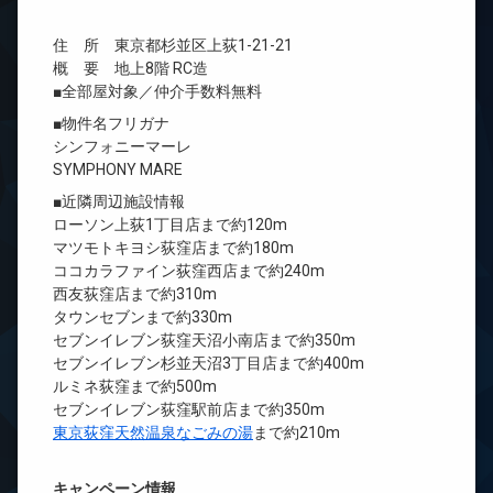
住 所 東京都杉並区上荻1-21-21
概 要 地上8階 RC造
■全部屋対象／仲介手数料無料
■物件名フリガナ
シンフォニーマーレ
SYMPHONY MARE
■近隣周辺施設情報
ローソン上荻1丁目店まで約120m
マツモトキヨシ荻窪店まで約180m
ココカラファイン荻窪西店まで約240m
西友荻窪店まで約310m
タウンセブンまで約330m
セブンイレブン荻窪天沼小南店まで約350m
セブンイレブン杉並天沼3丁目店まで約400m
ルミネ荻窪まで約500m
セブンイレブン荻窪駅前店まで約350m
東京荻窪天然温泉なごみの湯
まで約210m
キャンペーン情報