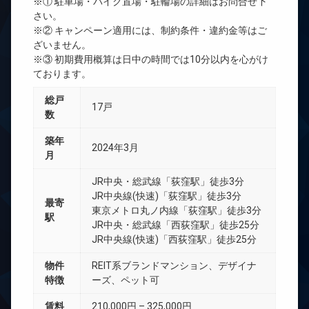
※① 駐車場・バイク置場・駐輪場の詳細はお問合せ下
さい。
※② キャンペーン適用には、制約条件・違約金等はご
ざいません。
※③ 初期費用概算は日中の時間では10分以内を心がけ
ております。
総戸
17戸
数
築年
2024年3月
月
JR中央・総武線「荻窪駅」徒歩3分
JR中央線(快速)「荻窪駅」徒歩3分
最寄
東京メトロ丸ノ内線「荻窪駅」徒歩3分
駅
JR中央・総武線「西荻窪駅」徒歩25分
JR中央線(快速)「西荻窪駅」徒歩25分
物件
REIT系ブランドマンション、デザイナ
特徴
ーズ、ペット可
賃料
210,000円 – 325,000円