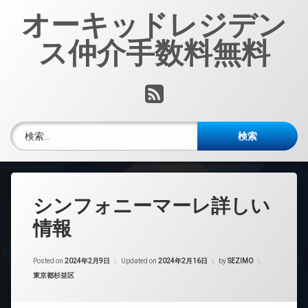
コ
オーキッドレジデン
ン
テ
ス仲介手数料無料
ン
ツ
へ
RSS
ス
キ
ッ
検索:
プ
シンフォニーマーレ詳しい
情報
Posted on
2024年2月9日
Updated on
2024年2月16日
by
SEZIMO
カテゴリー:
東京都杉並区