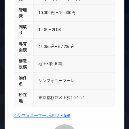
管理
10,000円 – 10,000円
費
間取
1LDK – 2LDK
り
専有
2
2
44.05m
– 67.23m
面積
構造
地上8階 RC造
規模
物件
シンフォニーマーレ
名
所在
東京都杉並区上荻1-21-21
地
シンフォニーマーレ詳しい情報