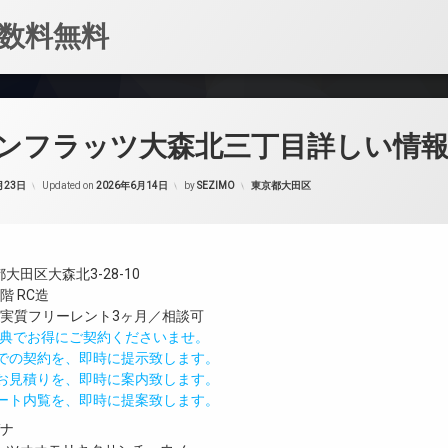
数料無料
ンフラッツ大森北三丁目詳しい情
カテゴリー:
月23日
Updated on
2026年6月14日
by
SEZIMO
東京都大田区
大田区大森北3-28-10
階 RC造
／実質フリーレント3ヶ月／相談可
IND特典でお得にご契約くださいませ。
値での契約を、即時に提示致します。
のお見積りを、即時に案内致します。
モート内覧を、即時に提案致します。
ガナ