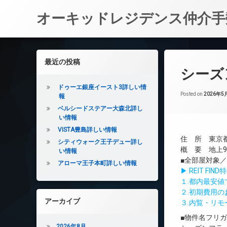
オーキッドレジデンス仲介手
コ
ン
左サイドバー
最近の投稿
テ
シーズ
ン
ツ
ドゥーエ銀座イースト3詳しい情
へ
Posted on
2026年5
報
ス
ベルシードステアー大森北詳し
キ
い情報
ッ
VISTA豊島詳しい情報
プ
住 所 東京都
シティウォーク王子デュー詳し
概 要 地上9
い情報
■全部屋対象
アローマ王子本町詳しい情報
▶ REIT F
１.都内最安
２.初期費用
アーカイブ
３.内覧・リ
■物件名フリ
2026年8月