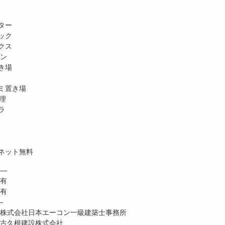
ター
ック
クス
ホン
き場
ミ置き場
理
ラ
ネット無料
―
 有
有
―
式会社日本エーコン一級建築士事務所
古久根建設株式会社