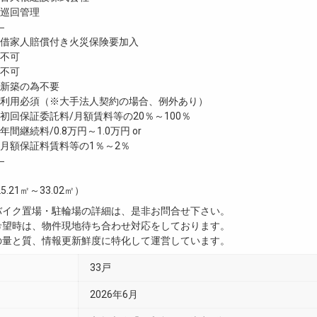
巡回管理
―
家人賠償付き火災保険要加入
不可
不可
新築の為不要
利用必須（※大手法人契約の場合、例外あり）
回保証委託料/月額賃料等の20％～100％
継続料/0.8万円～1.0万円 or
月額保証料賃料等の1％～2％
―
5.21㎡～33.02㎡）
・バイク置場・駐輪場の詳細は、是非お問合せ下さい。
ご希望時は、物件現地待ち合わせ対応をしております。
真の量と質、情報更新鮮度に特化して運営しています。
33戸
2026年6月