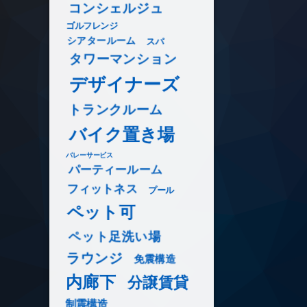
コンシェルジュ
ゴルフレンジ
シアタールーム
スパ
タワーマンション
デザイナーズ
トランクルーム
バイク置き場
バレーサービス
パーティールーム
フィットネス
プール
ペット可
ペット足洗い場
ラウンジ
免震構造
内廊下
分譲賃貸
制震構造