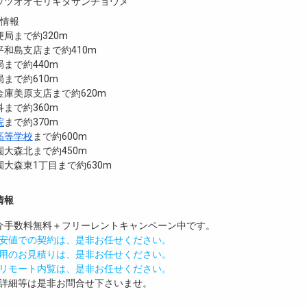
ッツオオモリキタサンチョウメ
設情報
局まで約320m
和島支店まで約410m
まで約440m
まで約610m
庫美原支店まで約620m
まで約360m
院
まで約370m
高等学校
まで約600m
大森北まで約450m
大森東1丁目まで約630m
情報
介手数料無料
＋
フリーレント
キャンペーン中です。
安値での契約は、是非お任せください。
用のお見積りは、是非お任せください。
リモート内覧は、是非お任せください。
詳細等は是非お問合せ下さいませ。