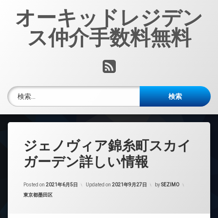
コ
オーキッドレジデン
ン
テ
ス仲介手数料無料
ン
ツ
へ
RSS
ス
キ
ッ
検索:
プ
ジェノヴィア錦糸町スカイ
ガーデン詳しい情報
Posted on
2021年6月5日
Updated on
2021年9月27日
by
SEZIMO
カテゴリー:
東京都墨田区