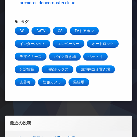
orchidresidencemaster.cloud
タグ
BS
CATV
CS
TVドアホン
インターネット
エレベーター
オートロック
デザイナーズ
バイク置き場
ペット可
分譲賃貸
宅配ボックス
敷地内ゴミ置き場
楽器可
防犯カメラ
駐輪場
左サイドバー
最近の投稿