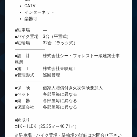
CATV
インターネット
楽器可
■駐車場 ―
■バイク置場 3台（平置式）
■駐輪場 32台（ラック式）
―――――――
■設 計 株式会社シー・フォレスト一級建築士事
務所
■施 工 株式会社東映建工
■管理形式 巡回管理
―――――――
■保 険 借家人賠償付き火災保険要加入
■ペット 各部屋毎に異なる
■楽 器 各部屋毎に異なる
■保証会社 各部屋毎に異なる
―――――――
■間取り
□1K～1LDK（25.35㎡～40.71㎡）
※駐車場・バイク置場・駐輪場の詳細はお問合せ下さい