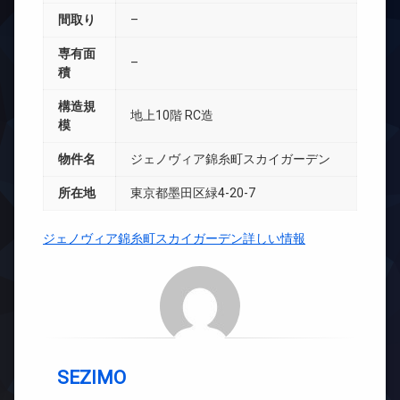
間取り
–
専有面
–
積
構造規
地上10階 RC造
模
物件名
ジェノヴィア錦糸町スカイガーデン
所在地
東京都墨田区緑4-20-7
ジェノヴィア錦糸町スカイガーデン詳しい情報
SEZIMO