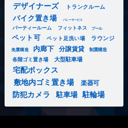
デザイナーズ
トランクルーム
バイク置き場
バレーサービス
フィットネス
パーティールーム
プール
ペット可
ラウンジ
ペット足洗い場
内廊下
分譲賃貸
免震構造
制震構造
大型駐車場
各階ゴミ置き場
宅配ボックス
敷地内ゴミ置き場
楽器可
防犯カメラ
駐輪場
駐車場