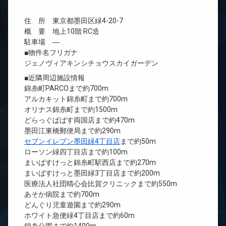
住 所 東京都墨田区緑4-20-7
概 要 地上10階 RC造
駐車場 ―
■物件名フリガナ
ジェノヴィアキンシチョウスカイガーデン
■近隣周辺施設情報
錦糸町PARCOまで約700m
アルカキット錦糸町まで約700m
オリナス錦糸町まで約1500m
どらっぐぱぱす両国店まで約470m
墨田江東橋郵便局まで約290m
セブンイレブン墨田緑4丁目店
まで約50m
ローソン緑四丁目店まで約100m
まいばすけっと錦糸町駅西店まで約270m
まいばすけっと墨田緑3丁目店まで約200m
医療法人社団晴心会比賀クリニックまで約550m
あそか病院まで約700m
どんぐり児童遊園まで約290m
ホワイト急便緑4丁目店まで約60m