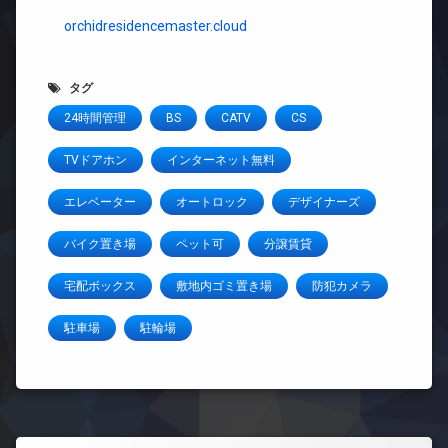
orchidresidencemaster.cloud
タグ
24時間管理
BS
CATV
CS
TVドアホン
インターネット無料
エレベーター
オートロック
デザイナーズ
バイク置き場
ペット可
分譲賃貸
宅配ボックス
敷地内ゴミ置き場
防犯カメラ
駐車場
駐輪場