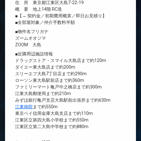
住 所 東京都江東区大島7-22-19
概 要 地上14階 RC造
■【→ 契約金／初期費用概算／即日お見積り】
■全部屋対象／仲介手数料半額
■物件名フリガナ
ズームオオジマ
ZOOM 大島
■近隣周辺施設情報
ドラッグストア・スマイル大島店まで約120m
ダイエー東大島店まで約200m
スリーエフ大島7丁目店まで約290m
ローソン東大島駅前店まで約360m
ファミリーマート亀戸中之橋店まで約300m
江東大島郵便局まで約210m
みずほ銀行亀戸支店大島駅前出張所まで約630m
江東病院
まで約550m
東京ベイ信用金庫大島支店まで約110m
江東区立第四大島小学校まで約550m
江東区立第二大島中学校まで約880m