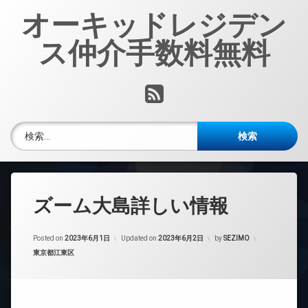
コ
オーキッドレジデン
ン
テ
ス仲介手数料無料
ン
ツ
へ
RSS
ス
キ
ッ
検索:
プ
ズーム大島詳しい情報
Posted on
2023年6月1日
Updated on
2023年6月2日
by
SEZIMO
カテゴリー:
東京都江東区