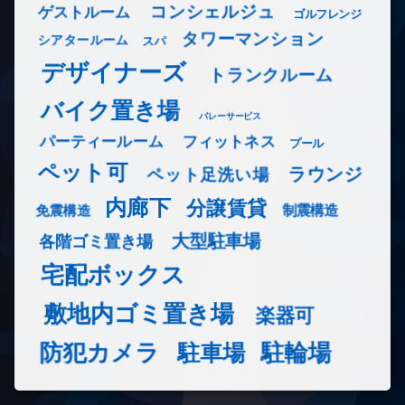
コンシェルジュ
ゲストルーム
ゴルフレンジ
タワーマンション
シアタールーム
スパ
デザイナーズ
トランクルーム
バイク置き場
バレーサービス
フィットネス
パーティールーム
プール
ペット可
ラウンジ
ペット足洗い場
内廊下
分譲賃貸
免震構造
制震構造
大型駐車場
各階ゴミ置き場
宅配ボックス
敷地内ゴミ置き場
楽器可
防犯カメラ
駐輪場
駐車場