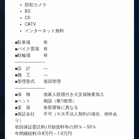
防犯カメラ
BS
CS
CATV
インターネット無料
■駐車場 有
■バイク置場 有
■駐輪場 有
―――――――
■設 計 ―
■施 工 ―
■管理形式 巡回管理
―――――――
■保 険 借家人賠償付き火災保険要加入
■ペット 相談（敷1積増）
■楽 器 各部屋毎に異なる
■保証会社 不可（※大手法人契約の場合、例外あ
り）
初回保証委託料/月額賃料等の30％～50％
年間継続料/0.8万円～1.0万円