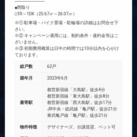
―――――――
■間取り
□1R～1DK（25.67㎡～26.07㎡）
※① 駐車場・バイク置場・駐輪場の詳細はお問合せ下
さい。
※② キャンペーン適用には、制約条件・違約金等はご
ざいません。
※③ 初期費用概算は日中の時間では10分以内を心がけ
ております。
総戸数
62戸
築年月
2023年6月
都営新宿線「大島駅」徒歩4分
都営新宿線「東大島駅」徒歩8分
最寄駅
都営新宿線「西大島駅」徒歩17分
JR中央・総武線「亀戸駅」徒歩21分
東武亀戸線「亀戸駅」徒歩21分
物件特徴
デザイナーズ、分譲賃貸、ペット可