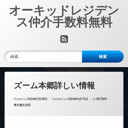
コ
オーキッドレジデン
ン
テ
ス仲介手数料無料
ン
ツ
へ
RSS
ス
キ
ッ
検索:
プ
ズーム本郷詳しい情報
Posted on
2026年5月28日
Updated on
2026年6月15日
by
SEZIMO
カテゴリー:
東京都文京区