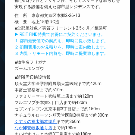
都心の利便性とデザイン性、そしてスマートな暮らしを
実現する設備を備えた都市型レジデンスです。
住 所 東京都文京区本郷2-26-13
概 要 地上15階 RC造
■全部屋対象／実質フリーレント2.5ヶ月／相談可
▶ REIT FIND特典でお得にご契約くださいませ。
１.都内最安値での契約を、即時に提示致します。
２.初期費用のお見積りを、即時に案内致します。
３.内覧・リモート内覧を、即時に提案致します。
■物件名フリガナ
ズームホンゴウ
■近隣周辺施設情報
順天堂大学医学部附属順天堂医院まで約420m
本富士警察署まで約510m
ファミリーマート壱岐坂上店まで約120m
マルエツプチ本郷2丁目店まで約420m
セブンイレブン文京本郷3丁目店まで約150m
ナチュラルローソン順天堂医院B棟店まで約300m
くすりの福太郎本郷店
まで約360m
なか卯壱岐坂通り店
まで約190m
まいばすけっと本郷3丁目店まで約180m