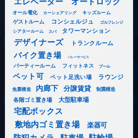
エレベーター
オートロック
オール電化
キッズルーム
カーシェアリング
コンシェルジュ
ゲストルーム
ゴルフレンジ
タワーマンション
シアタールーム
スパ
デザイナーズ
トランクルーム
バイク置き場
バレーサービス
フィットネス
パーティールーム
プール
ペット可
ラウンジ
ペット足洗い場
内廊下
分譲賃貸
免震構造
制震構造
大型駐車場
各階ゴミ置き場
宅配ボックス
敷地内ゴミ置き場
楽器可
防犯カメラ
駐輪場
駐車場