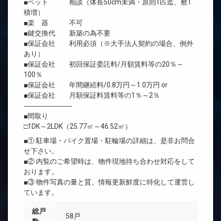
■ペット 相談（体長50cm未満・原則1匹迄、敷1
積増）
■楽 器 不可
■鍵交換代 新築の為不要
■保証会社 利用必須（※大手法人契約の場合、例外
あり）
■保証会社 初回保証委託料/月額賃料等の20％～
100％
■保証会社 年間継続料/0.8万円～1.0万円 or
■保証会社 月額保証料賃料等の1％～2％
―――――――
■間取り
□1DK～2LDK（25.77㎡～46.52㎡）
■① 駐車場・バイク置場・駐輪場の詳細は、是非お問合
せ下さい。
■② 内覧のご希望時は、物件現地待ち合わせ対応をして
おります。
■③ 物件写真の量と質、情報更新鮮度に特化して運営し
ています。
総戸
58戸