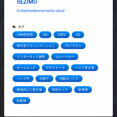
SEZIMO
orchidresidencemaster.cloud
タグ
24時間管理
BS
CATV
CS
REIT系ブランドマンション
TVドアホン
インターネット無料
エレベーター
オートロック
デザイナーズ
バイク置き場
ペット可
内廊下
宅配ボックス
敷地内ゴミ置き場
防犯カメラ
駐車場
駐輪場