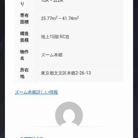
1DK – 2LDK
り
専有
2
2
25.77m
– 41.74m
面積
構造
地上15階 RC造
規模
物件
ズーム本郷
名
所在
東京都文京区本郷2-26-13
地
ズーム本郷詳しい情報