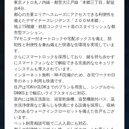
東京メトロ丸ノ内線・都営大江戸線「本郷三丁目」駅徒
歩4分。
都心の主要エリアへスムーズにアクセスできる利便性を
備えたデザイナーズレジデンス「ＺＯＯＭ本郷」。
地上15階建・鉄筋コンクリート造のスタイリッシュな都
市型マンション。
TVモニター付オートロックや宅配ボックスを備え、防
犯性と利便性を兼ね備えた快適な住環境を実現していま
す。
さらにスマートロックを採用しており、鍵を持ち歩かず
にスマートフォンなどで解錠できる先進的なセキュリテ
ィシステムも導入されています。
インターネット無料・Wi-Fi完備のため、在宅ワークや日
常のネット利用も快適です。
住戸は1DKや2LDKまでのプランを用意し、シングルから
DINKSまで幅広いライフスタイルに対応。
室内には独立洗面台、浴室乾燥機、追焚機能付バス、温
水洗浄便座など暮らしを快適にする設備を採用し、収納
力のあるウォークインクローゼットを備えた住戸もござ
います。
ペット飼育相談可能で二人入居にも対応。