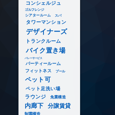
コンシェルジュ
ゴルフレンジ
シアタールーム
スパ
タワーマンション
デザイナーズ
トランクルーム
バイク置き場
バレーサービス
パーティールーム
フィットネス
プール
ペット可
ペット足洗い場
ラウンジ
免震構造
内廊下
分譲賃貸
制震構造