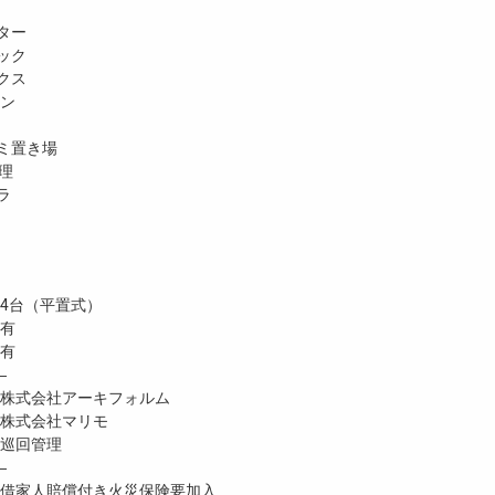
ター
ック
クス
ホン
ミ置き場
理
ラ
台（平置式）
 有
有
―
株式会社アーキフォルム
株式会社マリモ
巡回管理
―
家人賠償付き火災保険要加入