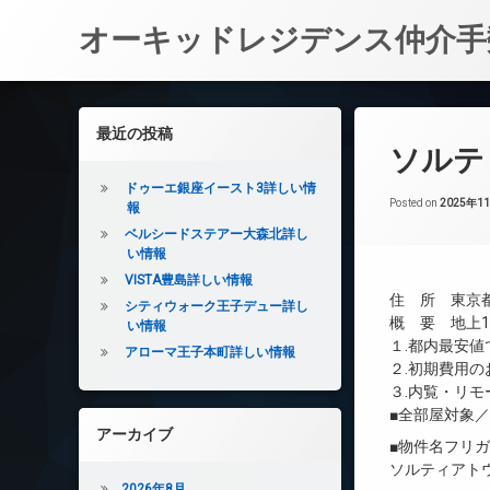
オーキッドレジデンス仲介手
コ
ン
左サイドバー
最近の投稿
テ
ソルテ
ン
ツ
ドゥーエ銀座イースト3詳しい情
へ
Posted on
2025年1
報
ス
ベルシードステアー大森北詳し
キ
い情報
ッ
VISTA豊島詳しい情報
プ
住 所 東京都
シティウォーク王子デュー詳し
概 要 地上15
い情報
１.都内最安
アローマ王子本町詳しい情報
２.初期費用
３.内覧・リ
■全部屋対象
アーカイブ
■物件名フリ
ソルティアト
2026年8月