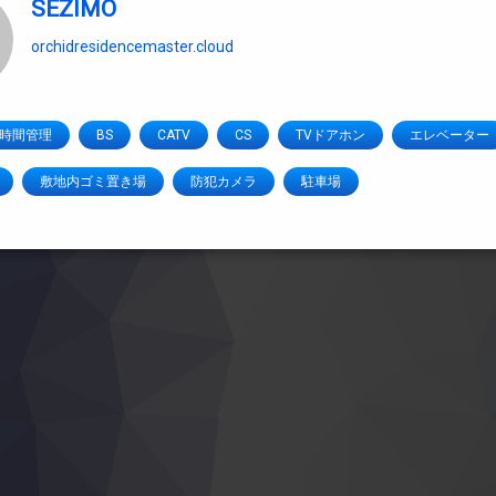
SEZIMO
orchidresidencemaster.cloud
4時間管理
BS
CATV
CS
TVドアホン
エレベーター
敷地内ゴミ置き場
防犯カメラ
駐車場