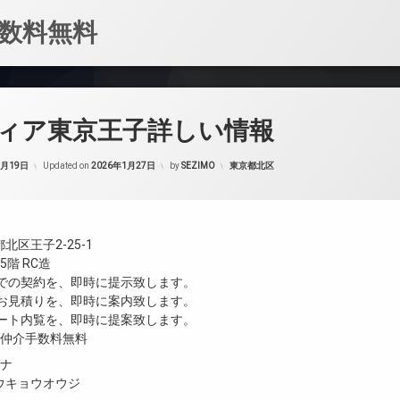
数料無料
ィア東京王子詳しい情報
カテゴリー:
1月19日
Updated on
2026年1月27日
by
SEZIMO
東京都北区
北区王子2-25-1
階 RC造
値での契約を、即時に提示致します。
のお見積りを、即時に案内致します。
モート内覧を、即時に提案致します。
／仲介手数料無料
ガナ
ウキョウオウジ