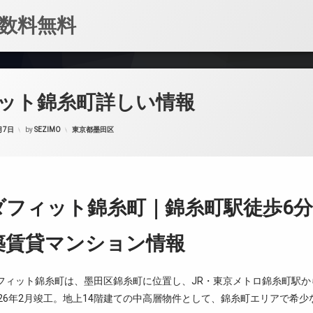
数料無料
ット錦糸町詳しい情報
カテゴリー:
月7日
by
SEZIMO
東京都墨田区
ダフィット錦糸町｜錦糸町駅徒歩6
築賃貸マンション情報
フィット錦糸町は、墨田区錦糸町に位置し、JR・東京メトロ錦糸町駅か
026年2月竣工。地上14階建ての中高層物件として、錦糸町エリアで希