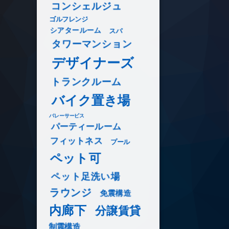
コンシェルジュ
ゴルフレンジ
シアタールーム
スパ
タワーマンション
デザイナーズ
トランクルーム
バイク置き場
バレーサービス
パーティールーム
フィットネス
プール
ペット可
ペット足洗い場
ラウンジ
免震構造
内廊下
分譲賃貸
制震構造