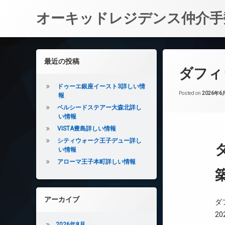
オーキッドレジデンス仲介手
コ
ン
左サイドバー
最近の投稿
テ
ダフィ
ン
ツ
ドゥーエ銀座イースト3詳しい情
へ
Posted on
2026年6
報
ス
ベルシードステアー大森北詳し
キ
い情報
ッ
VISTA豊島詳しい情報
プ
シティウォーク王子デュー詳し
い情報
アローマ王子本町詳しい情報
アーカイブ
ダ
2
2026年8月