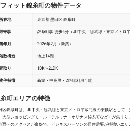
ダフィット錦糸町の物件データ
所在地
東京都 墨田区 錦糸町
最寄駅
錦糸町駅 徒歩6分（JR中央・総武線・東京メトロ
築年月
2026年2月（新築）
階数構造
地上14階
間取り
1DK〜2LDK
物件特徴
新築・中高層・2路線利用可能
錦糸町エリアの特徴
田区錦糸町は、JR中央・総武線と東京メトロ半蔵門線の乗換駅として
。大型ショッピングモール（テルミナ・オリナス錦糸町など）が集まり
方面へのアクセスが良好で、ビジネスパーソンの居住需要が根強いエリ