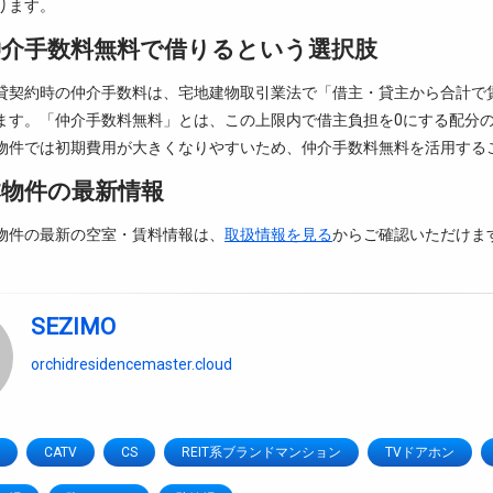
ります。
仲介手数料無料で借りるという選択肢
貸契約時の仲介手数料は、宅地建物取引業法で「借主・貸主から合計で
ます。「仲介手数料無料」とは、この上限内で借主負担を0にする配分
物件では初期費用が大きくなりやすいため、仲介手数料無料を活用する
本物件の最新情報
物件の最新の空室・賃料情報は、
取扱情報を見る
からご確認いただけま
SEZIMO
orchidresidencemaster.cloud
CATV
CS
REIT系ブランドマンション
TVドアホン